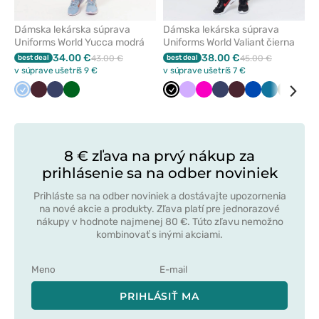
Dámska lekárska súprava
Dámska lekárska súprava
Uniforms World Yucca modrá
Uniforms World Valiant čierna
34.00 €
38.00 €
best deal
43.00 €
best deal
45.00 €
v súprave ušetríš 9 €
v súprave ušetríš 7 €
Modrá
Burgundová
Námornícky
Tmavo
Čierna
Levandulová
Malinová
Námornícky
Burgundová
Královska
Karibská
Olivkov
Klas
modrá
zelená
modrá
modrá
modrá
mod
8 € zľava na prvý nákup za
prihlásenie sa na odber noviniek
Prihláste sa na odber noviniek a dostávajte upozornenia
na nové akcie a produkty. Zľava platí pre jednorazové
nákupy v hodnote najmenej 80 €. Túto zľavu nemožno
kombinovať s inými akciami.
PRIHLÁSIŤ MA