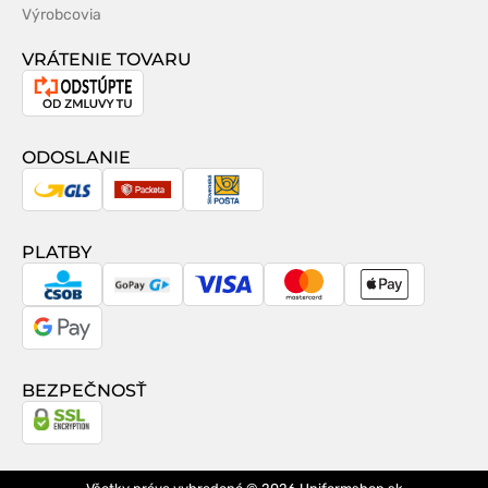
Výrobcovia
VRÁTENIE TOVARU
Odstúpenie
od
zmluvy
ODOSLANIE
GLS
Packeta
Slovenská
pošta
PLATBY
CSOB
GoPay
Visa
MasterCard
Apple
Pay
Google
Pay
BEZPEČNOSŤ