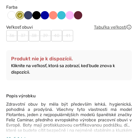
Farba
Ciemne
Ciemny
Czarny
Granatowy
Koralowy
Morski
Różowy
Wiśniowy
Biały
złoto
granat
błękit
Veľkosť obuvi
Tabuľka veľkostí
36
37
38
39
40
41
Produkt nie je k dispozícii.
Kliknite na veľkosť, ktorá sa zobrazí, keď bude znova k
dispozícii.
Popis výrobku
Zdravotní obuv by měla být především lehká, hygienická,
pohodlná a prodyšná. Všechny tyto vlastnosti má model
Flotantes, jeden z nejpopulárnějších modelů španělské značky
Feliz Caminar, předního evropského výrobce pracovní obuvi v
Evropě. Boty mají protiskluzovou certifikovanou podrážku, díky
které se budete cítit bezpečně i na nejméně stabilním a kluzkém
povrchu. Pohodlí při nošení zajistí látková stélka Coolmax, která