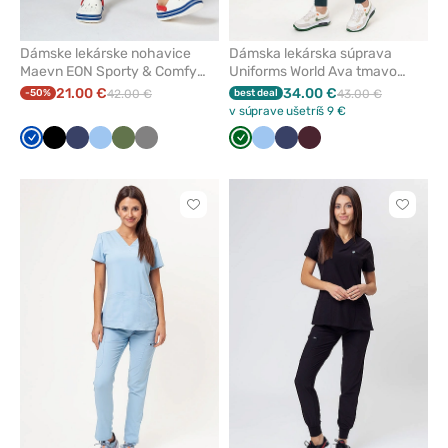
Dámske lekárske nohavice
Dámska lekárska súprava
Maevn EON Sporty & Comfy
Uniforms World Ava tmavo
jogger kráľovsky modré
zelená
21.00 €
34.00 €
-50%
42.00 €
best deal
43.00 €
v súprave ušetríš 9 €
Královska
Čierna
Námornícky
Modrá
Olivková
Tmavo
Tmavo
Modrá
Námornícky
Burgundová
modrá
modrá
šedá
zelená
modrá
Kliknite
Kliknite
pre
pre
pridanie
pridani
alebo
alebo
odstránenie
odstrán
z
z
obľúbených
obľúbe