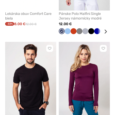
Lekárska obuv Comfort Care
Pánske Polo Malfini Single
biela
Jersey námornícky modré
8.00 €
12.00 €
-33%
12.00 €
Námornícky
Modrá
Oranžová
Tmavo
Šedá
Čierna
Tmavo
Modrá
Čer
modrá
šedá
modrá
Kliknite
Kliknite
pre
pre
pridanie
pridani
alebo
alebo
odstránenie
odstrán
z
z
obľúbených
obľúbe