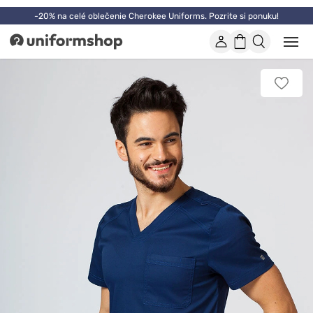
-20% na celé oblečenie Cherokee Uniforms. Pozrite si ponuku!
Účet
Nákupný
Otvor
Uniformshop
alebo
košík
zatvo
mobi
Pridať
men
k
obľúb