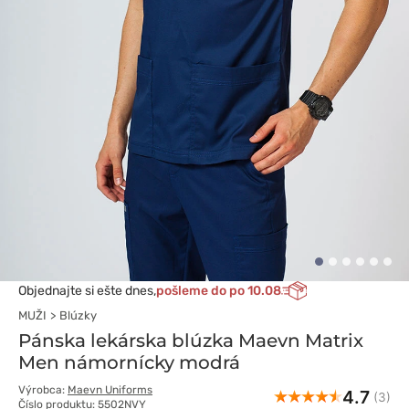
Objednajte si ešte dnes,
pošleme do po 10.08
MUŽI
Blúzky
Pánska lekárska blúzka Maevn Matrix
Men námornícky modrá
Výrobca:
Maevn Uniforms
4.7
(3)
Číslo produktu: 5502NVY