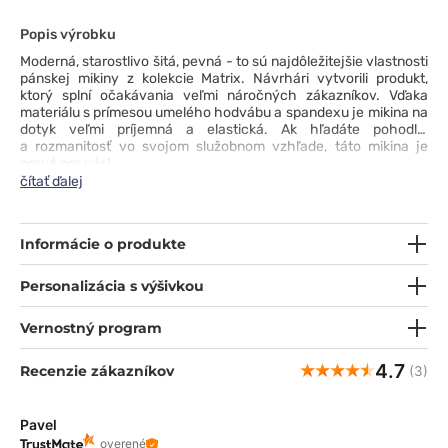
Popis výrobku
Moderná, starostlivo šitá, pevná - to sú najdôležitejšie vlastnosti
pánskej mikiny z kolekcie Matrix. Návrhári vytvorili produkt,
ktorý splní očakávania veľmi náročných zákazníkov. Vďaka
materiálu s prímesou
umelého
hodvábu a spandexu je mikina na
dotyk veľmi príjemná a
elastická
. Ak hľadáte pohodlie
a rozmanitosť vo svojom služobnom vzhľade, táto mikina je
pravé pre vás!
čítať ďalej
Informácie o produkte
Personalizácia s výšivkou
Vernostný program
4.7
Recenzie zákazníkov
(3)
Pavel
overené