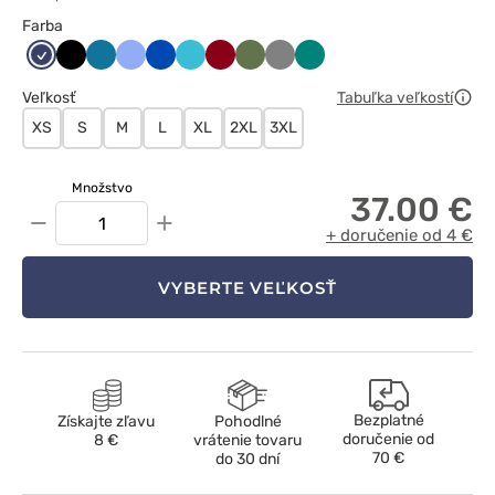
Farba
Ciemny
Czarny
Karaibski
Klasyczny
Królewski
Morski
Oberżyna
Oliwkowy
Szary
Zielony
granat
błękit
błękit
granat
błękit
/
Veľkosť
Tabuľka veľkostí
Wiśniowy
XS
S
M
L
XL
2XL
3XL
Množstvo
37.00 €
−
+
+ doručenie od 4 €
VYBERTE VEĽKOSŤ
Bezplatné
Získajte zľavu
Pohodlné
doručenie od
8 €
vrátenie tovaru
70 €
do 30 dní