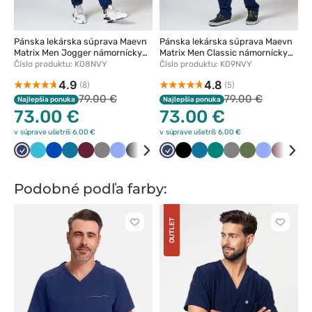
Pánska lekárska súprava Maevn
Pánska lekárska súprava Maevn
Matrix Men Jogger námornícky
Matrix Men Classic námornícky
modrá
modrá
Číslo produktu: K08NVY
Číslo produktu: K09NVY
4.9
4.8
(8)
(5)
79.00 €
79.00 €
Najlepšia ponuka
Najlepšia ponuka
73.00 €
73.00 €
v súprave ušetríš 6.00 €
v súprave ušetríš 6.00 €
Ciemny
Morski
Królewski
Karaibski
Wiśniowy
Szary
Klasyczny
Czarny
Oliwkowy
Zielony
Ciemny
Czarny
Karaibski
Zielony
Szary
Oliwkowy
Klasyczny
Wiśnio
Kró
granat
błękit
granat
błękit
błękit
granat
błękit
błękit
gra
Podobné podľa farby:
OUTLET
Kliknite
Kliknite
pre
pre
pridanie
pridani
alebo
alebo
odstránenie
odstrán
z
z
obľúbených
obľúbe