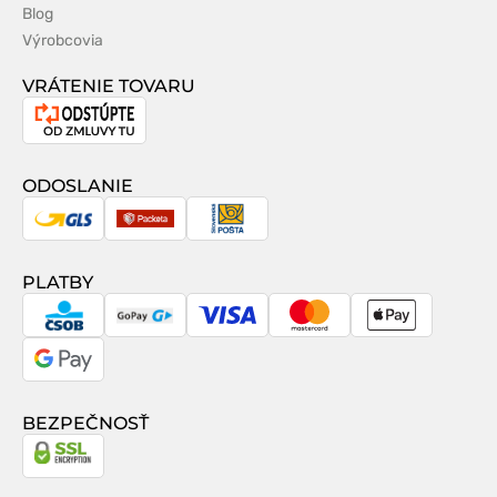
Blog
Výrobcovia
VRÁTENIE TOVARU
Odstúpenie
od
zmluvy
ODOSLANIE
GLS
Packeta
Slovenská
pošta
PLATBY
CSOB
GoPay
Visa
MasterCard
Apple
Pay
Google
Pay
BEZPEČNOSŤ