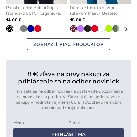
Pánske tričko Malfini Origin
Dámske tričko s dlhým
(štandard GOTS - organická
rukávom Maevn Bestee
bavlna) čierna
čerešňovo červené
14.00 €
18.00 €
Čierna
Biela
Tmavo
Tmavo
Červená
Čerešňová
Fialová
Polnočná
Červená
Biela
Limetková
Olivková
Levand
Pas
šedá
modrá
červená
tlač
ruž
ZOBRAZIŤ VIAC PRODUKTOV
8 € zľava na prvý nákup za
prihlásenie sa na odber noviniek
Prihláste sa na odber noviniek a dostávajte upozornenia
na nové akcie a produkty. Zľava platí pre jednorazové
nákupy v hodnote najmenej 80 €. Túto zľavu nemožno
kombinovať s inými akciami.
PRIHLÁSIŤ MA