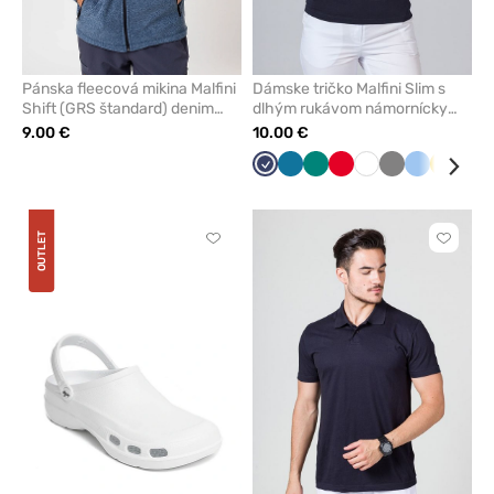
Pánska fleecová mikina Malfini
Dámske tričko Malfini Slim s
Shift (GRS štandard) denim
dlhým rukávom námornícky
tmavo modrá
modré
9.00 €
10.00 €
Námornícky
Karibská
Zelená
Červená
Biela
Tmavo
Modrá
Žltá
Mal
modrá
modrá
šedá
OUTLET
Kliknite
Kliknite
pre
pre
pridanie
pridani
alebo
alebo
odstránenie
odstrán
z
z
obľúbených
obľúbe