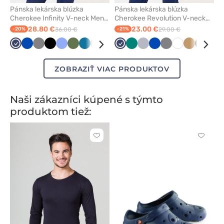
Pánska lekárska blúzka
Pánska lekárska blúzka
Cherokee Infinity V-neck Men
Cherokee Revolution V-neck
námornícky modrá
námornícky modrá
28.80 €
23.00 €
-20%
36.00 €
-21%
29.00 €
Námornícky
Královska
Tmavo
Čierna
Klasicka
Olivková
Karibská
Béžová
Čerešňová
Zelená
Námornícky
Zelená
Šedá
Královska
Tmavo
Biela
Béžová
Čierna
Oli
modrá
modrá
šedá
modrá
modrá
červená
modrá
modrá
šedá
ZOBRAZIŤ VIAC PRODUKTOV
Naši zákazníci kúpené s týmto
produktom tiež:
Kliknite
Kliknite
pre
pre
pridanie
pridani
alebo
alebo
odstránenie
odstrán
z
z
obľúbených
obľúbe