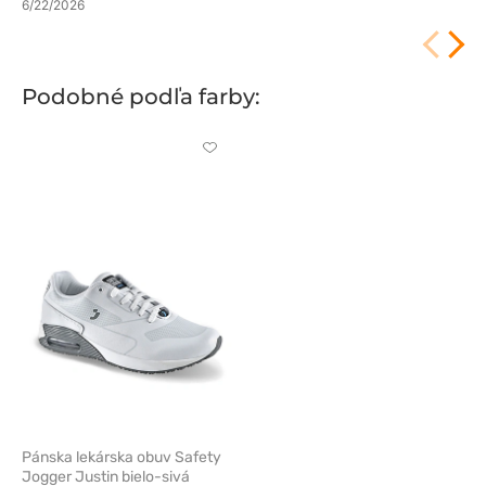
6/22/2026
Podobné podľa farby:
Kliknite
pre
pridanie
alebo
odstránenie
z
obľúbených
Pánska lekárska obuv Safety
Jogger Justin bielo-sivá