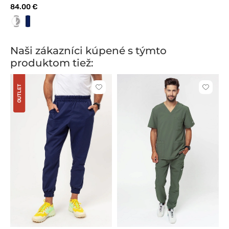
84.00 €
biela/sivá
Biela/námorníctvo
Naši zákazníci kúpené s týmto
produktom tiež:
OUTLET
Kliknite
Kliknite
pre
pre
pridanie
pridani
alebo
alebo
odstránenie
odstrán
z
z
obľúbených
obľúbe