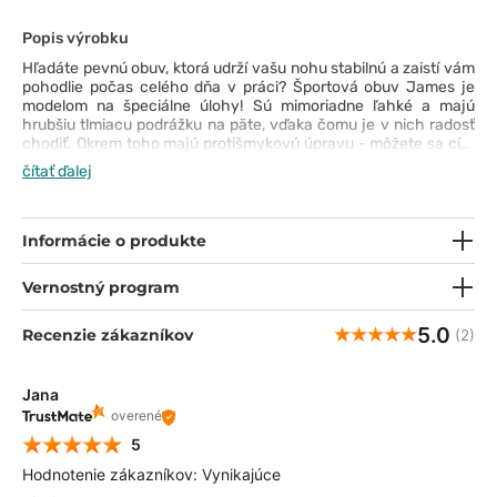
Popis výrobku
Hľadáte pevnú obuv, ktorá udrží vašu nohu stabilnú a zaistí vám
pohodlie počas celého dňa v práci? Športová obuv James je
modelom na špeciálne úlohy! Sú mimoriadne ľahké a majú
hrubšiu tlmiacu podrážku na päte, vďaka čomu je v nich radosť
chodiť. Okrem toho majú protišmykovú úpravu - môžete sa cítiť
bezpečne bez ohľadu na podmienky. Veľmi dôležité je, že
čítať ďalej
topánky James výborne odvádzajú vlhkosť, takže môžete
zabudnúť na spotené nohy aj po hodinách v službe. Je to vďaka
priedušnému zvršku, ktorý bol vytvorený z 3D sieťoviny, ktorá
dokonale reguluje teplotu a vlhkosť. Podšívka zasa využíva
Informácie o produkte
technológiu Coolmax® vyvinutú pre športovcov, ktorá tiež
účinne odvádza pot. Vložky topánok sú vyberateľné, takže ich
Vernostný program
môžete pravidelne vymieňať pre zachovanie pohodlia alebo ich
nahradiť špeciálnymi ortopedickými modelmi.
5.0
Recenzie zákazníkov
(2)
Jana
overené
5
Hodnotenie zákazníkov: Vynikajúce