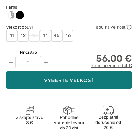
Farba
biały/szary
Czarny
Veľkosť obuvi
Tabuľka veľkostí
41
42
43
44
45
46
Množstvo
56.00 €
−
+
+ doručenie od 4 €
VYBERTE VEĽKOSŤ
Bezplatné
Získajte zľavu
Pohodlné
doručenie od
8 €
vrátenie tovaru
70 €
do 30 dní