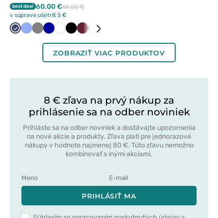
námornícky modrá
60.00 €
best deal
65.00 €
v súprave ušetríš 5 €
Námornícky
Klasicka
Tmavo
Tmavo
Biela
Čierna
Čerešňová
Karibská
Královska
modrá
modrá
šedá
modrá
červená
modrá
modrá
ZOBRAZIŤ VIAC PRODUKTOV
8 € zľava na prvý nákup za
prihlásenie sa na odber noviniek
Prihláste sa na odber noviniek a dostávajte upozornenia
na nové akcie a produkty. Zľava platí pre jednorazové
nákupy v hodnote najmenej 80 €. Túto zľavu nemožno
kombinovať s inými akciami.
PRIHLÁSIŤ MA
Súhlasím so spracovaním poskytnutých údajov s