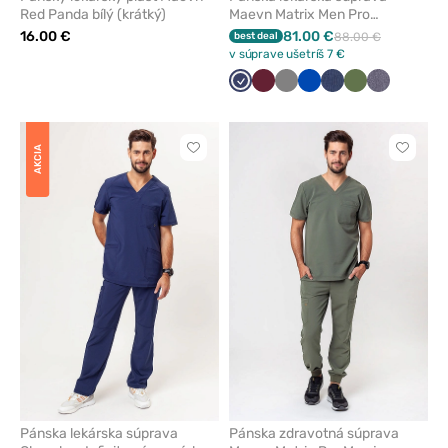
Red Panda bílý (krátký)
Maevn Matrix Men Pro
námornícky modrá
16.00 €
81.00 €
best deal
88.00 €
v súprave ušetríš 7 €
Námornícky
Čerešňová
Tmavo
Královska
Džínsový
Olivková
Sivá
modrá
červená
šedá
modrá
granát
melanž
AKCIA
Kliknite
Kliknite
pre
pre
pridanie
pridani
alebo
alebo
odstránenie
odstrán
z
z
obľúbených
obľúbe
Pánska lekárska súprava
Pánska zdravotná súprava