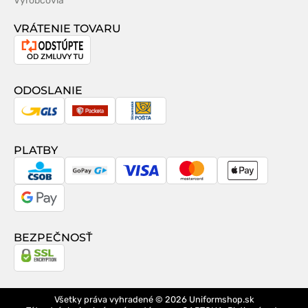
Výrobcovia
VRÁTENIE TOVARU
Odstúpenie
od
zmluvy
ODOSLANIE
GLS
Packeta
Slovenská
pošta
PLATBY
CSOB
GoPay
Visa
MasterCard
Apple
Pay
Google
Pay
BEZPEČNOSŤ
Všetky práva vyhradené © 2026
Uniformshop.sk