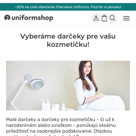
-20% na celé oblečenie Cherokee Uniforms. Pozrite si ponuku!
Účet
Nákupný
Otvor
Uniformshop
alebo
košík
zatvo
mobi
Vyberáme darčeky pre vašu
men
kozmetičku!
Malé darčeky a darčeky pre kozmetičku - či už k
narodeninám alebo sviatkom - ponúkajú ideálnu
príležitosť na osobnejšie poďakovanie. Otázkou