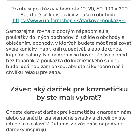
Pozrite si poukážky v hodnote 10, 20, 50, 100 a 200
EU, ktoré sú k dispozícii v našom obchode:
https://www.uniformshop.sk/darkove-poukazy-1
Samozrejme, rovnako dobrým nápadom sú aj
poukážky do iných obchodov, či už ide o obchody s
oblečením, obchody, v ktorých budete môcť realizovať
svoje koníčky (napr. kníhkupectvá), alebo dokonca...
kúpeľné salóny. Nie nadarmo sa hovorí, že švec chodí
bez topánok, a poukážka do kozmetického salónu
bude ideálnou zámienkou, aby ste si konečne našli
chvíľku relaxu pre seba.
Záver: aký darček pre kozmetičku
by ste mali vybrať?
Chcete darovať darček pre kozmetičku k narodeninám
alebo sa snáď blížia vianočné sviatky a chceli by ste
ich nejako osláviť? Dúfame, že vás naše nápady na
darčeky inšpirujú!