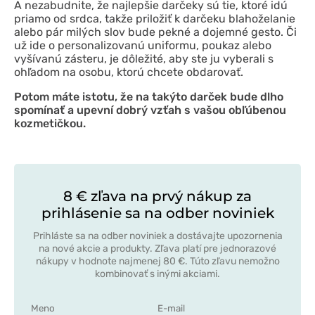
A nezabudnite, že najlepšie darčeky sú tie, ktoré idú
priamo od srdca, takže priložiť k darčeku blahoželanie
alebo pár milých slov bude pekné a dojemné gesto. Či
už ide o personalizovanú uniformu, poukaz alebo
vyšívanú zásteru, je dôležité, aby ste ju vyberali s
ohľadom na osobu, ktorú chcete obdarovať.
Potom máte istotu, že na takýto darček bude dlho
spomínať a upevní dobrý vzťah s vašou obľúbenou
kozmetičkou.
8 € zľava na prvý nákup za
prihlásenie sa na odber noviniek
Prihláste sa na odber noviniek a dostávajte upozornenia
na nové akcie a produkty. Zľava platí pre jednorazové
nákupy v hodnote najmenej 80 €. Túto zľavu nemožno
kombinovať s inými akciami.