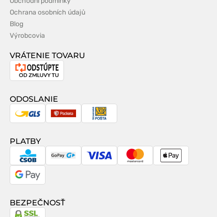
Obchodní podmínky
Ochrana osobních údajů
Blog
Výrobcovia
VRÁTENIE TOVARU
Odstúpenie
od
zmluvy
ODOSLANIE
GLS
Packeta
Slovenská
pošta
PLATBY
CSOB
GoPay
Visa
MasterCard
Apple
Pay
Google
Pay
BEZPEČNOSŤ