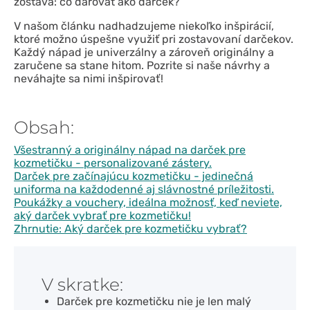
zostáva: čo darovať ako darček?
V našom článku nadhadzujeme niekoľko inšpirácií,
ktoré možno úspešne využiť pri zostavovaní darčekov.
Každý nápad je univerzálny a zároveň originálny a
zaručene sa stane hitom. Pozrite si naše návrhy a
neváhajte sa nimi inšpirovať!
Obsah:
Všestranný a originálny nápad na darček pre
kozmetičku - personalizované zástery.
Darček pre začínajúcu kozmetičku - jedinečná
uniforma na každodenné aj slávnostné príležitosti.
Poukážky a vouchery, ideálna možnosť, keď neviete,
aký darček vybrať pre kozmetičku!
Zhrnutie: Aký darček pre kozmetičku vybrať?
V skratke:
Darček pre kozmetičku nie je len malý