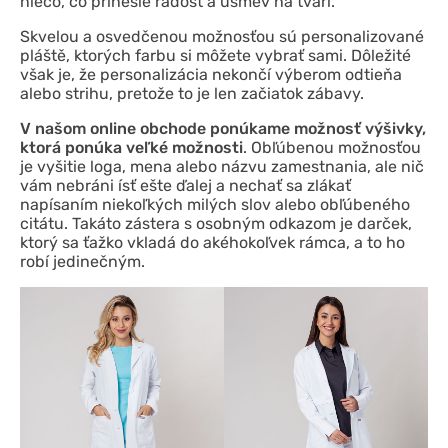
niečo, čo prinesie radosť a úsmev na tvári.
Skvelou a osvedčenou možnosťou sú personalizované
pláště, ktorých farbu si môžete vybrať sami. Dôležité
však je, že personalizácia nekončí výberom odtieňa
alebo strihu, pretože to je len začiatok zábavy.
V našom online obchode ponúkame možnosť výšivky,
ktorá ponúka veľké možnosti
. Obľúbenou možnosťou
je vyšitie loga, mena alebo názvu zamestnania, ale nič
vám nebráni ísť ešte ďalej a nechať sa zlákať
napísaním niekoľkých milých slov alebo obľúbeného
citátu. Takáto zástera s osobným odkazom je darček,
ktorý sa ťažko vkladá do akéhokoľvek rámca, a to ho
robí jedinečným.