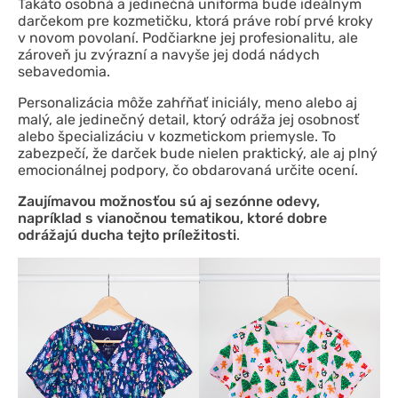
Takáto osobná a jedinečná uniforma bude ideálnym
darčekom pre kozmetičku, ktorá práve robí prvé kroky
v novom povolaní. Podčiarkne jej profesionalitu, ale
zároveň ju zvýrazní a navyše jej dodá nádych
sebavedomia.
Personalizácia môže zahŕňať iniciály, meno alebo aj
malý, ale jedinečný detail, ktorý odráža jej osobnosť
alebo špecializáciu v kozmetickom priemysle. To
zabezpečí, že darček bude nielen praktický, ale aj plný
emocionálnej podpory, čo obdarovaná určite ocení.
Zaujímavou možnosťou sú aj sezónne odevy,
napríklad s vianočnou tematikou, ktoré dobre
odrážajú ducha tejto príležitosti
.