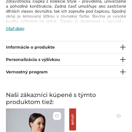
Zdravotnícka čiapka z kolekcie Style - pravidelná, univerzálne
a pohodlná konštrukcia. Zadná časť umožňuje ako zastrčené
dlhších vlasov dovnútra, tak ich zopnutie pod čapicou. Spodný
okraj je lemovaný látkou v rovnakej farbe. Bavlna je vysoké
kvality, príjemná na dotyk. Čiapka je zhotovená s najvyššou
starostlivosťou a rozhodne splní očakávania náročných
čítať ďalej
zákazníkov. Vyjadrite svoj štýl vďaka zaujímavým a originálnym
vzorom!
Informácie o produkte
Personalizácia s výšivkou
Vernostný program
Naši zákazníci kúpené s týmto
produktom tiež:
OUTLET
Kliknite
Kliknite
pre
pre
pridanie
pridani
alebo
alebo