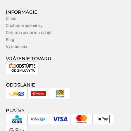
INFORMÁCIE
O nás
Obchodní podmínky
Ochrana osobních údajů
Blog
Výrobcovia
VRÁTENIE TOVARU
Odstúpenie
od
zmluvy
ODOSLANIE
GLS
Packeta
Slovenská
pošta
PLATBY
CSOB
GoPay
Visa
MasterCard
Apple
Pay