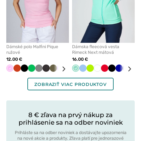
Dámské polo Malfini Pique
Dámska fleecová vesta
ružové
Rimeck Next mátová
12.00 €
16.00 €
Ružová
Oranžová
Čierna
Jablkovo
Tmavo
Antracitová
Khaki
Fialová
Mátová
Malinová
Mátová
Tmavo
Modrá
Modrá
Limetková
Hned
Biela
Námornícky
Červená
Lazurová
Čierna
Žltá
Tmavo
Tyrkyso
Tmavo
Tma
Tm
zelená
šedá
melange
modrá
modrá
modrá
šedá
mod
zel
ZOBRAZIŤ VIAC PRODUKTOV
8 € zľava na prvý nákup za
prihlásenie sa na odber noviniek
Prihláste sa na odber noviniek a dostávajte upozornenia
na nové akcie a produkty. Zľava platí pre jednorazové