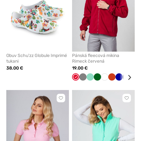
Obuv Schu'zz Globule Imprimé
Pánská fleecová mikina
tukani
Rimeck červená
38.00 €
19.00 €
Červená
Tmavo
Mátová
Tmavo
Biela
Oranžová
Tmavo
Čierna
Nám
šedá
zelená
modrá
mod
Kliknite
Kliknite
pre
pre
pridanie
pridani
alebo
alebo
odstránenie
odstrán
z
z
obľúbených
obľúbe