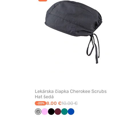
odstránenie
z
obľúbených
Lekárska čiapka Cherokee Scrubs
Hat šedá
8.00 €
10.00 €
-20%
Tmavo
Ružová
Čierna
Čerešňová
Zelená
Královska
šedá
červená
modrá