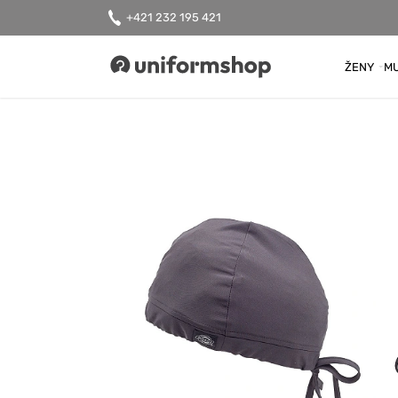
+421 232 195 421
ŽENY
MU
Uniformshop