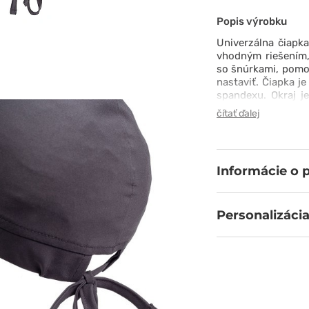
Popis výrobku
Univerzálna čiapk
vhodným riešením, 
so šnúrkami, pomo
nastaviť. Čiapka j
spandexu. Okraj j
ešte väčšie pohodl
čítať ďalej
ľahko vyberiete mod
Informácie o 
Personalizácia