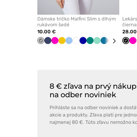
Dámske tričko Malfini Slim s dlhým
Lekár
rukávom šedé
čierna
10.00 €
28.00
Tmavo
Námornícky
Malinová
Žltá
Modrá
Biela
Tmavo
Zelená
Mátová
Karibská
Červená
Čerešňov
Čierna
Čiern
Ma
šedá
modrá
modrá
modrá
červená
8 € zľava na prvý nákup
na odber noviniek
Prihláste sa na odber noviniek a dost
akcie a produkty. Zľava platí pre jed
najmenej 80 €. Túto zľavu nemožno ko