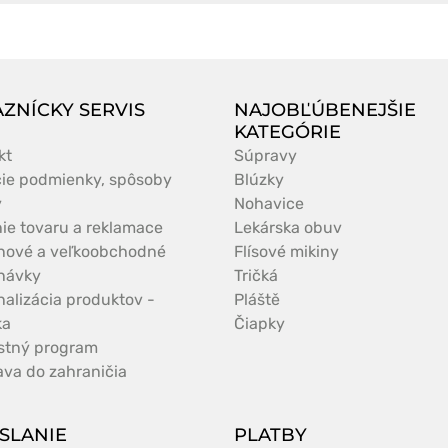
ZNÍCKY SERVIS
NAJOBĽÚBENEJŠIE
KATEGÓRIE
kt
Súpravy
ie podmienky, spôsoby
Blúzky
y
Nohavice
nie tovaru a reklamace
Lekárska obuv
nové a veľkoobchodné
Flísové mikiny
návky
Tričká
nalizácia produktov -
Pláště
ka
Čiapky
stný program
ava do zahraničia
SLANIE
PLATBY