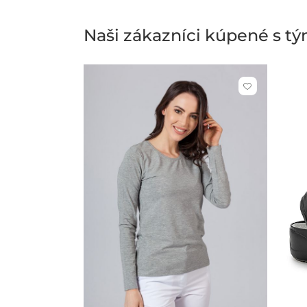
Naši zákazníci kúpené s t
Kliknite
pre
pridanie
alebo
odstránenie
z
obľúbených