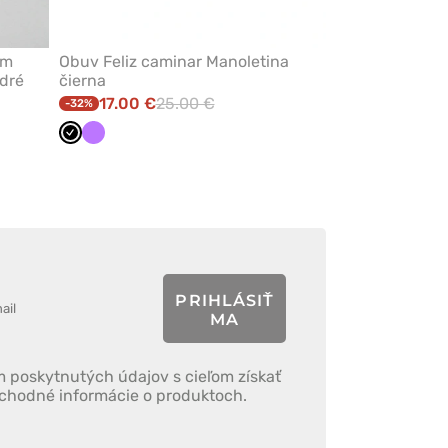
om
Obuv Feliz caminar Manoletina
dré
čierna
17.00 €
25.00 €
-32%
Čierna
Fialová
PRIHLÁSIŤ
MA
 poskytnutých údajov s cieľom získať
bchodné informácie o produktoch.