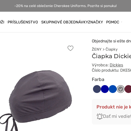
-20% na celé oblečenie Cherokee Uniforms. Pozrite si ponuku!
ŽI
PRÍSLUŠENSTVO
SKUPINOVÉ OBJEDNÁVKY
ZNAČKY
POMOC
Objednajte si ešte dn
ŽENY
Čiapky
Pridať
k
Čiapka Dicki
obľúbeným
Výrobca:
Dickies
Číslo produktu: DKE
Farba
Ciemny
Granatowy
Królewski
Szary
Wi
granat
granat
Produkt nie je k
Dať mi vedie