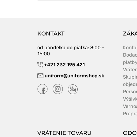
KONTAKT
ZÁKA
od pondelka do piatka
: 8:00 -
Konta
16:00
Dodac
platb
+421 232 195 421
Vráte
uniform@uniformshop.sk
Skupi
objed
Perso
Výšiv
Verno
Prepr
VRÁTENIE TOVARU
ODO