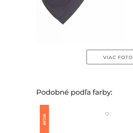
VIAC FOTO
Podobné podľa farby:
Kliknite
AKCIA
pre
pridanie
alebo