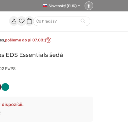
Slovenský (EUR)
Nastavenia
prístupnosti
Účet
Obľúbené
Nákupný
Hľadať
položky
košík
es,
pošleme do pi 07.08
es EDS Essentials šedá
502 PWPS
śniowy
Zielony
 dispozícii.
ť