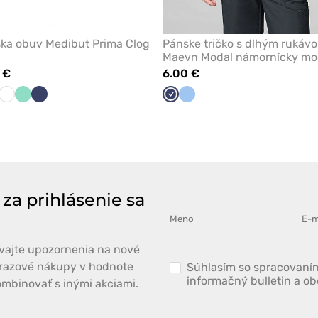
ska obuv Medibut Prima Clog
Pánske tričko s dlhým rukáv
Maevn Modal námornícky mo
 €
6.00 €
á
a
linová
Biela
Mátová
Námornícky
Námornícky
Modrá
modrá
modrá
 za prihlásenie sa
ávajte upozornenia na nové
norazové nákupy v hodnote
Súhlasím so spracovaním
informačný bulletin a o
mbinovať s inými akciami.