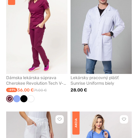
pridanie
pridani
alebo
alebo
odstránenie
odstrán
z
z
obľúbených
obľúbe
Dámska lekárska súprava
Lekársky pracovný plášť
Cherokee Revolution Tech V-
Sunrise Uniforms biely
neck čerešňová červená
36.00 €
28.00 €
-49%
71.00 €
Čerešňová
Klasicka
Čierna
Biela
červená
modrá
AKCIA
Kliknite
Kliknite
pre
pre
pridanie
pridani
alebo
alebo