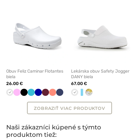
odstránenie
odstrán
z
z
obľúbených
obľúbe
Obuv Feliz Caminar Flotantes
Lekárska obuv Safety Jogger
biela
DANY biela
26.00 €
67.00 €
Biela
Ružová
Čierna
Mořska
Tmavo
Čerešňová
Koralová
Námornícky
Biela
Biela/modrá
Kvety
modrá
modrá
červená
modrá
ZOBRAZIŤ VIAC PRODUKTOV
Naši zákazníci kúpené s týmto
produktom tiež: