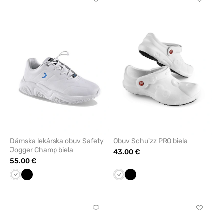
Kliknite
Kliknite
pre
pre
pridanie
pridani
alebo
alebo
odstránenie
odstrán
z
z
obľúbených
obľúbe
Dámska lekárska obuv Safety
Obuv Schu'zz PRO biela
Jogger Champ biela
43.00 €
55.00 €
Biela
Čierna
Biela
Čierna
Kliknite
Kliknite
pre
pre