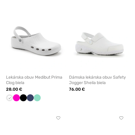
pridanie
pridani
alebo
alebo
odstránenie
odstrán
z
z
obľúbených
obľúbe
Lekárska obuv Medibut Prima
Dámska lekárska obuv Safety
Clog biela
Jogger Sheila biela
28.00 €
76.00 €
Biela
Malinová
Čierna
Námornícky
Mátová
modrá
Kliknite
Kliknite
pre
pre
pridanie
pridani
alebo
alebo