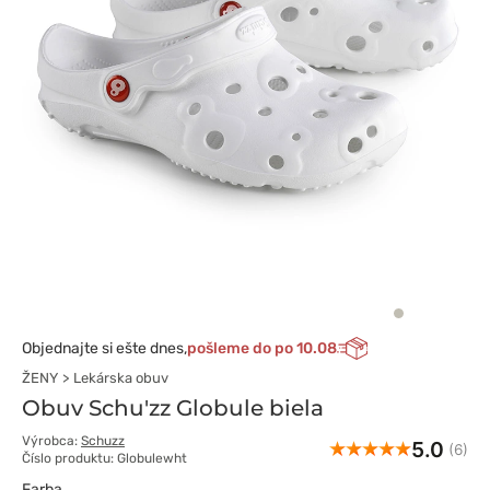
Objednajte si ešte dnes,
pošleme do po 10.08
ŽENY
Lekárska obuv
Obuv Schu'zz Globule biela
Výrobca:
Schuzz
5.0
(6)
Číslo produktu: Globulewht
Farba