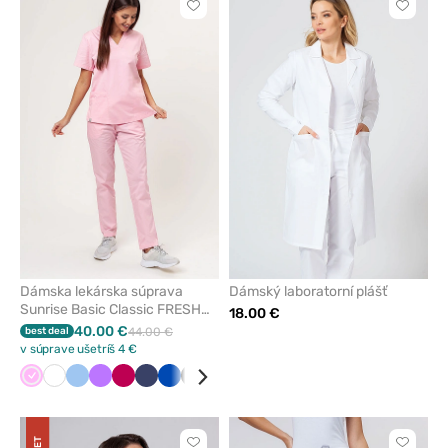
Kliknite
Kliknite
pre
pre
pridanie
pridani
alebo
alebo
odstránenie
odstrán
z
z
obľúbených
obľúbe
Dámska lekárska súprava
Dámský laboratorní plášť
Sunrise Basic Classic FRESH
18.00 €
svetlo ružová
40.00 €
best deal
44.00 €
v súprave ušetríš 4 €
Ružová
Biela
Modrá
Fialová
Slivková
Námornícky
Královska
Čierna
Zelená
Karibská
Levandulová
Burgundová
modrá
modrá
modrá