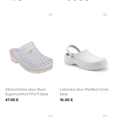
-
-
Schuzz
Schuzz
Kliknite
Kliknite
pre
pre
pridanie
pridani
alebo
alebo
odstránenie
odstrán
z
z
obľúbených
obľúbe
Zdravotnícka obuv Buxa
Lekárska obuv Medibut Como
Supercomfort FPU11 biela
biela
47.00 €
15.00 €