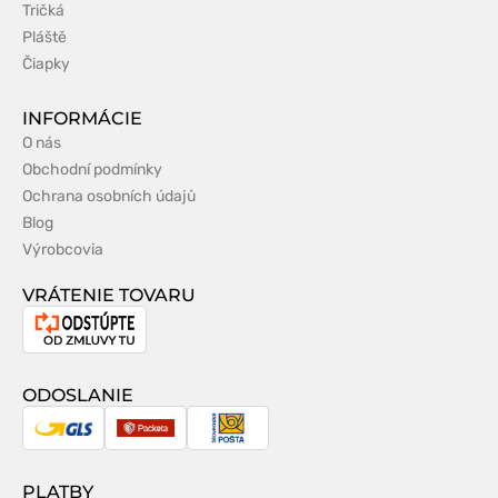
Tričká
Pláště
Čiapky
INFORMÁCIE
O nás
Obchodní podmínky
Ochrana osobních údajů
Blog
Výrobcovia
VRÁTENIE TOVARU
Odstúpenie
od
zmluvy
ODOSLANIE
GLS
Packeta
Slovenská
pošta
PLATBY