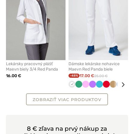
z
z
obľúbených
obľúbe
Lekársky pracovný plášť
Dámske lekárske nohavice
Maevn biely 3/4 Red Panda
Maevn Red Panda biele
16.00 €
17.00 €
-48%
25.00 €
Biela
Světlo
Ružová
Fialová
Mořska
Červená
Béžová
Královs
Klas
zelená
modrá
modrá
mod
ZOBRAZIŤ VIAC PRODUKTOV
8 € zľava na prvý nákup za