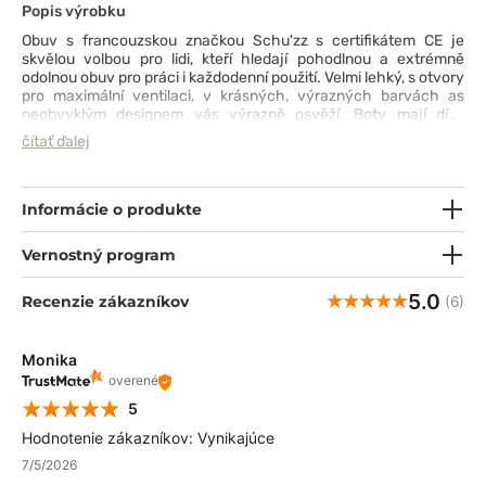
Popis výrobku
Obuv s francouzskou značkou Schu'zz s certifikátem CE je
skvělou volbou pro lidi, kteří hledají pohodlnou a extrémně
odolnou obuv pro práci i každodenní použití. Velmi lehký, s otvory
pro maximální ventilaci, v krásných, výrazných barvách as
neobvyklým designem vás výrazně osvěží. Boty mají díky
promyšlenému a optimalizovanému designu podešve velmi
čítať ďalej
vysoký koeficient protiskluznosti, který navíc ovlivňuje
bezpečnost a pohodlí při používání.
Informácie o produkte
Vernostný program
5.0
Recenzie zákazníkov
(6)
Monika
overené
5
Hodnotenie zákazníkov: Vynikajúce
7/5/2026