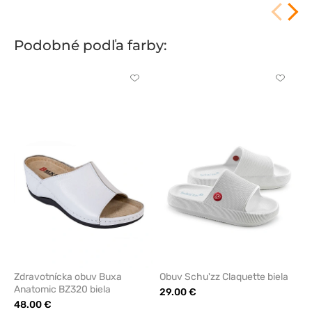
Podobné podľa farby:
Kliknite
Kliknite
pre
pre
pridanie
pridani
alebo
alebo
odstránenie
odstrán
z
z
obľúbených
obľúbe
Zdravotnícka obuv Buxa
Obuv Schu'zz Claquette biela
Anatomic BZ320 biela
29.00 €
48.00 €