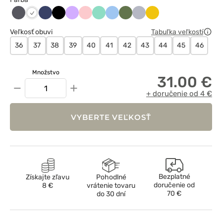
Antracytowy
Ciemny
Czarny
Lawendowy
Łososiowy
Miętowy
Niebieski
Oliwkowy
Popielaty
Żółty
Biały
granat
Veľkosť obuvi
Tabuľka veľkostí
36
37
38
39
40
41
42
43
44
45
46
Množstvo
31.00 €
−
+
+ doručenie od 4 €
VYBERTE VEĽKOSŤ
Bezplatné
Získajte zľavu
Pohodlné
doručenie od
8 €
vrátenie tovaru
70 €
do 30 dní