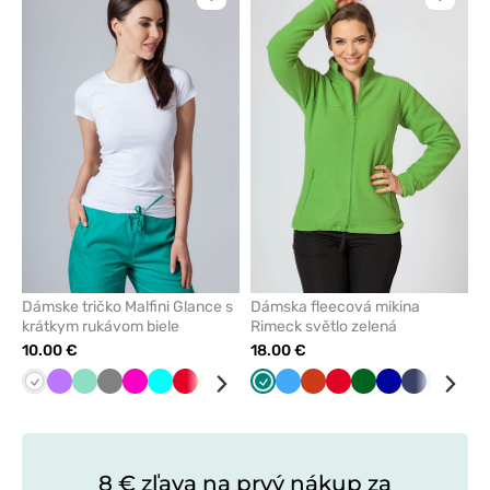
Kliknite
Kliknite
pre
pre
pridanie
pridani
alebo
alebo
odstránenie
odstrán
z
z
obľúbených
obľúbe
Dámske tričko Malfini Glance s
Dámska fleecová mikina
krátkym rukávom biele
Rimeck světlo zelená
10.00 €
18.00 €
Biela
Fialová
Mátová
Tmavo
Malinová
Tyrkysová
Červená
Limetková
Karibská
Námornícky
Zelená
Čierna
Lazurová
Oranžová
Červená
Tmavo
Tmavo
Námorníck
Mátová
Lim
šedá
modrá
modrá
zelená
modrá
modrá
8 € zľava na prvý nákup za