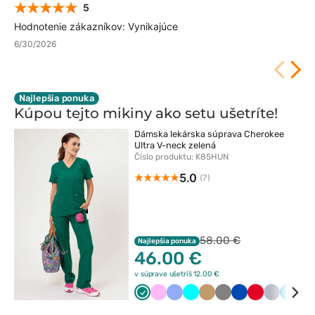
5
Hodnotenie zákazníkov: Vynikajúce
6/30/2026
Najlepšia ponuka
Kúpou tejto mikiny ako setu
ušetríte!
Dámska lekárska súprava Cherokee
Ultra V-neck zelená
Číslo produktu: K85HUN
5.0
(7)
58.00 €
Najlepšia ponuka
46.00 €
v súprave ušetríš 12.00 €
Zielony
Różowy
Klasyczny
Turkus
Beżowy
Szary
Królewski
Czerwony
Popielaty
Morsk
Ci
błękit
granat
błękit
gr