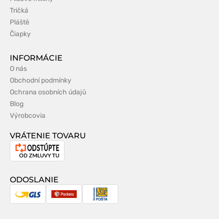
Tričká
Pláště
Čiapky
INFORMÁCIE
O nás
Obchodní podmínky
Ochrana osobních údajů
Blog
Výrobcovia
VRÁTENIE TOVARU
Odstúpenie
od
zmluvy
ODOSLANIE
GLS
Packeta
Slovenská
pošta