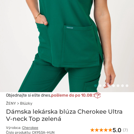
Objednajte si ešte dnes,
pošleme do po 10.08
ŽENY
Blúzky
Dámska lekárska blúza Cherokee Ultra
V-neck Top zelená
Výrobca:
Cherokee
5.0
(7)
Číslo produktu: CK953A-HUN