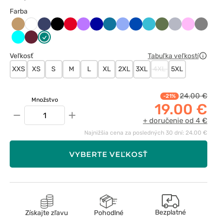
Farba
Beżowy
Ciemny
Czarny
Czerwony
Fioletowy
Granatowy
Karaibski
Klasyczny
Królewski
Morski
Oliwkowy
Popielaty
Różowy
Szary
Biały
granat
błękit
błękit
granat
błękit
Turkus
Wiśniowy
Zielony
Veľkosť
Tabuľka veľkostí
XXS
XS
S
M
L
XL
2XL
3XL
4XL
5XL
24.00 €
-21%
Množstvo
19.00 €
−
+
+ doručenie od 4 €
Najnižšia cena za posledných 30 dní: 24.00 €
VYBERTE VEĽKOSŤ
Bezplatné
Získajte zľavu
Pohodlné