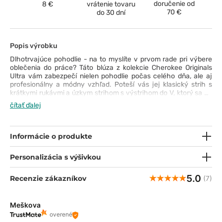
doručenie od
8 €
vrátenie tovaru
70 €
do 30 dní
Popis výrobku
Dlhotrvajúce pohodlie - na to myslíte v prvom rade pri výbere
oblečenia do práce? Táto blúza z kolekcie Cherokee Originals
Ultra vám zabezpečí nielen pohodlie počas celého dňa, ale aj
profesionálny a módny vzhľad. Poteší vás jej klasický strih s
krátkymi rukávmi a úzkym strihom s výstrihom do V, ktorý sa na
spodnom okraji rozširuje, aby vám poskytol maximálnu voľnosť.
čítať ďalej
Tkanina zvršku je priedušná, rýchloschnúca, odolná voči
vyblednutiu a pokrčeniu, ľahko sa udržiava a je veľmi príjemná
na pokožku. Použitá technológia PROTX2® chráni pred
nepríjemným zápachom. Určite oceníte aj dve priestranné
Informácie o produkte
vrecká a pútko na preukaz totožnosti na golieri. Vyberte si túto
blúzku a užívajte si báječné pohodlie každý deň!
Personalizácia s výšivkou
5.0
Recenzie zákazníkov
(7)
Meškova
overené