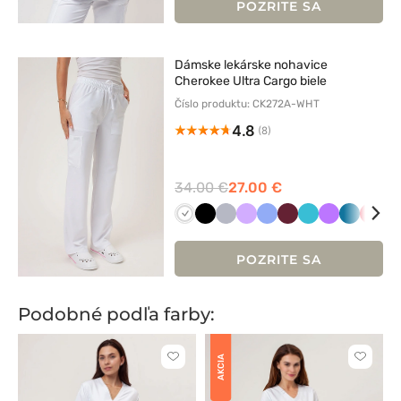
POZRITE SA
Dámske lekárske nohavice
Cherokee Ultra Cargo biele
Číslo produktu: CK272A-WHT
4.8
(8)
34.00 €
27.00 €
Biały
Czarny
Popielaty
Lawendowy
Klasyczny
Wiśniowy
Morski
Fioletowy
Karaibski
Czer
K
błękit
błękit
błękit
POZRITE SA
Podobné podľa farby:
AKCIA
Kliknite
Kliknite
pre
pre
pridanie
pridani