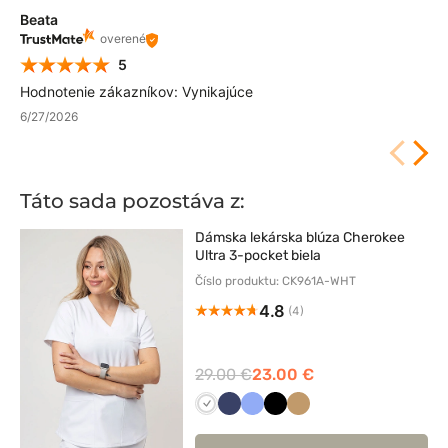
Beata
overené
5
Hodnotenie zákazníkov: Vynikajúce
6/27/2026
Táto sada pozostáva z:
Dámska lekárska blúza Cherokee
Ultra 3-pocket biela
Číslo produktu: CK961A-WHT
4.8
(4)
29.00 €
23.00 €
Biały
Ciemny
Klasyczny
Czarny
Beżowy
granat
błękit