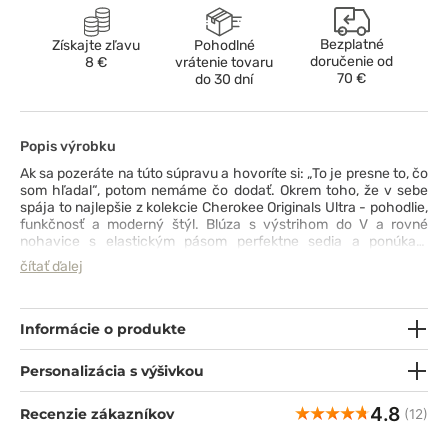
Bezplatné
Získajte zľavu
Pohodlné
doručenie od
8 €
vrátenie tovaru
70 €
do 30 dní
Popis výrobku
Ak sa pozeráte na túto súpravu a hovoríte si: „To je presne to, čo
som hľadal“, potom nemáme čo dodať. Okrem toho, že v sebe
spája to najlepšie z kolekcie Cherokee Originals Ultra - pohodlie,
funkčnosť a moderný štýl. Blúza s výstrihom do V a rovné
nohavice s elastickým pásom perfektne sedia a ponúkajú
voľnosť pohybu. Celkovo sedem priestranných vreciek
čítať ďalej
poskytuje praktický priestor na nevyhnutné veci a dvojité
prešitie na strategických miestach zvyšuje odolnosť súpravy aj
pri náročnom používaní. Celá súprava je vyrobená z mäkkej, na
dotyk príjemnej tkaniny s technológiou PROTX2®, ktorá
Informácie o produkte
zaručuje svieži pocit počas celého dňa. Ak hľadáte spoľahlivú
pracovnú základňu - práve ste ju našli.
Personalizácia s výšivkou
4.8
Recenzie zákazníkov
(12)