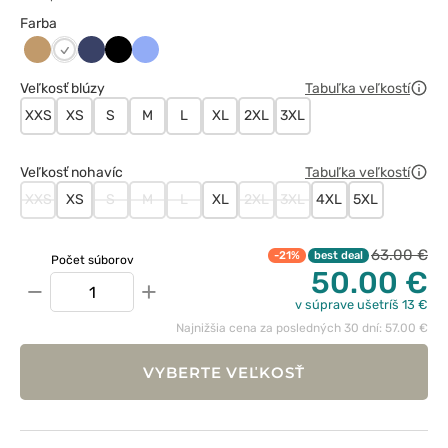
Farba
Beżowy
Ciemny
Czarny
Klasyczny
Biały
granat
błękit
Veľkosť blúzy
Tabuľka veľkostí
XXS
XS
S
M
L
XL
2XL
3XL
Veľkosť nohavíc
Tabuľka veľkostí
XXS
XS
S
M
L
XL
2XL
3XL
4XL
5XL
63.00 €
-21%
best deal
Počet súborov
50.00 €
−
+
v súprave ušetríš 13 €
Najnižšia cena za posledných 30 dní: 57.00 €
VYBERTE VEĽKOSŤ