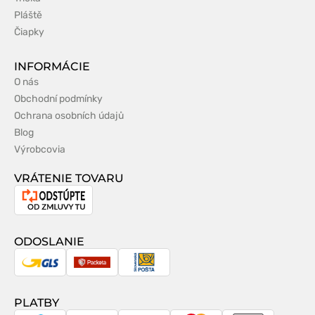
Pláště
Čiapky
INFORMÁCIE
O nás
Obchodní podmínky
Ochrana osobních údajů
Blog
Výrobcovia
VRÁTENIE TOVARU
Odstúpenie
od
zmluvy
ODOSLANIE
GLS
Packeta
Slovenská
pošta
PLATBY