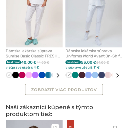
Dámska lekárska súprava
Dámska lekárska súprava
Sunrise Basic Classic FRESH
Uniforms World Avant On-Shift
biela
biela
40.00 €
53.00 €
best deal
44.00 €
best deal
64.00 €
v súprave ušetríš 4 €
v súprave ušetríš 11 €
Biela
Čierna
Slivková
Ružová
Fialová
Královska
Karibská
Námornícky
Zelená
Burgundová
Biela
Modrá
Zelená
Levandulová
Burgundová
Klasicka
Modrá
Námornícky
Pastelová
Oranžo
Fia
modrá
modrá
modrá
modrá
modrá
ružová
ZOBRAZIŤ VIAC PRODUKTOV
Naši zákazníci kúpené s týmto
produktom tiež: