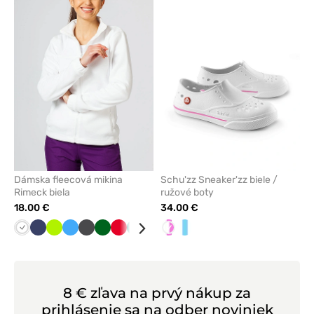
pridanie
pridani
alebo
alebo
odstránenie
odstrán
z
z
obľúbených
obľúbe
Dámska fleecová mikina
Schu'zz Sneaker'zz biele /
Rimeck biela
ružové boty
18.00 €
34.00 €
Biela
Námornícky
Limetková
Lazurová
Grafitová
Tmavo
Červená
Zelená
Oranžová
Čierna
Biela/Ružová
Tmavo
Biela/modrá
Mátová
Tmavo
modrá
zelená
šedá
modrá
8 € zľava na prvý nákup za
prihlásenie sa na odber noviniek