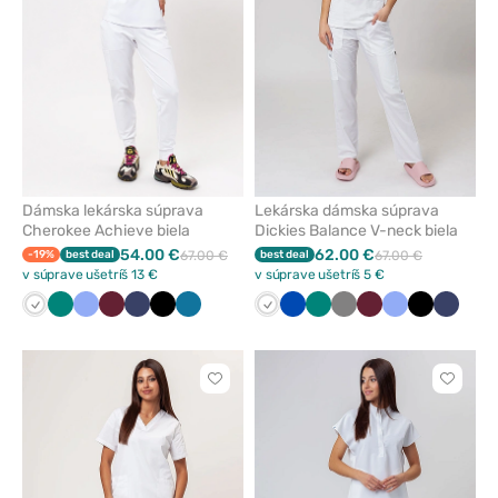
obľúbených
obľúbe
Dámska lekárska súprava
Lekárska dámska súprava
Cherokee Achieve biela
Dickies Balance V-neck biela
54.00 €
62.00 €
-19%
best deal
67.00 €
best deal
67.00 €
v súprave ušetríš 13 €
v súprave ušetríš 5 €
Biela
Zelená
Klasicka
Čerešňová
Námornícky
Čierna
Karibská
Biela
Královska
Zelená
Tmavo
Čerešňová
Klasicka
Čierna
Námorn
modrá
červená
modrá
modrá
modrá
šedá
červená
modrá
modrá
Kliknite
Kliknite
pre
pre
pridanie
pridani
alebo
alebo
odstránenie
odstrán
z
z
obľúbených
obľúbe