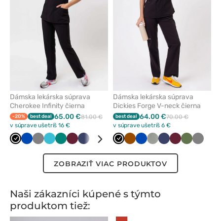
obľúbených
obľúbe
Dámska lekárska súprava
Dámska lekárska súprava
Cherokee Infinity čierna
Dickies Forge V-neck čierna
65.00 €
64.00 €
-20%
best deal
81.00 €
best deal
70.00 €
v súprave ušetríš 16 €
v súprave ušetríš 6 €
Čierna
Královska
Tmavo
Mořska
Zelená
Čerešňová
Námornícky
Biela
Karibská
Čierna
Hned
Královska
Pastelovo
Námornícky
Čerešňová
Olivková
Tmavo
modrá
šedá
modrá
červená
modrá
modrá
modrá
olivová
modrá
červená
šedá
ZOBRAZIŤ VIAC PRODUKTOV
Naši zákazníci kúpené s týmto
produktom tiež: