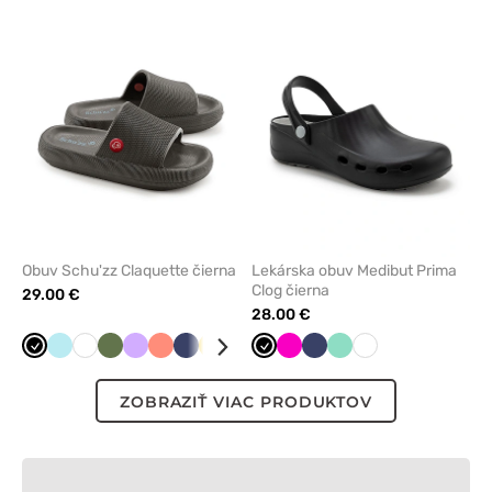
alebo
alebo
odstránenie
odstrán
z
z
obľúbených
obľúbe
Obuv Schu'zz Claquette čierna
Lekárska obuv Medibut Prima
Clog čierna
29.00 €
28.00 €
Čierna
Aqua
Biela
Olivková
Levandulová
Koralová
Námornícky
Žltá
Tmavo
Čierna
Malinová
Námornícky
Mátová
Biela
modrá
šedá
modrá
ZOBRAZIŤ VIAC PRODUKTOV