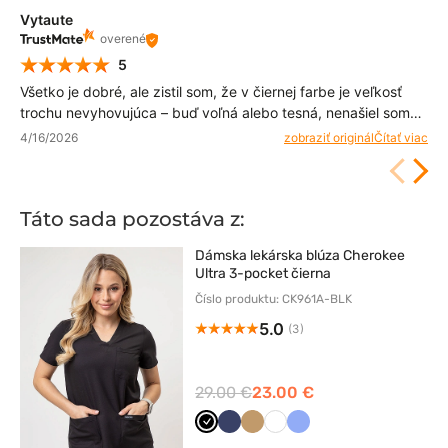
Vytaute
overené
5
Všetko je dobré, ale zistil som, že v čiernej farbe je veľkosť
trochu nevyhovujúca – buď voľná alebo tesná, nenašiel som
strednú cestu, ale model stojí za vyskúšanie. Látka je ľahká a
4/16/2026
zobraziť originál
Čítať viac
neprehreje.
Táto sada pozostáva z:
Dámska lekárska blúza Cherokee
Ultra 3-pocket čierna
Číslo produktu: CK961A-BLK
5.0
(3)
29.00 €
23.00 €
Czarny
Ciemny
Beżowy
Biały
Klasyczny
granat
błękit