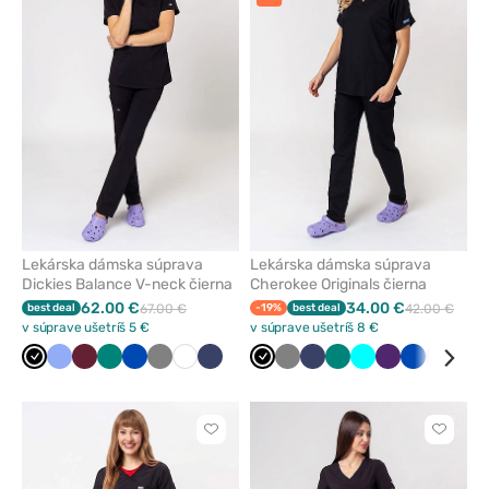
alebo
alebo
odstránenie
odstrán
z
z
obľúbených
obľúbe
Lekárska dámska súprava
Lekárska dámska súprava
Dickies Balance V-neck čierna
Cherokee Originals čierna
62.00 €
34.00 €
best deal
67.00 €
-19%
best deal
42.00 €
v súprave ušetríš 5 €
v súprave ušetríš 8 €
Čierna
Klasicka
Čerešňová
Zelená
Královska
Tmavo
Biela
Námornícky
Čierna
Tmavo
Námornícky
Zelená
Tyrkysová
Baklažán
Královska
Ružová
Čer
modrá
červená
modrá
šedá
modrá
šedá
modrá
modrá
Kliknite
Kliknite
pre
pre
pridanie
pridani
alebo
alebo