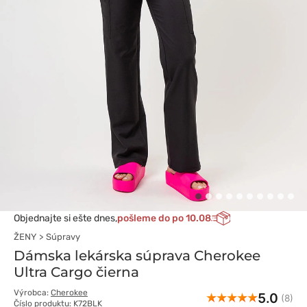
Objednajte si ešte dnes,
pošleme do po 10.08
ŽENY
Súpravy
Dámska lekárska súprava Cherokee
Ultra Cargo čierna
Výrobca:
Cherokee
5.0
(8)
Číslo produktu: K72BLK