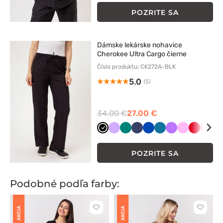
POZRITE SA
Dámske lekárske nohavice
Cherokee Ultra Cargo čierne
Číslo produktu: CK272A-BLK
5.0
(5)
34.00 €
27.00 €
Czarny
Lawendowy
Zielony
Ciemny
Królewski
Karaibski
Fioletowy
Różowy
Czerwon
Kora
O
granat
granat
błękit
POZRITE SA
Podobné podľa farby:
AKCIA
AKCIA
Kliknite
Kliknite
pre
pre