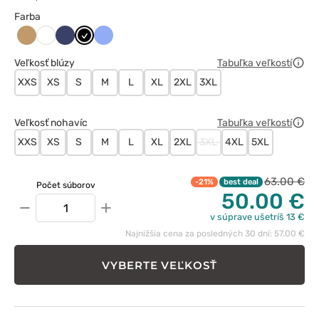
Farba
Beżowy
Ciemny
Czarny
Klasyczny
Biały
granat
błękit
Veľkosť blúzy
Tabuľka veľkostí
XXS
XS
S
M
L
XL
2XL
3XL
Veľkosť nohavíc
Tabuľka veľkostí
XXS
XS
S
M
L
XL
2XL
3XL
4XL
5XL
63.00 €
-21%
best deal
Počet súborov
50.00 €
−
+
v súprave ušetríš 13 €
Najnižšia cena za posledných 30 dní: 57.00 €
VYBERTE VEĽKOSŤ