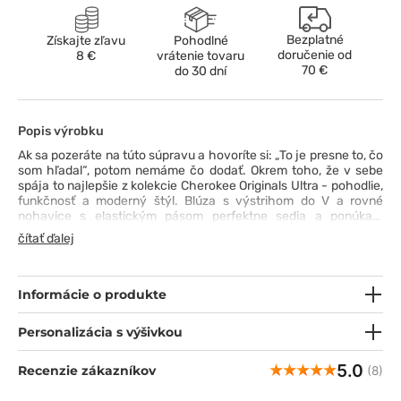
Bezplatné
Získajte zľavu
Pohodlné
doručenie od
8 €
vrátenie tovaru
70 €
do 30 dní
Popis výrobku
Ak sa pozeráte na túto súpravu a hovoríte si: „To je presne to, čo
som hľadal“, potom nemáme čo dodať. Okrem toho, že v sebe
spája to najlepšie z kolekcie Cherokee Originals Ultra - pohodlie,
funkčnosť a moderný štýl. Blúza s výstrihom do V a rovné
nohavice s elastickým pásom perfektne sedia a ponúkajú
voľnosť pohybu. Celkovo sedem priestranných vreciek
čítať ďalej
poskytuje praktický priestor na nevyhnutné veci a dvojité
prešitie na strategických miestach zvyšuje odolnosť súpravy aj
pri náročnom používaní. Celá súprava je vyrobená z mäkkej, na
dotyk príjemnej tkaniny s technológiou PROTX2®, ktorá
Informácie o produkte
zaručuje svieži pocit počas celého dňa. Ak hľadáte spoľahlivú
pracovnú základňu - práve ste ju našli.
Personalizácia s výšivkou
5.0
Recenzie zákazníkov
(8)