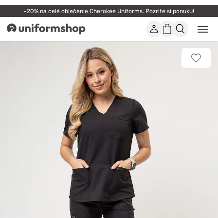
-20% na celé oblečenie Cherokee Uniforms. Pozrite si ponuku!
Účet
Nákupný
Otvor
Uniformshop
alebo
košík
zatvo
mobi
Pridať
men
k
obľúb