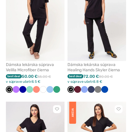
z
z
obľúbených
obľúbe
Dámska lekárska súprava
Dámska lekárska súprava
Velilla Microfiber čierna
Healing Hands Skyler čierna
50.00 €
72.00 €
best deal
55.00 €
best deal
80.00 €
v súprave ušetríš 5 €
v súprave ušetríš 8 €
Čierna
Fialová
Tmavo
Mátová
Koralová
Biela
Modrá
Světlo
Čierna
Čerešňová
Klasicka
Námornícky
Tmavo
Královska
modrá
zelená
červená
modrá
modrá
šedá
modrá
AKCIA
Kliknite
Kliknite
pre
pre
pridanie
pridani
alebo
alebo
odstránenie
odstrán