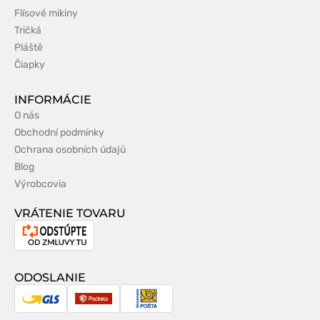
Flísové mikiny
Tričká
Pláště
Čiapky
INFORMÁCIE
O nás
Obchodní podmínky
Ochrana osobních údajů
Blog
Výrobcovia
VRÁTENIE TOVARU
Odstúpenie
od
zmluvy
ODOSLANIE
GLS
Packeta
Slovenská