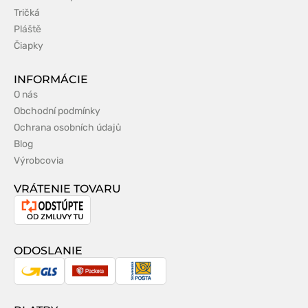
Tričká
Pláště
Čiapky
INFORMÁCIE
O nás
Obchodní podmínky
Ochrana osobních údajů
Blog
Výrobcovia
VRÁTENIE TOVARU
Odstúpenie
od
zmluvy
ODOSLANIE
GLS
Packeta
Slovenská
pošta