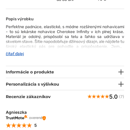
Popis výrobku
Perfektne padnúce, elastické, s módne rozšírenými nohavicami
- to sú lekárske nohavice Cherokee Infinity v ich plnej kráse.
Materiál je odolný, prispôsobí sa telu a ľahko sa udržiava v
skvelom stave. Šitie napodobňuje džínsový dizajn, ale nájdete tu
široký elastický pás pre pohodlie a prispôsobenie. Jemne
nariasené vrecká sú priestranné - ideálne na telefón, malý
čítať ďalej
zápisník a písacie potreby. Vďaka manžetám a rozparkom v
spodnej časti nohavice perfektne sedia a nevzhľadne sa
nezhrňujú na topánkach. Perfektné! ;)
Informácie o produkte
Personalizácia s výšivkou
5.0
Recenzie zákazníkov
(7)
Agnieszka
overené
5