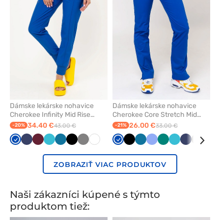
z
z
obľúbených
obľúbe
Dámske lekárske nohavice
Dámske lekárske nohavice
Cherokee Infinity Mid Rise
Cherokee Core Stretch Mid
jogger kráľovsky modré
Rise kráľovsky modrá
34.40 €
26.00 €
-20%
43.00 €
-21%
33.00 €
Královska
Námornícky
Čerešňová
Mořska
Karibská
Čierna
Tmavo
Biela
Královska
Čierna
Karibská
Klasicka
Zelená
Mořska
Námorníck
Tmavo
Čer
modrá
modrá
červená
modrá
modrá
šedá
modrá
modrá
modrá
modrá
modrá
šedá
čer
ZOBRAZIŤ VIAC PRODUKTOV
Naši zákazníci kúpené s týmto
produktom tiež: