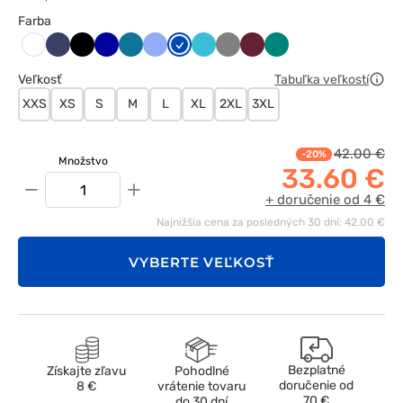
Farba
Ciemny
Czarny
Granatowy
Karaibski
Klasyczny
Królewski
Morski
Szary
Wiśniowy
Zielony
Biały
granat
błękit
błękit
granat
błękit
Veľkosť
Tabuľka veľkostí
XXS
XS
S
M
L
XL
2XL
3XL
42.00 €
-20%
Množstvo
33.60 €
−
+
+ doručenie od 4 €
Najnižšia cena za posledných 30 dní: 42.00 €
VYBERTE VEĽKOSŤ
Bezplatné
Získajte zľavu
Pohodlné
doručenie od
8 €
vrátenie tovaru
70 €
do 30 dní