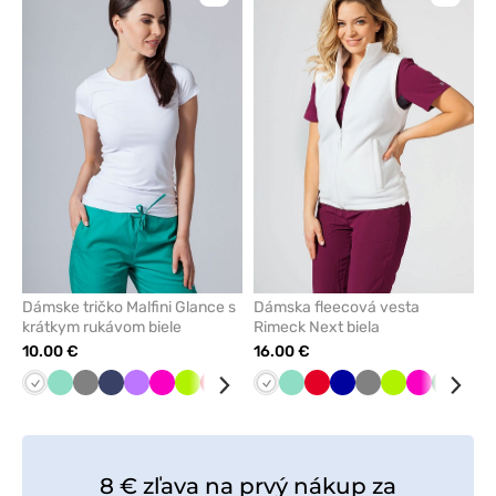
pre
pre
pridanie
pridani
alebo
alebo
odstránenie
odstrán
z
z
obľúbených
obľúbe
Dámske tričko Malfini Glance s
Dámska fleecová vesta
krátkym rukávom biele
Rimeck Next biela
10.00 €
16.00 €
Biela
Mátová
Tmavo
Námornícky
Fialová
Malinová
Limetková
Červená
Tyrkysová
Karibská
Biela
Čierna
Mátová
Červená
Tmavo
Tmavo
Limetková
Malinová
Tmavo
Nám
šedá
modrá
modrá
modrá
šedá
zelená
mod
8 € zľava na prvý nákup za