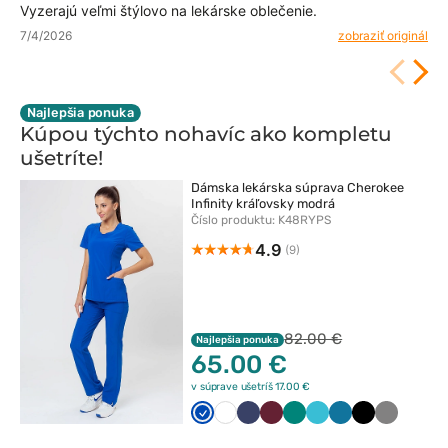
Vyzerajú veľmi štýlovo na lekárske oblečenie.
7/4/2026
zobraziť originál
Najlepšia ponuka
Kúpou týchto nohavíc ako kompletu
ušetríte!
Dámska lekárska súprava Cherokee
Infinity kráľovsky modrá
Číslo produktu: K48RYPS
4.9
(9)
82.00 €
Najlepšia ponuka
65.00 €
v súprave ušetríš 17.00 €
Królewski
Biały
Ciemny
Wiśniowy
Zielony
Morski
Karaibski
Czarny
Szary
granat
granat
błękit
błękit