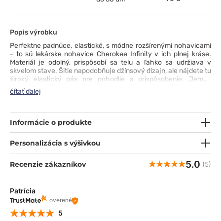
Popis výrobku
Perfektne padnúce, elastické, s módne rozšírenými nohavicami
- to sú lekárske nohavice Cherokee Infinity v ich plnej kráse.
Materiál je odolný, prispôsobí sa telu a ľahko sa udržiava v
skvelom stave. Šitie napodobňuje džínsový dizajn, ale nájdete tu
široký elastický pás pre pohodlie a prispôsobenie. Jemne
nariasené vrecká sú priestranné - ideálne na telefón, malý
čítať ďalej
zápisník a písacie potreby. Vďaka manžetám a rozparkom v
spodnej časti nohavice perfektne sedia a nevzhľadne sa
nezhrňujú na topánkach. Perfektné! ;)
Informácie o produkte
Personalizácia s výšivkou
5.0
Recenzie zákazníkov
(5)
Patrícia
overené
5