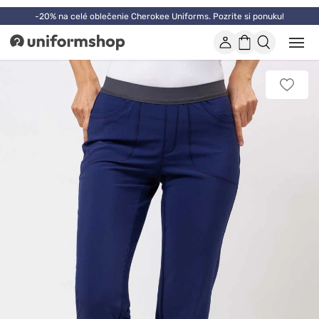
-20% na celé oblečenie Cherokee Uniforms. Pozrite si ponuku!
Účet
Nákupný
Otvor
Uniformshop
alebo
košík
zatvo
mobi
Pridať
men
k
obľúb