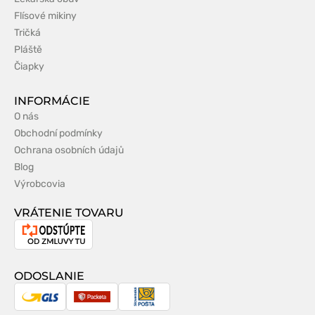
Flísové mikiny
Tričká
Pláště
Čiapky
INFORMÁCIE
O nás
Obchodní podmínky
Ochrana osobních údajů
Blog
Výrobcovia
VRÁTENIE TOVARU
Odstúpenie
od
zmluvy
ODOSLANIE
GLS
Packeta
Slovenská