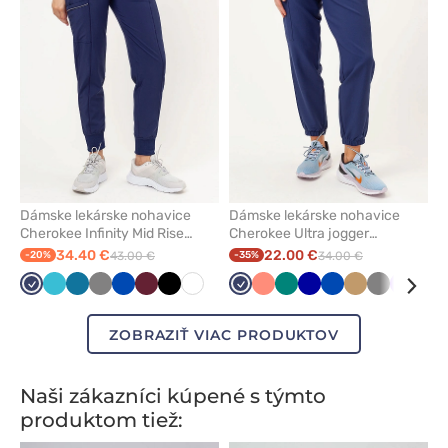
z
z
obľúbených
obľúbe
Dámske lekárske nohavice
Dámske lekárske nohavice
Cherokee Infinity Mid Rise
Cherokee Ultra jogger
jogger námornícky modré
námornicky modré
34.40 €
22.00 €
-20%
43.00 €
-35%
34.00 €
Námornícky
Mořska
Karibská
Tmavo
Královska
Čerešňová
Čierna
Biela
Námornícky
Koralová
Zelená
Tmavo
Královska
Béžová
Tmavo
Levand
Čer
modrá
modrá
modrá
šedá
modrá
červená
modrá
modrá
modrá
šedá
čer
ZOBRAZIŤ VIAC PRODUKTOV
Naši zákazníci kúpené s týmto
produktom tiež: