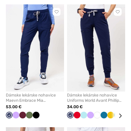
Kliknite
Kliknite
pre
pre
pridanie
pridani
alebo
alebo
odstránenie
odstrán
z
z
obľúbených
obľúbe
Dámske lekárske nohavice
Dámske lekárske nohavice
Maevn Embrace Mia
Uniforms World Avant Phillip
námornícky modré
námornícky modré
53.00 €
34.00 €
Námornícky
Levandulová
Čerešňová
Olivková
Čierna
Námornícky
Červená
Aqua
Levandulová
Biela
Karibská
Žltá
Zelená
Ruž
modrá
červená
modrá
modrá