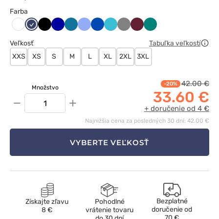
Farba
Ciemny
Czarny
Granatowy
Karaibski
Klasyczny
Królewski
Morski
Szary
Wiśniowy
Zielony
Biały
granat
błękit
błękit
granat
błękit
Veľkosť
Tabuľka veľkostí
XXS
XS
S
M
L
XL
2XL
3XL
42.00 €
-20%
Množstvo
33.60 €
−
+
+ doručenie od 4 €
Najnižšia cena za posledných 30 dní: 42.00 €
VYBERTE VEĽKOSŤ
Bezplatné
Získajte zľavu
Pohodlné
doručenie od
8 €
vrátenie tovaru
70 €
do 30 dní