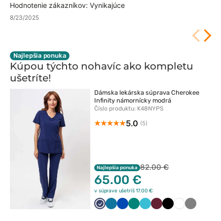
Hodnotenie zákazníkov: Vynikajúce
8/23/2025
Najlepšia ponuka
Kúpou týchto nohavíc ako kompletu
ušetríte!
Dámska lekárska súprava Cherokee
Infinity námornícky modrá
Číslo produktu: K48NYPS
5.0
(5)
82.00 €
Najlepšia ponuka
65.00 €
v súprave ušetríš 17.00 €
Ciemny
Karaibski
Królewski
Zielony
Morski
Wiśniowy
Czarny
Biały
Szary
granat
błękit
granat
błękit