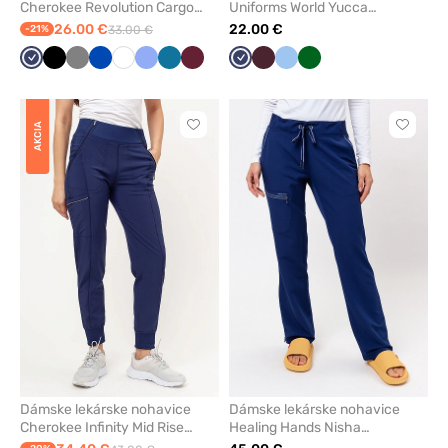
Cherokee Revolution Cargo
Uniforms World Yucca
námornícky modré
námornícky modré
26.00 €
22.00 €
-21%
33.00 €
Námornícky
Čierna
Tmavo
Královska
Biela
Klasicka
Karibská
Čerešňová
Námornícky
Burgundová
Modrá
Tmavo
modrá
šedá
modrá
modrá
modrá
červená
modrá
zelená
AKCIA
Kliknite
Kliknite
pre
pre
pridanie
pridani
alebo
alebo
odstránenie
odstrán
z
z
obľúbených
obľúbe
Dámske lekárske nohavice
Dámske lekárske nohavice
Cherokee Infinity Mid Rise
Healing Hands Nisha
jogger námornícky modré
námornícko modré