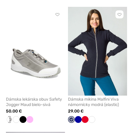
modrá
šedá
zelená
modrá
šedá
modrá
červená
modrá
Kliknite
Kliknite
pre
pre
pridanie
pridani
alebo
alebo
odstránenie
odstrán
z
z
obľúbených
obľúbe
Dámska lekárska obuv Safety
Dámska mikina Malfini Viva
Jogger Maud bielo-sivá
námornícky modrá (elastic)
50.00 €
29.00 €
biela/sivá
Biela
Čierna
Ružová
Námornícky
Tmavo
Červená
Biela
modrá
modrá