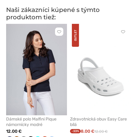
Naši zákazníci kúpené s týmto
produktom tiež:
OUTLET
Kliknite
Kliknite
pre
pre
pridanie
pridani
alebo
alebo
odstránenie
odstrán
z
z
obľúbených
obľúbe
Dámské polo Malfini Pique
Zdravotnická obuv Easy Care
námornícky modré
bílá
12.00 €
8.00 €
-33%
12.00 €