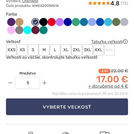
Výrobca:
Cherokee
4.8
(13)
Číslo produktu: WWE4200NAVW
Farba
Bakłażanowy
Beżowy
Ciemny
Czarny
Czerwony
Fioletowy
Granatowy
Jasny
Karaibski
Klasyczny
Królewski
Morski
Oliwkow
Popie
Biały
granat
zielony
błękit
błękit
granat
błękit
Różowy
Szary
Turkus
Wiśniowy
Zielony
Veľkosť
Tabuľka veľkostí
XXS
XS
S
M
L
XL
2XL
3XL
4XL
5XL
Veľkosti sú väčšie, skontrolujte tabuľku veľkostí!
22.00 €
-23%
Množstvo
17.00 €
−
+
+ doručenie od 4 €
Najnižšia cena za posledných 30 dní: 22.00 €
VYBERTE VEĽKOSŤ