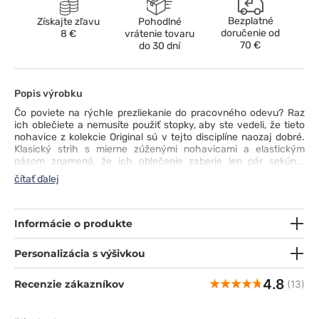
Bezplatné
Získajte zľavu
Pohodlné
doručenie od
8 €
vrátenie tovaru
70 €
do 30 dní
Popis výrobku
Čo poviete na rýchle prezliekanie do pracovného odevu? Raz
ich oblečiete a nemusíte použiť stopky, aby ste vedeli, že tieto
nohavice z kolekcie Original sú v tejto disciplíne naozaj dobré.
Klasický strih s mierne zúženými nohavicami a elastickým
pásom znamená, že ich oblečenie zaberie len pár sekúnd.
Ušetrený čas môžete venovať testovaniu ďalších predností
čítať ďalej
tohto modelu - materiál šetrný k pokožke, ľahká údržba (pranie
aj na 70 ° C), dve priestranné vrecká na telefón a pomôcky
a zaujímavý dizajn, ktorý nohavice sprevádza. Vás môžu tiež
skvele sprevádzať.
Informácie o produkte
Personalizácia s výšivkou
4.8
Recenzie zákazníkov
(13)