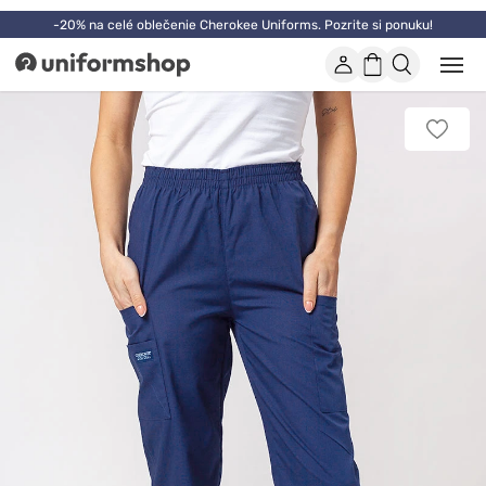
-20% na celé oblečenie Cherokee Uniforms. Pozrite si ponuku!
Účet
Nákupný
Otvor
Uniformshop
alebo
košík
zatvo
mobi
Pridať
men
k
obľúb