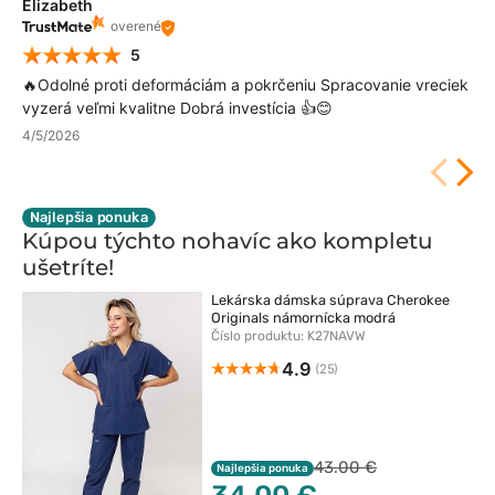
Elizabeth
overené
5
🔥Odolné proti deformáciám a pokrčeniu Spracovanie vreciek
vyzerá veľmi kvalitne Dobrá investícia 👍😊
4/5/2026
Najlepšia ponuka
Kúpou týchto nohavíc ako kompletu
ušetríte!
Lekárska dámska súprava Cherokee
Originals námornícka modrá
Číslo produktu: K27NAVW
4.9
(25)
43.00 €
Najlepšia ponuka