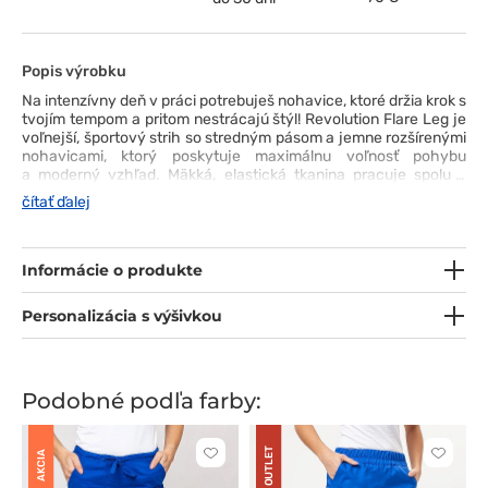
Popis výrobku
Na intenzívny deň v práci potrebuješ nohavice, ktoré držia krok s
tvojím tempom a pritom nestrácajú štýl! Revolution Flare Leg je
voľnejší, športový strih so stredným pásom a jemne rozšírenými
nohavicami, ktorý poskytuje maximálnu voľnosť pohybu
a moderný vzhľad. Mäkká, elastická tkanina pracuje spolu s
tebou a pevná guma v páse so sťahovacou šnúrkou umožňuje
čítať ďalej
ideálne prispôsobenie postave. Praktické vrecká, vrátane cargo
vrecka a zadného vrecka, pojmú všetko potrebné, čo chceš mať
počas služby poruke. Jemné rozparky v spodnej časti nohavíc
a prepracované detaily, ako pútko na identifikačnú kartu
Informácie o produkte
a dvojité švy, robia z tohto modelu premyslené lekárske
nohavice od prvého až po posledný krok.
Personalizácia s výšivkou
Podobné podľa farby:
OUTLET
AKCIA
Kliknite
Kliknite
pre
pre