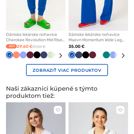
Dámske lekárske nohavice
Dámske lekárske nohavice
Cherokee Revolution Mid Rise
Maevn Momentum Wide Leg
jogger kráľovsky modré
kráľovsky modré
29.60 €
35.00 €
-20%
37.00 €
Královska
Koralová
Klasicka
Čerešňová
Čierna
Námornícky
Pistácia
Tmavo
Karibská
Královska
Námornícky
Čierna
Čerešňová
Biela
Zelená
Klasicka
Levand
Oli
modrá
modrá
červená
modrá
šedá
modrá
modrá
modrá
červená
modrá
ZOBRAZIŤ VIAC PRODUKTOV
Naši zákazníci kúpené s týmto
produktom tiež:
Kliknite
Kliknite
pre
pre
pridanie
pridani
alebo
alebo
odstránenie
odstrán