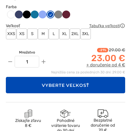
Farba
Ciemny
Czarny
Karaibski
Klasyczny
Królewski
Szary
Wiśniowy
Biały
granat
błękit
błękit
granat
Veľkosť
Tabuľka veľkostí
XXS
XS
S
M
L
XL
2XL
3XL
29.00 €
-21%
Množstvo
23.00 €
−
+
+ doručenie od 4 €
Najnižšia cena za posledných 30 dní: 29.00 €
VYBERTE VEĽKOSŤ
Bezplatné
Získajte zľavu
Pohodlné
doručenie od
8 €
vrátenie tovaru
70 €
do 30 dní