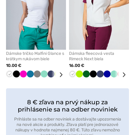
Dámske tričko Malfini Glance s
Dámska fleecová vesta
krátkym rukávom biele
Rimeck Next biela
10.00 €
16.00 €
Biela
Čierna
Malinová
Karibská
Tmavo
Mátová
Námornícky
Limetková
Fialová
Tyrkysová
Biela
Červená
Limetková
Tmavo
Čierna
Námornícky
Tmavo
Mátová
Červen
Tm
modrá
šedá
modrá
zelená
modrá
modrá
šed
8 € zľava na prvý nákup za
prihlásenie sa na odber noviniek
Prihláste sa na odber noviniek a dostávajte upozornenia
na nové akcie a produkty. Zľava platí pre jednorazové
nákupy v hodnote najmenej 80 €. Túto zľavu nemožno