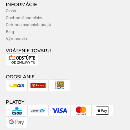
INFORMÁCIE
O nás
Obchodní podmínky
Ochrana osobních údajů
Blog
Výrobcovia
VRÁTENIE TOVARU
Odstúpenie
od
zmluvy
ODOSLANIE
GLS
Packeta
Slovenská
pošta
PLATBY
CSOB
GoPay
Visa
MasterCard
Apple
Pay
Google