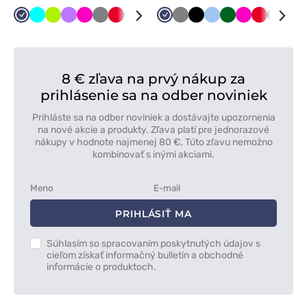
Námornícky
Tyrkysová
Limetková
Fialová
Malinová
Tmavo
Červená
Mátová
Čierna
Karibská
Námornícky
Biela
Tmavo
Čierna
Modrá
Tmavo
Malinová
Červená
Tmavo
Mát
modrá
šedá
modrá
modrá
šedá
zelená
modrá
8 € zľava na prvý nákup za
prihlásenie sa na odber noviniek
Prihláste sa na odber noviniek a dostávajte upozornenia
na nové akcie a produkty. Zľava platí pre jednorazové
nákupy v hodnote najmenej 80 €. Túto zľavu nemožno
kombinovať s inými akciami.
PRIHLÁSIŤ MA
Súhlasím so spracovaním poskytnutých údajov s
cieľom získať informačný bulletin a obchodné
informácie o produktoch.