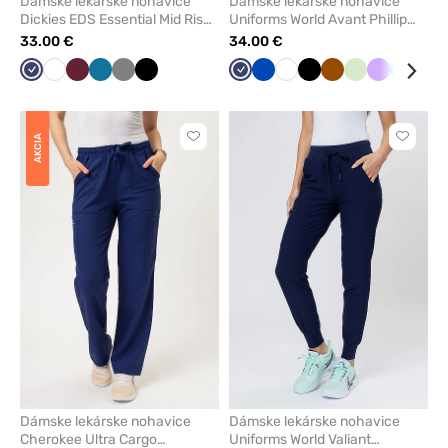
Dámske lekárske nohavice
Dámske lekárske nohavice
Dickies EDS Essential Mid Rise
Uniforms World Avant Phillip
námornícky modré
námornícky modré
33.00 €
34.00 €
Námornícky
Biela
Čerešňová
Karibská
Tmavo
Čierna
Námornícky
Královska
Biela
Čierna
Hned
Pistácia
Levandulo
Modrá
Dyň
modrá
červená
modrá
šedá
modrá
modrá
AKCIA
Kliknite
Kliknite
pre
pre
pridanie
pridani
alebo
alebo
odstránenie
odstrán
z
z
obľúbených
obľúbe
Dámske lekárske nohavice
Dámske lekárske nohavice
Cherokee Ultra Cargo
Uniforms World Valiant