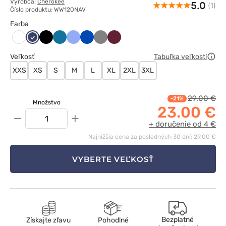
Výrobca:
Cherokee
5.0
(1)
Číslo produktu: WW120NAV
Farba
Ciemny
Czarny
Karaibski
Klasyczny
Królewski
Szary
Wiśniowy
Biały
granat
błękit
błękit
granat
Veľkosť
Tabuľka veľkostí
XXS
XS
S
M
L
XL
2XL
3XL
29.00 €
-21%
Množstvo
23.00 €
−
+
+ doručenie od 4 €
Najnižšia cena za posledných 30 dní: 29.00 €
VYBERTE VEĽKOSŤ
Bezplatné
Získajte zľavu
Pohodlné