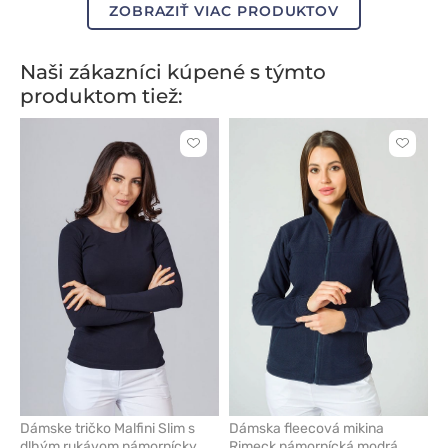
ZOBRAZIŤ VIAC PRODUKTOV
Naši zákazníci kúpené s týmto
produktom tiež:
Kliknite
Kliknite
pre
pre
pridanie
pridani
alebo
alebo
odstránenie
odstrán
z
z
obľúbených
obľúbe
Dámske tričko Malfini Slim s
Dámska fleecová mikina
dlhým rukávom námornícky
Rimeck námornícká modrá