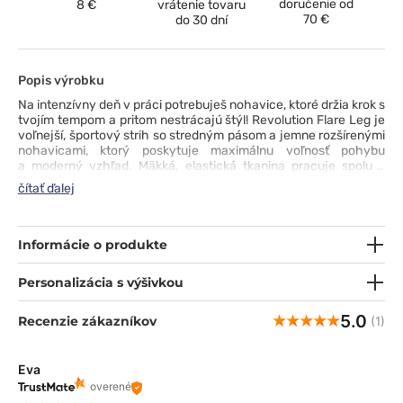
doručenie od
8 €
vrátenie tovaru
70 €
do 30 dní
Popis výrobku
Na intenzívny deň v práci potrebuješ nohavice, ktoré držia krok s
tvojím tempom a pritom nestrácajú štýl! Revolution Flare Leg je
voľnejší, športový strih so stredným pásom a jemne rozšírenými
nohavicami, ktorý poskytuje maximálnu voľnosť pohybu
a moderný vzhľad. Mäkká, elastická tkanina pracuje spolu s
tebou a pevná guma v páse so sťahovacou šnúrkou umožňuje
čítať ďalej
ideálne prispôsobenie postave. Praktické vrecká, vrátane cargo
vrecka a zadného vrecka, pojmú všetko potrebné, čo chceš mať
počas služby poruke. Jemné rozparky v spodnej časti nohavíc
a prepracované detaily, ako pútko na identifikačnú kartu
Informácie o produkte
a dvojité švy, robia z tohto modelu premyslené lekárske
nohavice od prvého až po posledný krok.
Personalizácia s výšivkou
5.0
Recenzie zákazníkov
(1)
Eva
overené