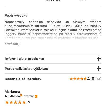
Popis výrobku
Nepozemsky pohodlné nohavice so skvelým strihom
a najmodernejším strihom - je to kúzlo? Kúzlo od značky
Cherokee, ktorá vytvorila kolekciu Originals Ultra, do ktorej patria
joggery, ktoré sú nepostrádateľné pri práci v zdravotníctve ;)
Zamilujete si ich pre super mäkký materiál, z ktorého sú ušité.
Navyše je priedušná, odolná voči vyblednutiu, zrážaniu
čítať ďalej
a pokrčeniu, rýchlo odvádza vlhkosť a technológia PROTX2® ju
(aj vás) chráni pred zápachom. Nohavice majú zúžené
nohavice, ale sú mimoriadne elastické, takže neobmedzujú v
pohybe. Oceníte aj stredný strih a široký, mäkký elastický pás s
Informácie o produkte
možnosťou regulácie a 5 vreciek. Čo viac si želáte? ;)
Personalizácia s výšivkou
4.9
Recenzie zákazníkov
(13)
Marianna
overené
5