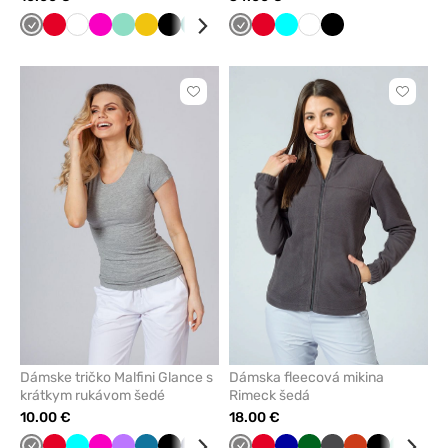
Tmavo
Červená
Biela
Malinová
Mátová
Žltá
Čierna
Zelená
Modrá
Čerešňová
Tmavo
Karibská
Červená
Tmavo
Tyrkysová
Námornícky
Biela
Čierna
šedá
červená
šedá
modrá
modrá
modrá
Kliknite
Kliknite
pre
pre
pridanie
pridani
alebo
alebo
odstránenie
odstrán
z
z
obľúbených
obľúbe
Dámske tričko Malfini Glance s
Dámska fleecová mikina
krátkym rukávom šedé
Rimeck šedá
10.00 €
18.00 €