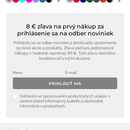
Tmavo
Červená
Tyrkysová
Malinová
Fialová
Karibská
Čierna
Námornícky
Mátová
Limetková
Tmavo
Biela
Červená
Tmavo
Tmavo
Grafitová
Oranžová
Čierna
Mátová
Lim
šedá
modrá
modrá
šedá
modrá
zelená
8 € zľava na prvý nákup za
prihlásenie sa na odber noviniek
Prihláste sa na odber noviniek a dostávajte upozornenia
na nové akcie a produkty. Zľava platí pre jednorazové
nákupy v hodnote najmenej 80 €. Túto zľavu nemožno
kombinovať s inými akciami.
PRIHLÁSIŤ MA
Súhlasím so spracovaním poskytnutých údajov s
cieľom získať informačný bulletin a obchodné
informácie o produktoch.