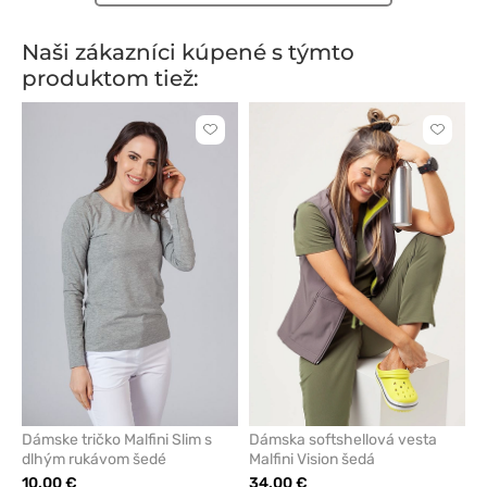
Naši zákazníci kúpené s týmto
produktom tiež:
Kliknite
Kliknite
pre
pre
pridanie
pridani
alebo
alebo
odstránenie
odstrán
z
z
obľúbených
obľúbe
Dámske tričko Malfini Slim s
Dámska softshellová vesta
dlhým rukávom šedé
Malfini Vision šedá
10.00 €
34.00 €