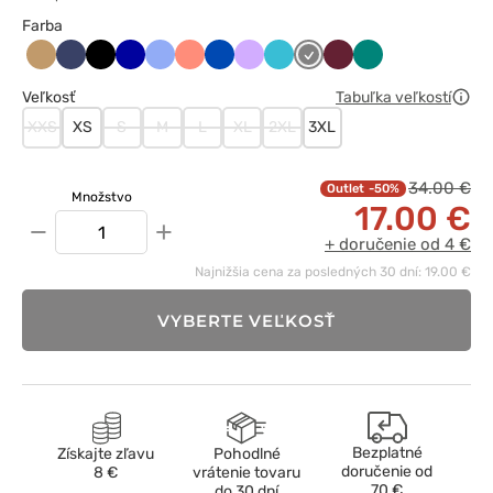
Farba
Beżowy
Ciemny
Czarny
Granatowy
Klasyczny
Koralowy
Królewski
Lawendowy
Morski
Szary
Wiśniowy
Zielony
granat
błękit
granat
błękit
Veľkosť
Tabuľka veľkostí
XXS
XS
S
M
L
XL
2XL
3XL
34.00 €
-50%
Množstvo
17.00 €
−
+
+ doručenie od 4 €
Najnižšia cena za posledných 30 dní: 19.00 €
VYBERTE VEĽKOSŤ
Bezplatné
Získajte zľavu
Pohodlné
doručenie od
8 €
vrátenie tovaru
70 €
do 30 dní