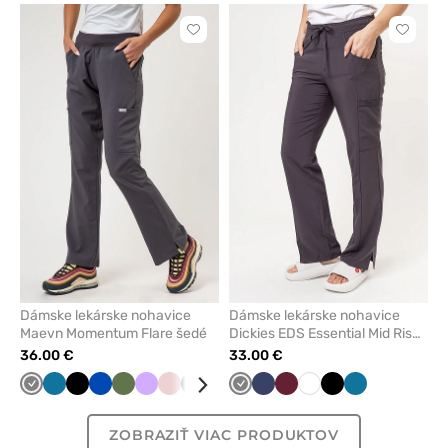
Kliknite
Kliknite
pre
pre
pridanie
pridani
alebo
alebo
odstránenie
odstrán
z
z
obľúbených
obľúbe
Dámske lekárske nohavice
Dámske lekárske nohavice
Maevn Momentum Flare šedé
Dickies EDS Essential Mid Rise
šedé
36.00 €
33.00 €
Tmavo
Karibská
Čierna
Královska
Olivková
Levandulová
Pastelová
Pastelovo
Žltá
Čerešňová
Tmavo
Námornícky
Námornícky
Šedá
Čerešňová
Klasicka
Biela
Biela
Čierna
Karibská
šedá
modrá
modrá
ružová
zelená
červená
šedá
modrá
modrá
červená
modrá
modrá
ZOBRAZIŤ VIAC PRODUKTOV