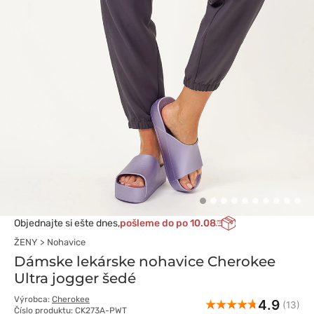
Objednajte si ešte dnes,
pošleme do po 10.08
ŽENY
Nohavice
Dámske lekárske nohavice Cherokee
Ultra jogger šedé
Výrobca:
Cherokee
4.9
(13)
Číslo produktu: CK273A-PWT