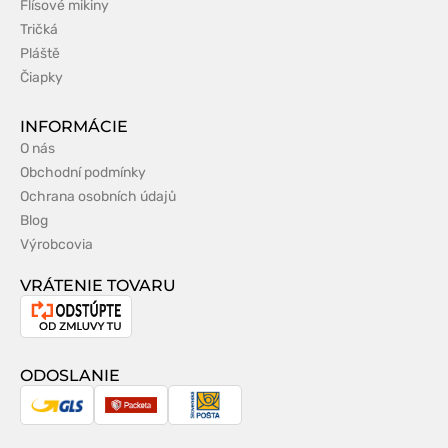
Flísové mikiny
Tričká
Pláště
Čiapky
INFORMÁCIE
O nás
Obchodní podmínky
Ochrana osobních údajů
Blog
Výrobcovia
VRÁTENIE TOVARU
Odstúpenie
od
zmluvy
ODOSLANIE
GLS
Packeta
Slovenská
pošta