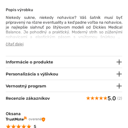
Popis výrobku
Niekedy sukne, niekedy nohavice? Váš šatník musí byť
pripravený na rôzne eventuality a keď padne voľba na nohavice,
je najlepšie siahnuť po štýlovom modeli od Dickies Medical
Balance. Je pohodlný a praktický. Moderný strih so zúženými
nohavicami a elastickým pásom s vnútornou šnúrkou na
dodatočné prispôsobenie - vyzerá skvele. Početné vrecká na
čítať ďalej
drobnosti, s jedným tajným vreckom na zips, spandexová
tkanina s jednoduchou údržbou (pranie na 60 ° C) a elegantné
povrchové úpravy sú niečo, čo určite oceníte po dni plnom
profesionálnych výziev.
Informácie o produkte
Personalizácia s výšivkou
Vernostný program
5.0
Recenzie zákazníkov
(2)
Oksana
overené
5