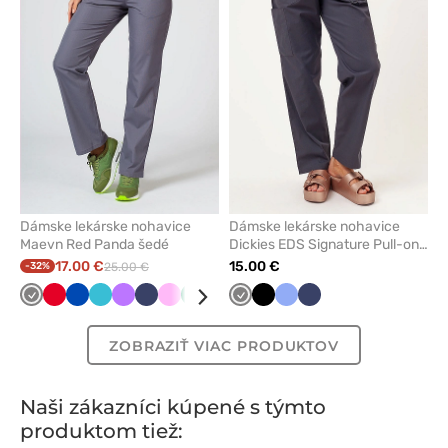
odstránenie
odstrán
z
z
obľúbených
obľúbe
Dámske lekárske nohavice
Dámske lekárske nohavice
Maevn Red Panda šedé
Dickies EDS Signature Pull-on
šedé
17.00 €
15.00 €
-32%
25.00 €
Tmavo
Červená
Královska
Mořska
Fialová
Námornícky
Ružová
Světlo
Světlo
Béžová
Tmavo
Tyrkysová
Čierna
Biela
Klasicka
Čierna
Námornícky
Karibská
Klasicka
Olivková
Zelená
Tma
šedá
modrá
modrá
modrá
zelená
baklažánová
šedá
modrá
modrá
modrá
modrá
mod
ZOBRAZIŤ VIAC PRODUKTOV
Naši zákazníci kúpené s týmto
produktom tiež: