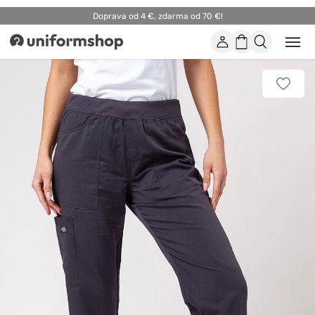
Doprava od 4 €, zdarma od 70 €!
Účet
Nákupný
Otvor
Uniformshop
alebo
košík
zatvo
mobi
Pridať
men
k
obľúb