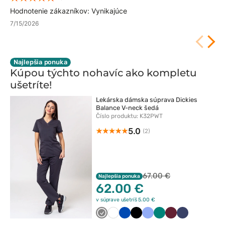
Hodnotenie zákazníkov: Vynikajúce
7/15/2026
Najlepšia ponuka
Kúpou týchto nohavíc ako kompletu
ušetríte!
Lekárska dámska súprava Dickies
Balance V-neck šedá
Číslo produktu: K32PWT
5.0
(2)
67.00 €
Najlepšia ponuka
62.00 €
v súprave ušetríš 5.00 €
Szary
Biały
Królewski
Czarny
Klasyczny
Zielony
Wiśniowy
Ciemny
granat
błękit
granat