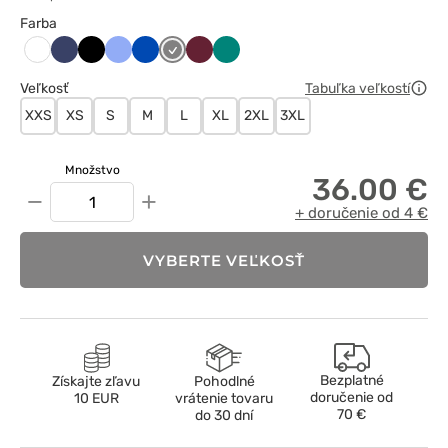
Farba
Ciemny
Czarny
Klasyczny
Królewski
Szary
Wiśniowy
Zielony
Biały
granat
błękit
granat
Veľkosť
Tabuľka veľkostí
XXS
XS
S
M
L
XL
2XL
3XL
Množstvo
36.00 €
−
+
+ doručenie od 4 €
VYBERTE VEĽKOSŤ
Bezplatné
Získajte zľavu
Pohodlné
doručenie od
10 EUR
vrátenie tovaru
70 €
do 30 dní