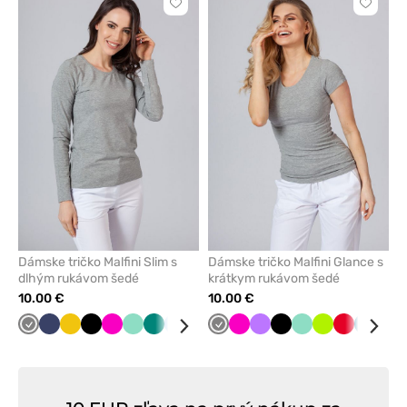
Kliknite
Kliknite
pre
pre
pridanie
pridani
alebo
alebo
odstránenie
odstrán
z
z
obľúbených
obľúbe
Dámske tričko Malfini Slim s
Dámske tričko Malfini Glance s
dlhým rukávom šedé
krátkym rukávom šedé
10.00 €
10.00 €
Tmavo
Námornícky
Žltá
Čierna
Malinová
Mátová
Zelená
Modrá
Čerešňová
Karibská
Tmavo
Červená
Malinová
Tmavo
Fialová
Biela
Čierna
Mátová
Limetková
Červená
Karibsk
Nám
šedá
modrá
červená
modrá
šedá
modrá
modrá
mod