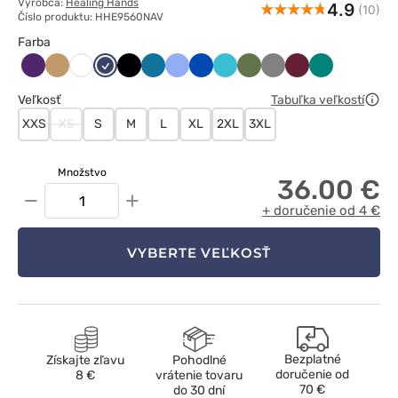
Výrobca:
Healing Hands
4.9
(10)
Číslo produktu: HHE9560NAV
Farba
Bakłażanowy
Beżowy
Ciemny
Czarny
Karaibski
Klasyczny
Królewski
Morski
Oliwkowy
Szary
Wiśniowy
Zielony
Biały
granat
błękit
błękit
granat
błękit
Veľkosť
Tabuľka veľkostí
XXS
XS
S
M
L
XL
2XL
3XL
Množstvo
36.00 €
−
+
+ doručenie od 4 €
VYBERTE VEĽKOSŤ
Bezplatné
Získajte zľavu
Pohodlné
doručenie od
8 €
vrátenie tovaru
70 €
do 30 dní