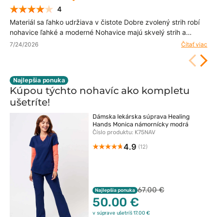
4
Materiál sa ľahko udržiava v čistote Dobre zvolený strih robí
nohavice ľahké a moderné Nohavice majú skvelý strih a
kvalitný materiál
7/24/2026
Čítať viac
Najlepšia ponuka
Kúpou týchto nohavíc ako kompletu
ušetríte!
Dámska lekárska súprava Healing
Hands Monica námornícky modrá
Číslo produktu: K75NAV
4.9
(12)
67.00 €
Najlepšia ponuka
50.00 €
v súprave ušetríš 17.00 €