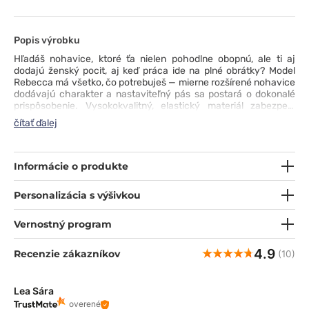
Popis výrobku
Hľadáš nohavice, ktoré ťa nielen pohodlne obopnú, ale ti aj
dodajú ženský pocit, aj keď práca ide na plné obrátky? Model
Rebecca má všetko, čo potrebuješ — mierne rozšírené nohavice
dodávajú charakter a nastaviteľný pás sa postará o dokonalé
prispôsobenie. Vysokokvalitný, elastický materiál zabezpečí
pohodlie a sviežosť aj počas najnáročnejších služieb. Šesť
čítať ďalej
vreciek, vrátane cargo vreciek a priehradiek na drobnosti, ti dá
istotu, že máš všetko potrebné vždy poruke. Rebecca sú
nohavice, ktoré fungujú rovnako spoľahlivo ako ty.
Informácie o produkte
Personalizácia s výšivkou
Vernostný program
4.9
Recenzie zákazníkov
(10)
Lea Sára
overené