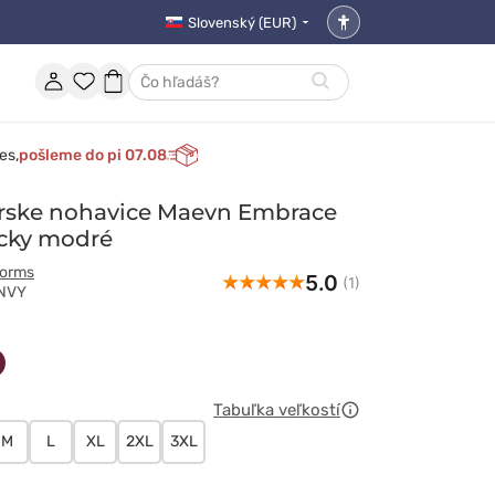
Slovenský (EUR)
Nastavenia
prístupnosti
Účet
Obľúbené
Nákupný
Hľadať
položky
košík
es,
pošleme do pi 07.08
rske nohavice Maevn Embrace
cky modré
forms
5.0
(1)
2NVY
wy
owy
śniowy
Tabuľka veľkostí
M
L
XL
2XL
3XL