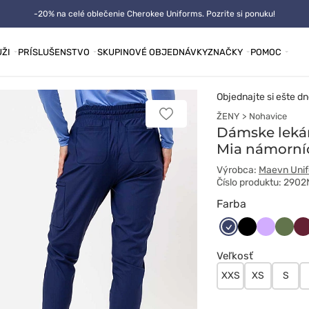
-20% na celé oblečenie Cherokee Uniforms. Pozrite si ponuku!
ŽI
PRÍSLUŠENSTVO
SKUPINOVÉ OBJEDNÁVKY
ZNAČKY
POMOC
Objednajte si ešte dn
ŽENY
Nohavice
Pridať
k
Dámske leká
obľúbeným
Mia námorní
Výrobca:
Maevn Uni
Číslo produktu: 290
Farba
Ciemny
Czarny
Lawendo
Oliwk
Wi
granat
Veľkosť
XXS
XS
S