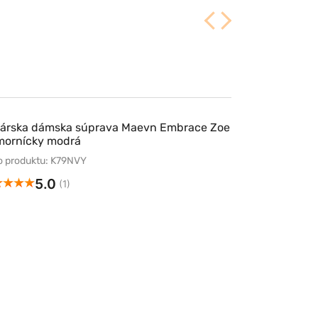
árska dámska súprava Maevn Embrace Zoe
mornícky modrá
lo produktu: K79NVY
5.0
(1)