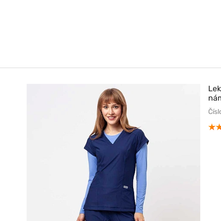
Lek
ná
Čís