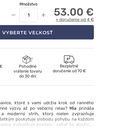
Množstvo
53.00 €
−
+
+ doručenie od 4 €
VYBERTE VEĽKOSŤ
Bezplatné
 €
Pohodlné
doručenie od
70 €
vrátenie tovaru
do 30 dní
avice, ktoré s vami udržia krok od ranného
nné výzvy až po večerný relax?
Mia
prináša
 a moderný strih, ktorý nielen zvýrazňuje
ovšetkým poskytuje slobodu pohybu na každom
vica zvýrazňuje postavu, zatiaľ čo elastický