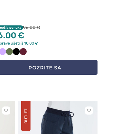
96.00 €
lepšia ponuka
6.00 €
prave ušetríš 10.00 €
emny
Lawendowy
Oliwkowy
Czarny
Wiśniowy
anat
POZRITE SA
OUTLET
Kliknite
Kliknite
pre
pre
pridanie
pridanie
alebo
alebo
odstránenie
odstránenie