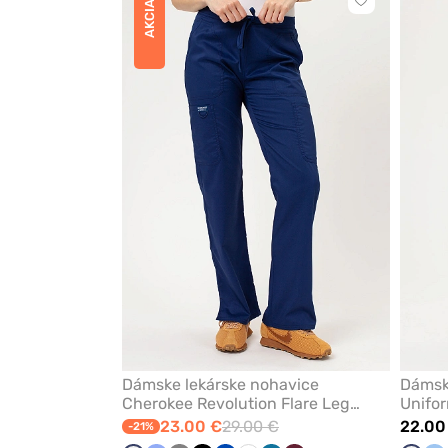
Kliknite
AKCIA
pre
pridanie
alebo
odstránenie
z
obľúbených
Dámske lekárske nohavice
Dámsk
Cherokee Revolution Flare Leg
Unifor
námornícky modré
námor
23.00 €
29.00 €
22.00
-21%