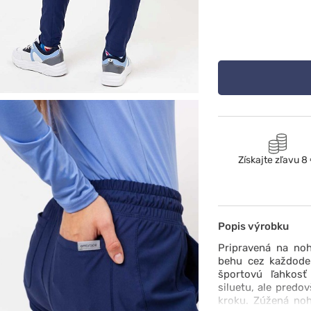
Získajte zľavu 8
Popis výrobku
Pripravená na noh
behu cez každode
športovú ľahkosť
siluetu, ale pred
kroku. Zúžená noha