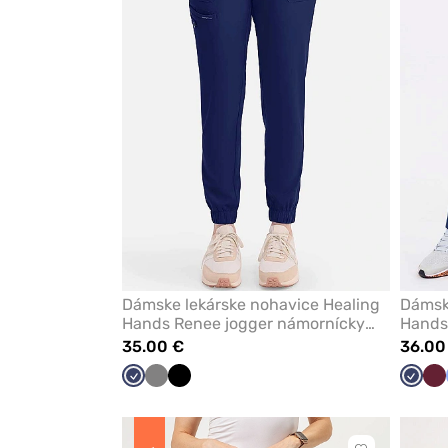
z
obľúbených
Dámske lekárske nohavice Healing
Dámske
Hands Renee jogger námornícky
Hands
modré
modré
35.00 €
36.00
Námornícky
Tmavo
Čierna
Námor
Če
modrá
šedá
modr
če