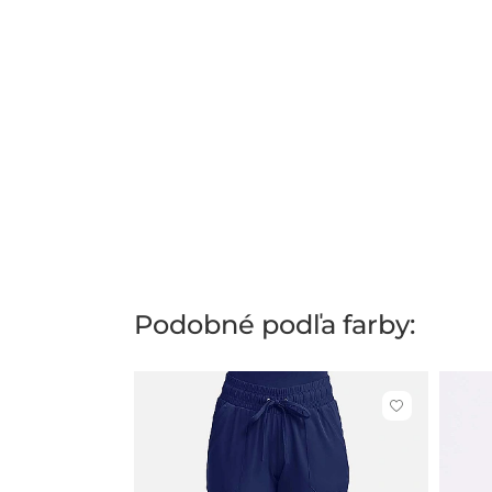
Podobné podľa farby:
Kliknite
pre
pridanie
alebo
odstránenie