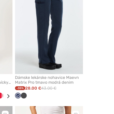
z
z
obľúbených
obľúbených
Dámske lekárske nohavice Maevn
nícky
Matrix Pro tmavo modrá denim
28.00 €
43.00 €
-35%
ulová
ová
Červená
Olivková
Čierna
Královska
Námornícky
Zelená
Grafitová
Fialová
Klasicka
Čerešňová
Béžová
Mořska
modrá
modrá
modrá
červená
modrá