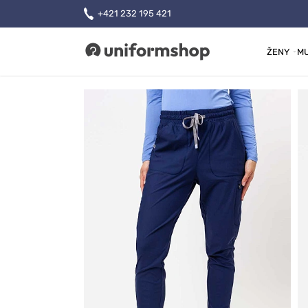
+421 232 195 421
ŽENY
MU
Uniformshop