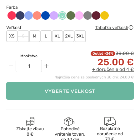
Farba
Arbuzowy
Ciemny
Klasyczny
Koralowy
Królewski
Lawendowy
Miętowy
Oliwkowy
Różowy
Szary
Wiśniowy
Żółty
granat
błękit
granat
Veľkosť
Tabuľka veľkostí
XS
S
M
L
XL
2XL
3XL
38.00 €
-34%
Množstvo
25.00 €
−
+
+ doručenie od 4 €
Najnižšia cena za posledných 30 dní: 24.00 €
VYBERTE VEĽKOSŤ
Bezplatné
Získajte zľavu
Pohodlné
doručenie od
8 €
vrátenie tovaru
70 €
do 30 dní