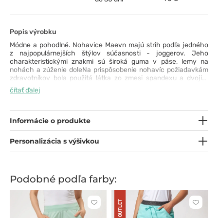
Popis výrobku
Módne a pohodlné. Nohavice Maevn majú strih podľa jedného
z najpopulárnejších štýlov súčasnosti - joggerov. Jeho
charakteristickými znakmi sú široká guma v páse, lemy na
nohách a zúženie doleNa prispôsobenie nohavíc požiadavkám
zdravotníkov bola použitá látka zo zmesi spandexu a dvojité
prešívanie a bolo pridaných niekoľko funkčných vreciek. Tento
čítať ďalej
model nohavíc dokazuje, že pohodlie a praktickosť môžu ísť ruka
v ruke s módou.
Informácie o produkte
Personalizácia s výšivkou
Podobné podľa farby:
OUTLET
Kliknite
Kliknite
pre
pre