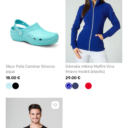
odstránenie
odstrán
z
z
obľúbených
obľúbe
Obuv Feliz Caminar Sirocos
Dámska mikina Malfini Viva
aqua
tmavo modrá (elastic)
18.00 €
29.00 €
Aqua
Čierna
Tmavo
Námornícky
Biela
Červená
modrá
modrá
Kliknite
pre
pridanie
alebo
odstránenie