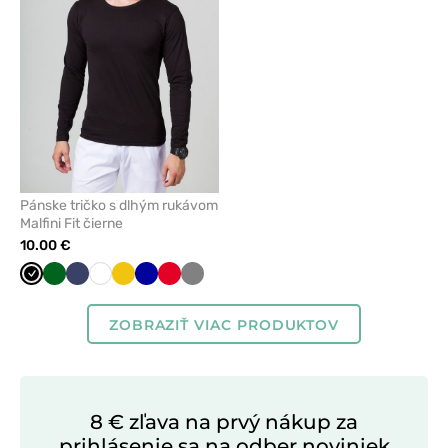
z
obľúbených
Pánske tričko s dlhým rukávom
Malfini Fit čierne
10.00 €
Čierna
Tmavo
Námornícky
Biela
Žltá
Tmavo
Červená
Tmavo
zelená
modrá
modrá
šedá
ZOBRAZIŤ VIAC PRODUKTOV
8 € zľava na prvý nákup za
prihlásenie sa na odber noviniek