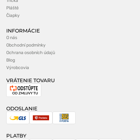
Tričká
Pláště
Čiapky
INFORMÁCIE
O nás
Obchodní podmínky
Ochrana osobních údajů
Blog
Výrobcovia
VRÁTENIE TOVARU
Odstúpenie
od
zmluvy
ODOSLANIE
GLS
Packeta
Slovenská
pošta
PLATBY