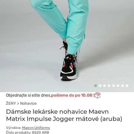
Objednajte si ešte dnes,
pošleme do po 10.08
ŽENY
Nohavice
Dámske lekárske nohavice Maevn
Matrix Impulse Jogger mátové (aruba)
Výrobca:
Maevn Uniforms
Číslo produktu: 8520 ARB