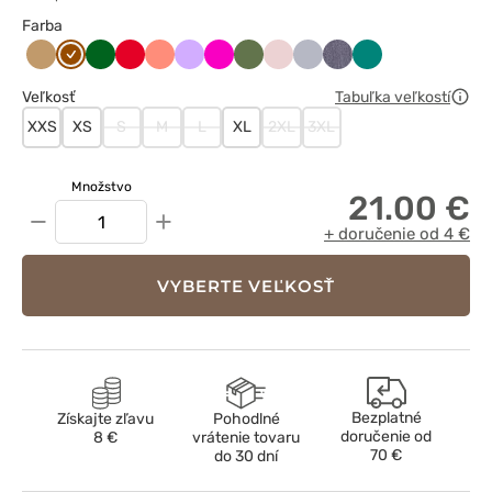
Farba
Beżowy
Brązowy
Butelkowa
Czerwony
Koralowy
Lawendowy
Malinowy
Oliwkowy
Pastelowy
Popielaty
Szary
Zielony
zieleń
róż
melanż
Veľkosť
Tabuľka veľkostí
XXS
XS
S
M
L
XL
2XL
3XL
Množstvo
21.00 €
−
+
+ doručenie od 4 €
VYBERTE VEĽKOSŤ
Bezplatné
Získajte zľavu
Pohodlné
doručenie od
8 €
vrátenie tovaru
70 €
do 30 dní