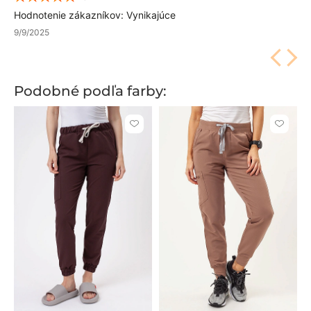
Hodnotenie zákazníkov: Vynikajúce
9/9/2025
Podobné podľa farby:
Kliknite
Kliknite
pre
pre
pridanie
pridani
alebo
alebo
odstránenie
odstrán
z
z
obľúbených
obľúbe