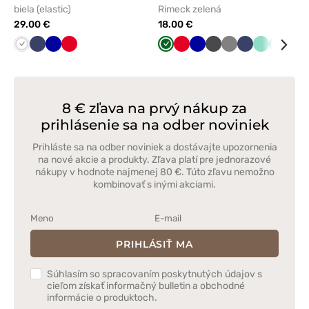
biela (elastic)
Rimeck zelená
29.00 €
18.00 €
Biela
Námornícky
Tmavo
Červená
Tmavo
Červená
Tmavo
Grafitová
Tmavo
Námornícky
Mátová
Lazuro
Čie
modrá
modrá
zelená
modrá
šedá
modrá
8 € zľava na prvý nákup za
prihlásenie sa na odber noviniek
Prihláste sa na odber noviniek a dostávajte upozornenia
na nové akcie a produkty. Zľava platí pre jednorazové
nákupy v hodnote najmenej 80 €. Túto zľavu nemožno
kombinovať s inými akciami.
PRIHLÁSIŤ MA
Súhlasím so spracovaním poskytnutých údajov s
cieľom získať informačný bulletin a obchodné
informácie o produktoch.