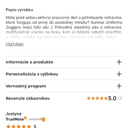
Popis výrobku
Máte pred sebou aktívny pracovný deň a potrebujete nohavice,
ktoré fungujú od prvej do poslednej minúty? Sunrise Uniforms
Joggers majú túto silu ;) Pohodlný elastický pás a nohavice,
multifunkčné vrecko na boku, kam si môžete odložiť smartfón,
a ďalšie vrecká na príslušenstvo zaručujú pohodlie, zatiaľ čo
materiál na telo s pridaným elastanom a strih obopínajúci
čítať ďalej
postavu sú stelesnením elegancie.
Informácie o produkte
Personalizácia s výšivkou
Vernostný program
5.0
Recenzie zákazníkov
(1)
Justyna
overené
5