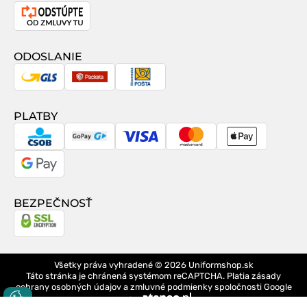
Odstúpenie
od
zmluvy
ODOSLANIE
GLS
Packeta
Slovenská
pošta
PLATBY
CSOB
GoPay
Visa
MasterCard
Apple
Pay
Google
Pay
BEZPEČNOSŤ
Všetky práva vyhradené © 2026
Uniformshop.sk
Táto stránka je chránená systémom reCAPTCHA. Platia
zásady
ochrany osobných údajov
a
zmluvné podmienky
spoločnosti Google
design
Logo