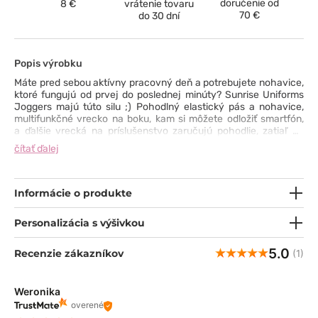
doručenie od
8 €
vrátenie tovaru
70 €
do 30 dní
Popis výrobku
Máte pred sebou aktívny pracovný deň a potrebujete nohavice,
ktoré fungujú od prvej do poslednej minúty? Sunrise Uniforms
Joggers majú túto silu ;) Pohodlný elastický pás a nohavice,
multifunkčné vrecko na boku, kam si môžete odložiť smartfón,
a ďalšie vrecká na príslušenstvo zaručujú pohodlie, zatiaľ čo
materiál na telo s pridaným elastanom a strih obopínajúci
čítať ďalej
postavu sú stelesnením elegancie.
Informácie o produkte
Personalizácia s výšivkou
5.0
Recenzie zákazníkov
(1)
Weronika
overené