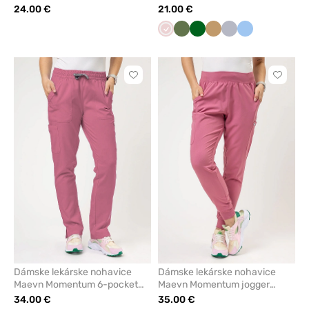
jogger pastelově ružové
jogger pastelovo ružové
24.00 €
21.00 €
Pastelová
Olivková
Tmavo
Béžová
Šedá
Modrá
ružová
zelená
Kliknite
Kliknite
pre
pre
pridanie
pridani
alebo
alebo
odstránenie
odstrán
z
z
obľúbených
obľúbe
Dámske lekárske nohavice
Dámske lekárske nohavice
Maevn Momentum 6-pocket
Maevn Momentum jogger
pastelovo ružové
pastelovo ružové
34.00 €
35.00 €