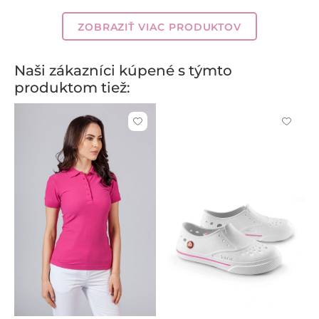
ružová
modrá
ZOBRAZIŤ VIAC PRODUKTOV
Naši zákazníci kúpené s týmto
produktom tiež:
Kliknite
Kliknite
pre
pre
pridanie
pridani
alebo
alebo
odstránenie
odstrán
z
z
obľúbených
obľúbe