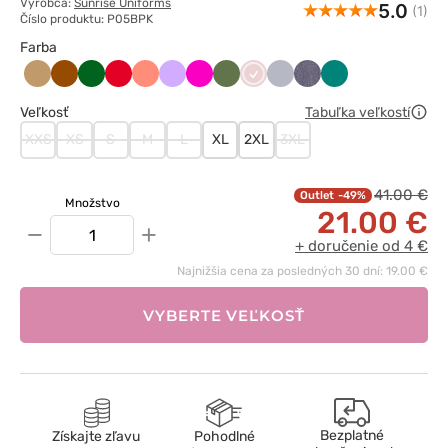
Výrobca:
Sunrise Uniforms
5.0
(1)
Číslo produktu: P05BPK
Farba
Beżowy
Brązowy
Butelkowa
Czerwony
Koralowy
Lawendowy
Malinowy
Oliwkowy
Pastelowy
Popielaty
Szary
Zielony
zieleń
róż
melanż
Veľkosť
Tabuľka veľkostí
XXS
XS
S
M
L
XL
2XL
3XL
41.00 €
-49%
Množstvo
21.00 €
−
+
+ doručenie od 4 €
Najnižšia cena za posledných 30 dní: 19.00 €
VYBERTE VEĽKOSŤ
Bezplatné
Získajte zľavu
Pohodlné