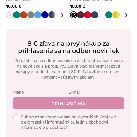
18.00 €
10.00 €
Biela
Zelená
Oranžová
Tmavo
Lazurová
Tmavo
Námornícky
Limetková
Čierna
Tmavo
Čierna
Mátová
Čerešňová
Červená
Červená
Grafitová
Námornícky
Biela
Zelená
Žltá
Tmavo
Tm
šedá
modrá
modrá
zelená
červená
modrá
modrá
šed
8 € zľava na prvý nákup za
prihlásenie sa na odber noviniek
Prihláste sa na odber noviniek a dostávajte upozornenia
na nové akcie a produkty. Zľava platí pre jednorazové
nákupy v hodnote najmenej 80 €. Túto zľavu nemožno
kombinovať s inými akciami.
PRIHLÁSIŤ MA
Súhlasím so spracovaním poskytnutých údajov s
cieľom získať informačný bulletin a obchodné
informácie o produktoch.