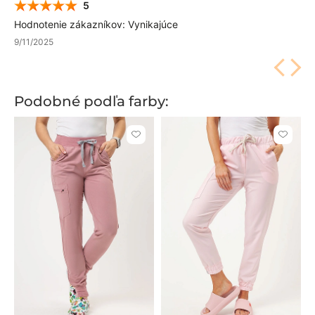
5
Hodnotenie zákazníkov: Vynikajúce
9/11/2025
Podobné podľa farby:
Kliknite
Kliknite
pre
pre
pridanie
pridani
alebo
alebo
odstránenie
odstrán
z
z
obľúbených
obľúbe