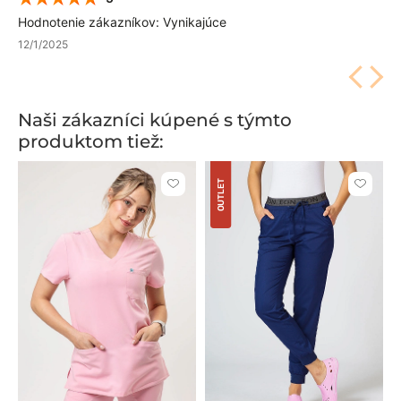
Hodnotenie zákazníkov: Vynikajúce
12/1/2025
Naši zákazníci kúpené s týmto
produktom tiež:
OUTLET
Kliknite
Kliknite
pre
pre
pridanie
pridani
alebo
alebo
odstránenie
odstrán
z
z
obľúbených
obľúbe