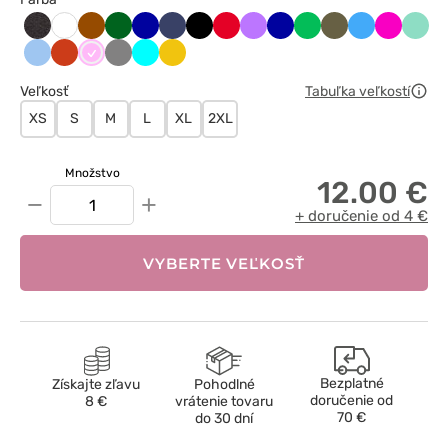
Antracytowy
Brązowy
Butelkowa
Chabrowy
Ciemny
Czarny
Czerwony
Fioletowy
Granatowy
Jabłkowa
Khaki
Lazurowy
Malinow
Mięt
Biały
melanż
zieleń
granat
zieleń
Niebieski
Pomarańczowy
Różowy
Szary
Turkus
Żółty
Veľkosť
Tabuľka veľkostí
XS
S
M
L
XL
2XL
Množstvo
12.00 €
−
+
+ doručenie od 4 €
VYBERTE VEĽKOSŤ
Bezplatné
Získajte zľavu
Pohodlné
doručenie od
8 €
vrátenie tovaru
70 €
do 30 dní