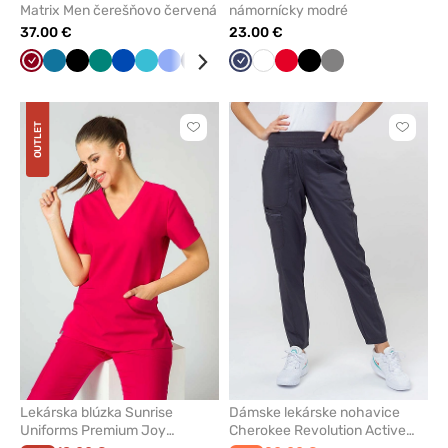
Matrix Men čerešňovo červená
námornícky modré
37.00 €
23.00 €
Světlo
Karibská
Čierna
Zelená
Královska
Mořska
Klasicka
Námornícky
Tmavo
Olivková
Námornícky
Biela
Červená
Čierna
Tmavo
baklažánová
modrá
modrá
modrá
modrá
modrá
šedá
modrá
šedá
OUTLET
Kliknite
Kliknite
pre
pre
pridanie
pridani
alebo
alebo
odstránenie
odstrán
z
z
obľúbených
obľúbe
Lekárska blúzka Sunrise
Dámske lekárske nohavice
Uniforms Premium Joy
Cherokee Revolution Active