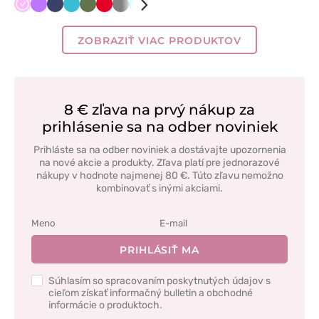
Ružová
Fialová
Námornícky
Mořska
Olivková
Červená
Tmavo
Tyrkysová
Čerešňová
Karibská
Šedá
Béžová
Biela
Čierna
Klasicka
Královska
modrá
modrá
šedá
červená
modrá
modrá
modrá
ZOBRAZIŤ VIAC PRODUKTOV
8 € zľava na prvý nákup za
prihlásenie sa na odber noviniek
Prihláste sa na odber noviniek a dostávajte upozornenia
na nové akcie a produkty. Zľava platí pre jednorazové
nákupy v hodnote najmenej 80 €. Túto zľavu nemožno
kombinovať s inými akciami.
PRIHLÁSIŤ MA
Súhlasím so spracovaním poskytnutých údajov s
cieľom získať informačný bulletin a obchodné
informácie o produktoch.