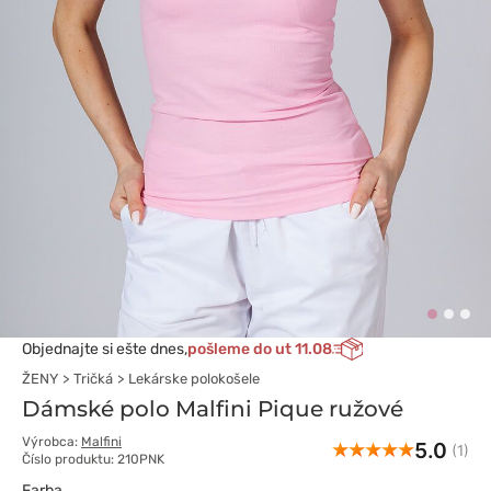
Objednajte si ešte dnes,
pošleme do ut 11.08
ŽENY
Tričká
Lekárske polokošele
Dámské polo Malfini Pique ružové
Výrobca:
Malfini
5.0
(1)
Číslo produktu: 210PNK
Farba