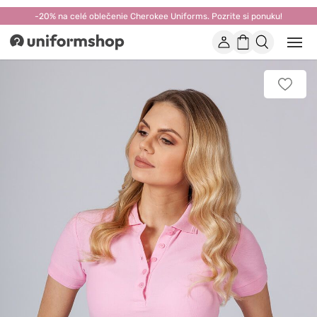
-20% na celé oblečenie Cherokee Uniforms. Pozrite si ponuku!
Účet
Nákupný
Otvor
Uniformshop
alebo
košík
zatvo
mobi
Pridať
men
k
obľúb