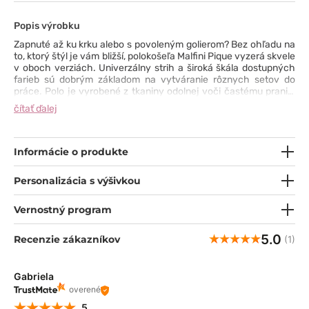
Popis výrobku
Zapnuté až ku krku alebo s povoleným golierom? Bez ohľadu na
to, ktorý štýl je vám bližší, polokošeľa Malfini Pique vyzerá skvele
v oboch verziách. Univerzálny strih a široká škála dostupných
farieb sú dobrým základom na vytváranie rôznych setov do
práce. Polo je vyrobené z tkaniny odolnej voči častému praniu,
prevažne bavlny, s gramážou 200g/m². Má vkusný rebrovaný
čítať ďalej
golier, úzku légu na päť gombíkov a vystužené ramenné švy,
vďaka ktorým sa tejto košeli nezaprie kúzlo. Jediná dilema, ktorá
vám dáva, je - zapnúť posledný gombík alebo nie? ;)
Informácie o produkte
Personalizácia s výšivkou
Vernostný program
5.0
Recenzie zákazníkov
(1)
Gabriela
overené
5