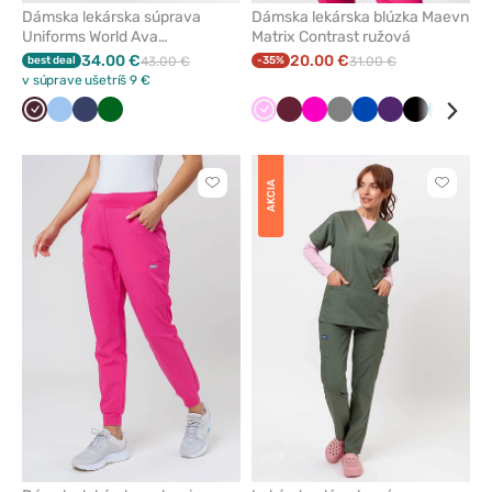
Dámska lekárska súprava
Dámska lekárska blúzka Maevn
Uniforms World Ava
Matrix Contrast ružová
burgundová
34.00 €
20.00 €
best deal
43.00 €
-35%
31.00 €
v súprave ušetríš 9 €
Burgundová
Modrá
Námornícky
Tmavo
Ružová
Čerešňová
Malinová
Tmavo
Královska
Baklažán
Čierna
Mořska
Dyň
modrá
zelená
červená
šedá
modrá
modrá
AKCIA
Kliknite
Kliknite
pre
pre
pridanie
pridani
alebo
alebo
odstránenie
odstrán
z
z
obľúbených
obľúbe