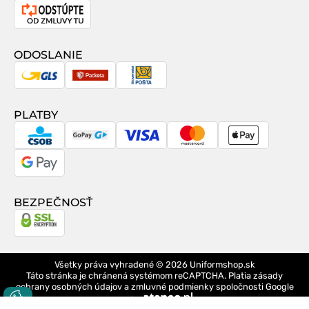
Odstúpenie
od
zmluvy
ODOSLANIE
GLS
Packeta
Slovenská
pošta
PLATBY
CSOB
GoPay
Visa
MasterCard
Apple
Pay
Google
Pay
BEZPEČNOSŤ
Všetky práva vyhradené © 2026
Uniformshop.sk
Táto stránka je chránená systémom reCAPTCHA. Platia
zásady
ochrany osobných údajov
a
zmluvné podmienky
spoločnosti Google
design
Logo