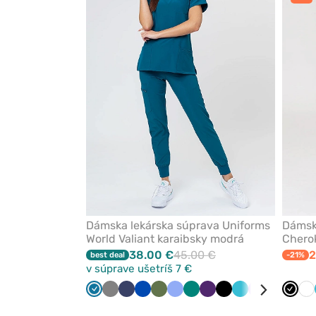
odstránenie
z
obľúbených
Dámska lekárska súprava Uniforms
Dámsk
World Valiant karaibsky modrá
Cherok
čierna
38.00 €
45.00 €
2
best deal
-21%
v súprave ušetríš 7 €
Karibská
Tmavo
Námornícky
Královska
Olivková
Klasicka
Zelená
Baklažán
Čierna
Mořska
Levandulová
Burgundo
Malin
Čiern
Bi
modrá
šedá
modrá
modrá
modrá
modrá