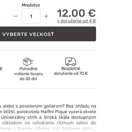
Množstvo
12.00 €
−
+
+ doručenie od 4 €
VYBERTE VEĽKOSŤ
Bezplatné
 €
Pohodlné
doručenie od
70 €
vrátenie tovaru
do 30 dní
u alebo s povoleným golierom? Bez ohľadu na
ám bližší, polokošeľa Malfini Pique vyzerá skvele
 Univerzálny strih a široká škála dostupných
 základom na vytváranie rôznych setov do
obené z tkaniny odolnej voči častému praniu,