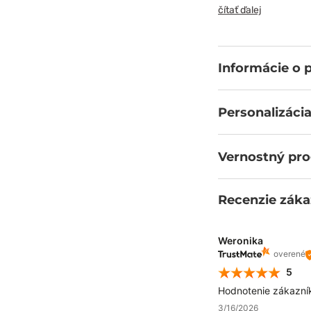
prevažne bavlny,
čítať ďalej
golier, úzku lég
vďaka ktorým sa te
vám dáva, je - zap
Informácie o 
Personalizácia
Vernostný pr
Recenzie záka
Weronika
overené
5
Hodnotenie zákazní
3/16/2026