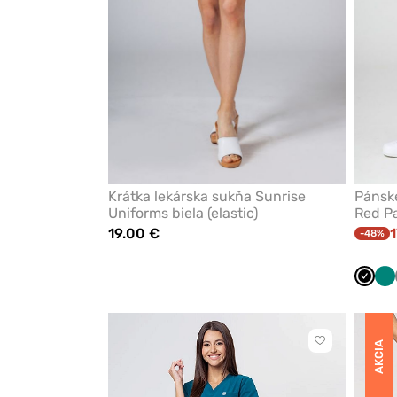
Krátka lekárska sukňa Sunrise
Pánsk
Uniforms biela (elastic)
Red Pa
19.00 €
1
-48%
Čiern
Ze
Kliknite
AKCIA
pre
pridanie
alebo