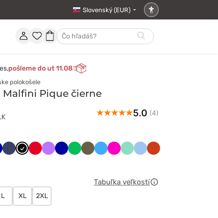
Slovenský (EUR)
Nastavenia
prístupnosti
Účet
Obľúbené
Nákupný
Hľadať
položky
košík
es,
pošleme do ut 11.08
ske polokošele
Malfini Pique čierne
5.0
(4)
LK
kowa
habrowy
Ciemny
Czarny
Czerwony
Fioletowy
Granatowy
Jabłkowa
Khaki
Lazurowy
Malinowy
Miętowy
Niebieski
Pomarańczowy
granat
zieleń
Tabuľka veľkostí
L
XL
2XL