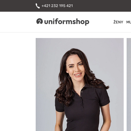
+421 232 195 421
ŽENY
MU
Uniformshop