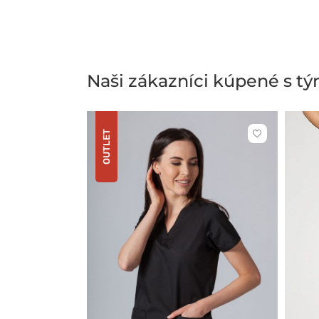
Naši zákazníci kúpené s t
OUTLET
Kliknite
pre
pridanie
alebo
odstránenie
z
obľúbených