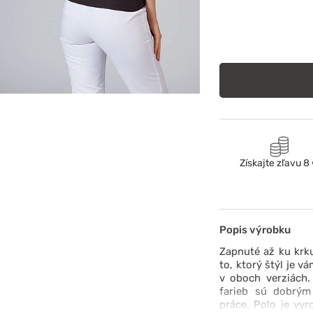
Získajte zľavu 8
Popis výrobku
Zapnuté až ku krk
to, ktorý štýl je v
v oboch verziách.
farieb sú dobrým
práce. Polo je vyr