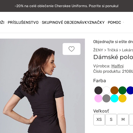
-20% na celé oblečenie Cherokee Uniforms. Pozrite si ponuku!
ŽI
PRÍSLUŠENSTVO
SKUPINOVÉ OBJEDNÁVKY
ZNAČKY
POMOC
Objednajte si ešte dn
ŽENY
Tričká
Lekár
Pridať
k
Dámské polo 
obľúbeným
Výrobca:
Malfini
Číslo produktu: 210B
Farba
Antracytowy
Brązowy
Butel
C
Biały
melanż
zieleń
Różowy
Szary
Turkus
Żółty
Veľkosť
XS
S
M