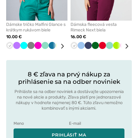
Dámske tričko Malfini Glance s
Dámska fleecová vesta
krátkym rukávom biele
Rimeck Next biela
10.00 €
16.00 €
Biela
Fialová
Tyrkysová
Tmavo
Malinová
Mátová
Karibská
Limetková
Čierna
Námornícky
Biela
Červená
Modrá
Námornícky
Tmavo
Červená
Mátová
Limetková
Malinov
Tm
šedá
modrá
modrá
modrá
zelená
mod
8 € zľava na prvý nákup za
prihlásenie sa na odber noviniek
Prihláste sa na odber noviniek a dostávajte upozornenia
na nové akcie a produkty. Zľava platí pre jednorazové
nákupy v hodnote najmenej 80 €. Túto zľavu nemožno
kombinovať s inými akciami.
PRIHLÁSIŤ MA