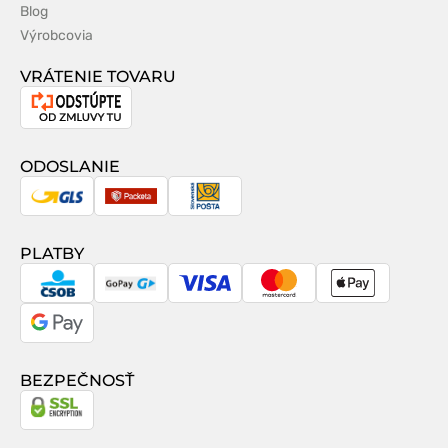
Blog
Výrobcovia
VRÁTENIE TOVARU
Odstúpenie
od
zmluvy
ODOSLANIE
GLS
Packeta
Slovenská
pošta
PLATBY
CSOB
GoPay
Visa
MasterCard
Apple
Pay
Google
Pay
BEZPEČNOSŤ