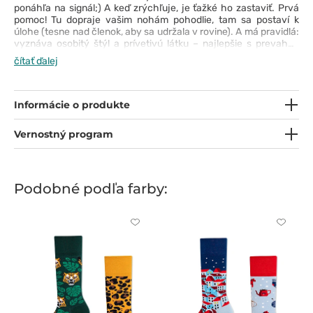
ponáhľa na signál;) A keď zrýchľuje, je ťažké ho zastaviť.
Prvá
pomoc!
Tu dopraje vašim nohám pohodlie, tam sa postaví k
úlohe (tesne nad členok, aby sa udržala v rovine).
A má pravidlá:
vyznáva osobitý štýl a prívetivú látku – najlepšie s prevahou
génov bavlny – ktorá je odolná, priedušná a príjemná na
čítať ďalej
nosenie.
Medzi jej ďalšie prednosti patrí otvorenosť farbám,
hravý design a aktívny životný štýl.
Informácie o produkte
Vernostný program
Podobné podľa farby:
Kliknite
Kliknite
pre
pre
pridanie
pridani
alebo
alebo
odstránenie
odstrán
z
z
obľúbených
obľúbe