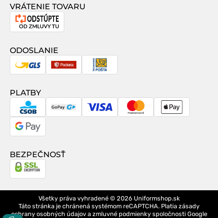
VRÁTENIE TOVARU
Odstúpenie
od
zmluvy
ODOSLANIE
GLS
Packeta
Slovenská
pošta
PLATBY
CSOB
GoPay
Visa
MasterCard
Apple
Pay
Google
Pay
BEZPEČNOSŤ
Všetky práva vyhradené © 2026
Uniformshop.sk
Táto stránka je chránená systémom reCAPTCHA. Platia
zásady
ochrany osobných údajov
a
zmluvné podmienky
spoločnosti Google