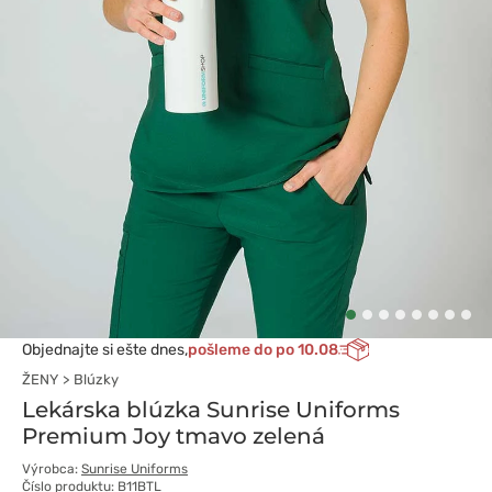
Objednajte si ešte dnes,
pošleme do po 10.08
ŽENY
Blúzky
Lekárska blúzka Sunrise Uniforms
Premium Joy tmavo zelená
Výrobca:
Sunrise Uniforms
Číslo produktu: B11BTL