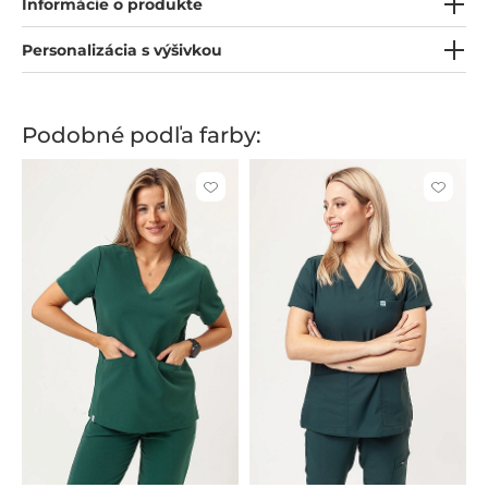
Informácie o produkte
Personalizácia s výšivkou
Podobné podľa farby:
Kliknite
Kliknite
pre
pre
pridanie
pridani
alebo
alebo
odstránenie
odstrán
z
z
obľúbených
obľúbe