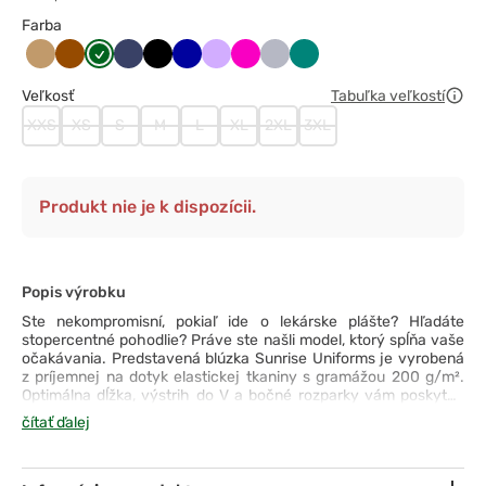
Farba
Beżowy
Brązowy
Butelkowa
Ciemny
Czarny
Granatowy
Lawendowy
Malinowy
Popielaty
Zielony
zieleń
granat
Veľkosť
Tabuľka veľkostí
XXS
XS
S
M
L
XL
2XL
3XL
Produkt nie je k dispozícii.
Popis výrobku
Ste nekompromisní, pokiaľ ide o lekárske plášte? Hľadáte
stopercentné pohodlie? Práve ste našli model, ktorý spĺňa vaše
očakávania. Predstavená blúzka Sunrise Uniforms je vyrobená
z príjemnej na dotyk elastickej tkaniny s gramážou 200 g/m².
Optimálna dĺžka, výstrih do V a bočné rozparky vám poskytnú
voľnosť pohybu, zatiaľ čo rozparky na chrbte jemne zvýraznia
čítať ďalej
vaše krivky. Dve nenápadné predné vrecká na drobnosti
a klasický strih zvyšujú jej príťažlivosť. Určite ho objavíte pri
vytváraní profesionálnych stylingov.