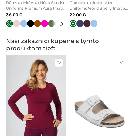
Dámska lekárska blúza Sunrise
Dámska lekárska blúza
Uniforms Premium Aura tmavo
Uniforms World Shelly tmavo
zelená
zelená
36.00 €
22.00 €
Tmavo
Pastelová
Modrá
Čierna
Hned
Malinová
Olivková
Levandulová
Aqua
Béžová
Tmavo
Čerešňová
Námornícky
Oranžová
Burgundová
Ružová
Modrá
Koralová
Limetková
Slivková
Pastelo
Nám
zelená
ružová
zelená
červená
modrá
zelená
mod
Naši zákazníci kúpené s týmto
produktom tiež:
Kliknite
Kliknite
pre
pre
pridanie
pridani
alebo
alebo
odstránenie
odstrán
z
z
obľúbených
obľúbe