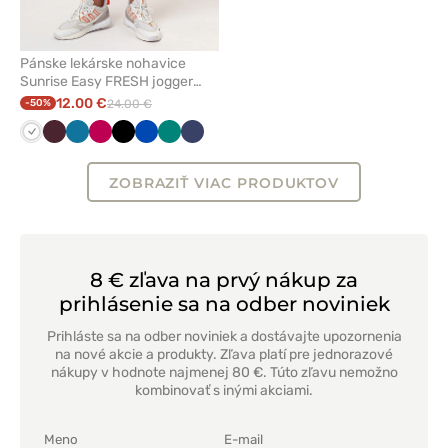
Pánske lekárske nohavice
Sunrise Easy FRESH jogger
biele
12.00 €
-50%
24.00 €
Biela
Burgundová
Karibská
Slivková
Čierna
Královska
Zelená
Námornícky
modrá
modrá
modrá
ZOBRAZIŤ VIAC PRODUKTOV
8 € zľava na prvý nákup za
prihlásenie sa na odber noviniek
Prihláste sa na odber noviniek a dostávajte upozornenia
na nové akcie a produkty. Zľava platí pre jednorazové
nákupy v hodnote najmenej 80 €. Túto zľavu nemožno
kombinovať s inými akciami.