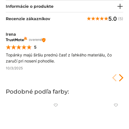
je krásne navrhnutá, ľahká a pevná zdravotná obuv, v ktorej
bude váš zamestnanec vyzerať úplne skvele.
Informácie o produkte
5.0
Recenzie zákazníkov
(5)
Irena
overené
5
Topánky majú širšiu prednú časť z ľahkého materiálu, čo
zaručí pri nosení pohodlie.
10/3/2025
Podobné podľa farby:
Kliknite
Kliknite
pre
pre
pridanie
pridani
alebo
alebo
odstránenie
odstrán
z
z