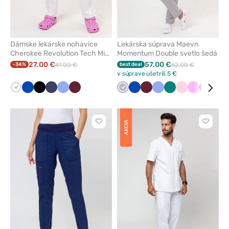
Dámske lekárske nohavice
Lekárska súprava Maevn
Cherokee Revolution Tech Mid
Momentum Double svetlo šedá
Rise biele
27.00 €
57.00 €
-34%
41.00 €
best deal
62.00 €
v súprave ušetríš 5 €
Biela
Královska
Čierna
Námornícky
Klasicka
Čerešňová
Šedá
Královska
Čerešňová
Klasicka
Zelená
Svetlo
Ružová
Čierna
Čer
modrá
modrá
modrá
červená
modrá
červená
modrá
ružová
AKCIA
Kliknite
Kliknite
pre
pre
pridanie
pridani
alebo
alebo
odstránenie
odstrán
z
z
obľúbených
obľúbe