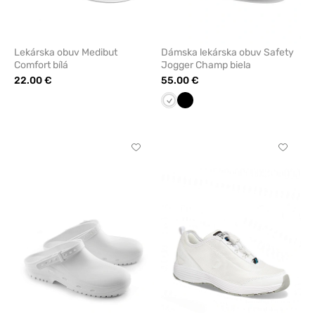
Lekárska obuv Medibut
Dámska lekárska obuv Safety
Comfort bílá
Jogger Champ biela
22.00 €
55.00 €
Biela
Čierna
Kliknite
Kliknite
pre
pre
pridanie
pridani
alebo
alebo
odstránenie
odstrán
z
z
obľúbených
obľúbe