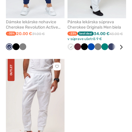
Dámske lekárske nohavice
Pánska lekárska súprava
Cherokee Revolution Active
Cherokee Originals Men biela
Jogger námornícky modré
20.00 €
34.00 €
-35%
31.00 €
-23%
best deal
43.00 €
v súprave ušetríš 9 €
Námornícky
Čierna
Tmavo
Biela
Čerešňová
Čierna
Královska
Tmavo
Zelená
Námorníck
Klasick
Šed
modrá
šedá
červená
modrá
šedá
modrá
modrá
OUTLET
Kliknite
pre
pridanie
alebo
odstránenie
z
obľúbených