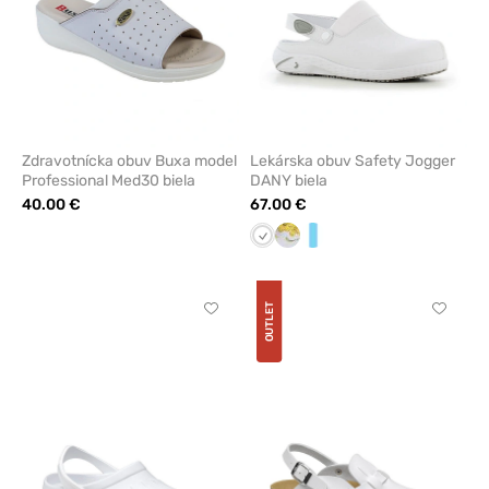
Zdravotnícka obuv Buxa model
Lekárska obuv Safety Jogger
Professional Med30 biela
DANY biela
40.00 €
67.00 €
Biela
Kvety
Biela/modrá
OUTLET
Kliknite
Kliknite
pre
pre
pridanie
pridani
alebo
alebo
odstránenie
odstrán
z
z
obľúbených
obľúbe