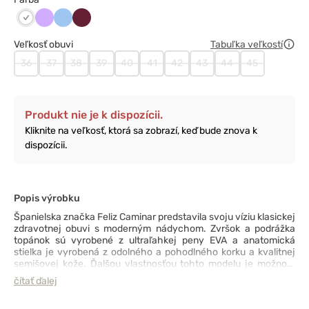
Lawendowy
Niebieski
Wiśniowy
Biały
Veľkosť obuvi
Tabuľka veľkostí
36
37
38
39
40
41
42
43
44
45
Produkt nie je k dispozícii.
Kliknite na veľkosť, ktorá sa zobrazí, keď bude znova k
dispozícii.
Popis výrobku
Španielska značka Feliz Caminar predstavila svoju víziu klasickej
zdravotnej obuvi s moderným nádychom. Zvršok a podrážka
topánok sú vyrobené z ultraľahkej peny EVA a anatomická
stielka je vyrobená z odolného a pohodlného korku a kvalitnej
semišovej kože. Ďalšou vlastnosťou tohto modelu je možnosť
nastavenia šírky priehlavku pomocou veľmi pevného remienka
čítať ďalej
a nezničiteľnej pracky zo sklených vlákien - rovnakým
spôsobom môžete nastaviť aj zadnú časť topánky. Flotantes Bio