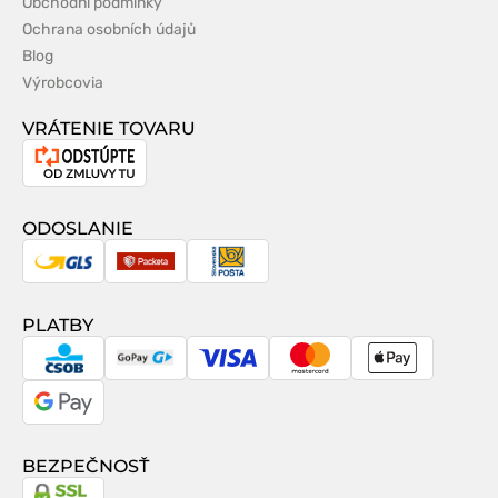
Obchodní podmínky
Ochrana osobních údajů
Blog
Výrobcovia
VRÁTENIE TOVARU
Odstúpenie
od
zmluvy
ODOSLANIE
GLS
Packeta
Slovenská
pošta
PLATBY
CSOB
GoPay
Visa
MasterCard
Apple
Pay
Google
Pay
BEZPEČNOSŤ