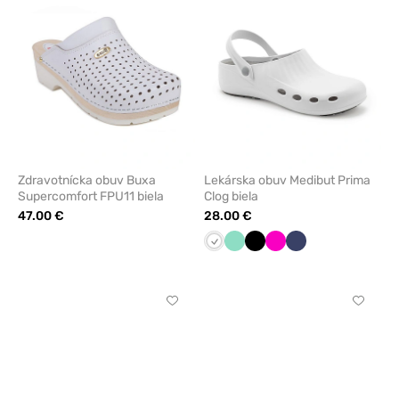
obľúbených
obľúbe
Zdravotnícka obuv Buxa
Lekárska obuv Medibut Prima
Supercomfort FPU11 biela
Clog biela
47.00 €
28.00 €
Biela
Mátová
Čierna
Malinová
Námornícky
modrá
Kliknite
Kliknite
pre
pre
pridanie
pridani
alebo
alebo
odstránenie
odstrán
z
z
obľúbených
obľúbe