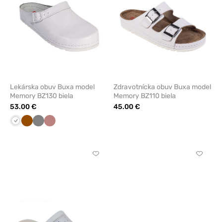
Lekárska obuv Buxa model
Zdravotnícka obuv Buxa model
Memory BZ130 biela
Memory BZ110 biela
53.00 €
45.00 €
Biela
Hned
Tmavo
Rosa
šedá
Kliknite
Kliknite
pre
pre
pridanie
pridani
alebo
alebo
odstránenie
odstrán
z
z
obľúbených
obľúbe