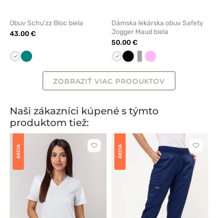
Obuv Schu'zz Bloc biela
Dámska lekárska obuv Safety
Jogger Maud biela
43.00 €
50.00 €
Biela
Zelená
Biela
Čierna
biela/sivá
Ružová
ZOBRAZIŤ VIAC PRODUKTOV
Naši zákazníci kúpené s týmto
produktom tiež:
AKCIA
AKCIA
Kliknite
Kliknite
pre
pre
pridanie
pridani
alebo
alebo
odstránenie
odstrán
z
z
obľúbených
obľúbe