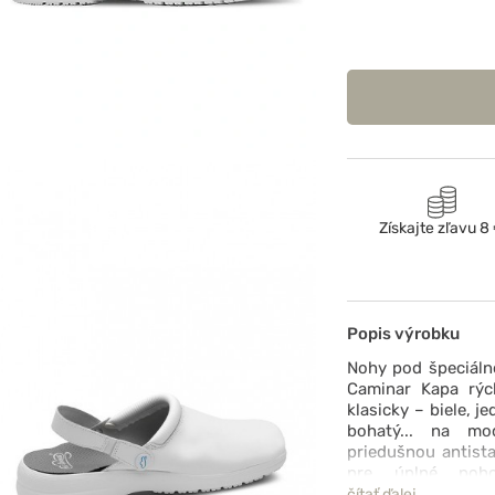
Získajte zľavu 8
Popis výrobku
Nohy pod špeciáln
Caminar Kapa rých
klasicky – biele, j
bohatý... na mo
priedušnou antist
pre úplné poho
ekologického mat
čítať ďalej