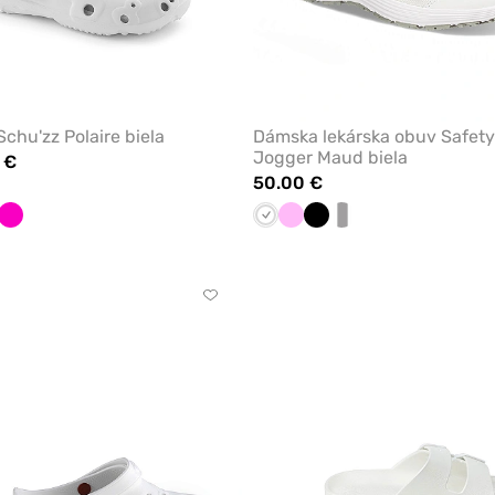
chu'zz Polaire biela
Dámska lekárska obuv Safety
Jogger Maud biela
 €
50.00 €
odrá
Malinová
Biela
Ružová
Čierna
biela/sivá
Kliknite
pre
pridanie
alebo
odstránenie
z
obľúbených