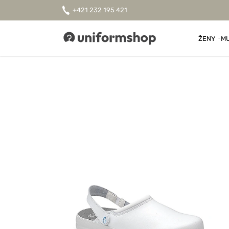
+421 232 195 421
ŽENY
MU
Uniformshop