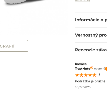
ktorá zaistí, že ka
Informácie o 
Vernostný pr
GRAFIÍ
Recenzie záka
Kovács
overené
5
Podrážka je pružná 
10/27/2025