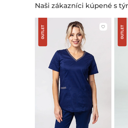
Naši zákazníci kúpené s t
OUTLET
OUTLET
Kliknite
pre
pridanie
alebo
odstránenie
z
obľúbených