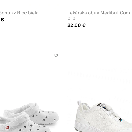
chu'zz Bloc biela
Lekárska obuv Medibut Comf
bílá
 €
22.00 €
lená
Kliknite
pre
pridanie
alebo
odstránenie
z
obľúbených