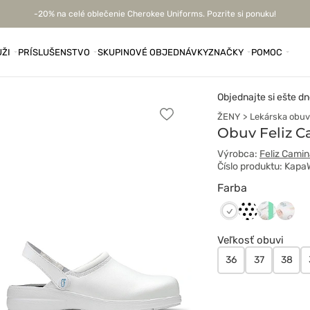
-20% na celé oblečenie Cherokee Uniforms. Pozrite si ponuku!
ŽI
PRÍSLUŠENSTVO
SKUPINOVÉ OBJEDNÁVKY
ZNAČKY
POMOC
Objednajte si ešte dn
ŽENY
Lekárska obuv
Pridať
k
Obuv Feliz C
obľúbeným
Výrobca:
Feliz Camin
Číslo produktu: Kap
Farba
biały
bio
Mr
Biały
w
vega
Wonde
Veľkosť obuvi
kropki
saniatar
36
37
38
czarne