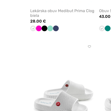
Lekárska obuv Medibut Prima Clog
Obuv S
biela
43.00
28.00 €
Biela
Malinová
Čierna
Mátová
Námornícky
Biela
Ze
modrá
Kliknite
pre
pridanie
alebo
odstránenie
z
obľúbených