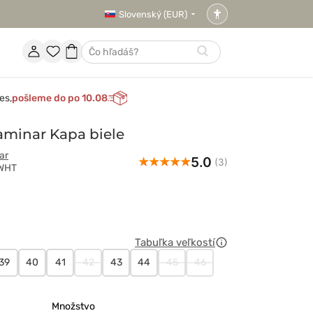
Slovenský (EUR)
Nastavenia
prístupnosti
Účet
Obľúbené
Nákupný
Hľadať
položky
košík
es,
pošleme do po 10.08
aminar Kapa biele
ar
5.0
(3)
aWHT
rful
Tabuľka veľkostí
ioNEW
39
40
41
42
43
44
45
46
Množstvo