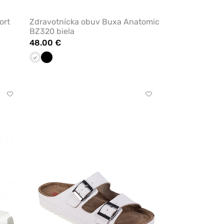
ort
Zdravotnícka obuv Buxa Anatomic
BZ320 biela
48.00 €
Biela
Čierna
Kliknite
Kliknite
pre
pre
pridanie
pridanie
alebo
alebo
odstránenie
odstránenie
z
z
obľúbených
obľúbených