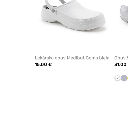
Lekárska obuv Medibut Como biela
Obuv S
15.00 €
31.00
Biela
Še