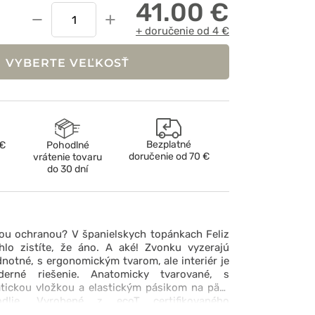
41.00 €
−
+
+ doručenie od 4 €
VYBERTE VEĽKOSŤ
Bezplatné
 €
Pohodlné
doručenie od
70 €
vrátenie tovaru
do 30 dní
ou ochranou? V španielskych topánkach Feliz
lo zistíte, že áno. A aké! Zvonku vyzerajú
ednotné, s ergonomickým tvarom, ale interiér je
derné riešenie. Anatomicky tvarované, s
atickou vložkou a elastickým pásikom na päte
dlie. Vyrobené z ecoT certifikovaného
eriálu, s ľahkou, protišmykovou podrážkou,