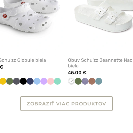
chu'zz Globule biela
Obuv Schu'zz Jeannette Nac
biela
 €
45.00 €
dá
Žltá
Olivková
Antracit
Čierna
Námornícky
Modrá
Levandulová
Lososová
Mátová
Biela
Olivková
Orgován
Meď
Azure
modrá
-
-
Schuzz
Schuzz
ZOBRAZIŤ VIAC PRODUKTOV