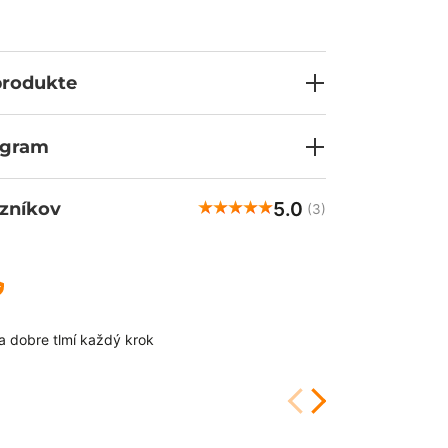
ždý váš krok bude bezpečný.
produkte
ogram
5.0
zníkov
(3)
Nadežda
ove
a dobre tlmí každý krok
Vrchný materiál
skvele a perfek
štýl, ideálny pr
11/7/2025