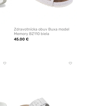
Zdravotnícka obuv Buxa model
Memory BZ110 biela
45.00 €
Kliknite
Kliknite
pre
pre
pridanie
pridanie
alebo
alebo
odstránenie
odstránenie
z
z
obľúbených
obľúbených