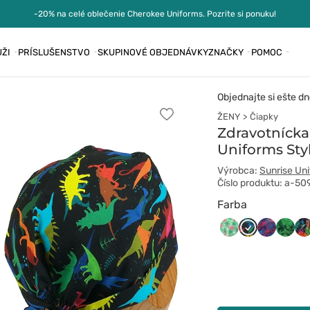
-20% na celé oblečenie Cherokee Uniforms. Pozrite si ponuku!
ŽI
PRÍSLUŠENSTVO
SKUPINOVÉ OBJEDNÁVKY
ZNAČKY
POMOC
Objednajte si ešte dn
ŽENY
Čiapky
Pridať
k
Zdravotnícka
obľúbeným
Uniforms Sty
Výrobca:
Sunrise Un
Číslo produktu: a-50
Farba
Czepek
Czepek
Czepek
Czepe
Cz
506
509
510
511
51
flamingi
dinozaury
fale
zielon
ko
liście
liś