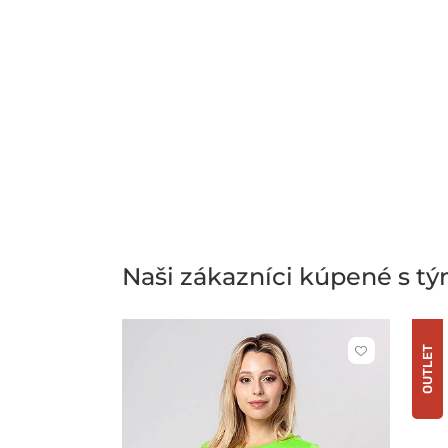
Naši zákazníci kúpené s t
OUTLET
Kliknite
pre
pridanie
alebo
odstránenie
z
obľúbených