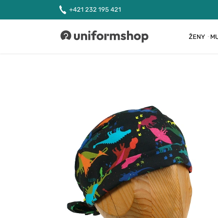
+421 232 195 421
ŽENY
MU
Uniformshop