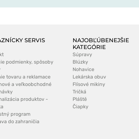
ZNÍCKY SERVIS
NAJOBĽÚBENEJŠIE
KATEGÓRIE
kt
Súpravy
ie podmienky, spôsoby
Blúzky
y
Nohavice
nie tovaru a reklamace
Lekárska obuv
nové a veľkoobchodné
Flísové mikiny
návky
Tričká
nalizácia produktov -
Pláště
ka
Čiapky
stný program
ava do zahraničia