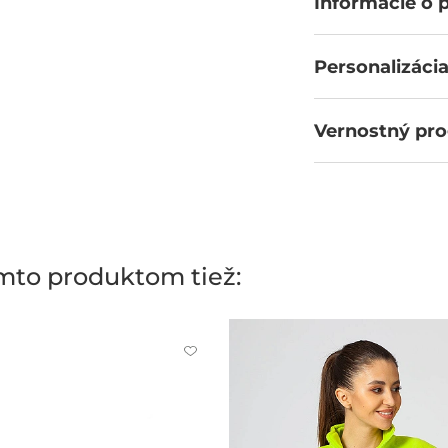
Informácie o 
Personalizácia
Vernostný pr
ýmto produktom tiež:
Kliknite
pre
pridanie
alebo
odstránenie
z
obľúbených