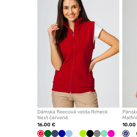
pre
pridanie
alebo
odstránenie
z
obľúbených
Dámska fleecová vesta Rimeck
Pánske
Next červená
Malfin
16.00 €
10.00
Červená
Tmavo
Námornícky
Tmavo
Modrá
Biela
Limetková
Čierna
Tmavo
Mátová
Malinová
Námor
Bi