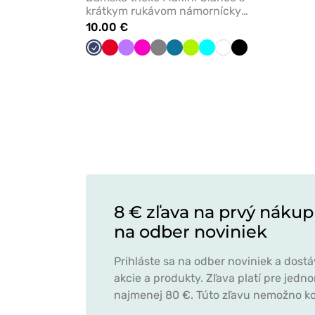
krátkym rukávom námornícky
modré
10.00 €
Námornícky
Červená
Fialová
Malinová
Tmavo
Karibská
Limetková
Tyrkysová
Biela
Čierna
modrá
šedá
modrá
8 € zľava na prvý nákup
na odber noviniek
Prihláste sa na odber noviniek a dost
akcie a produkty. Zľava platí pre jed
najmenej 80 €. Túto zľavu nemožno ko