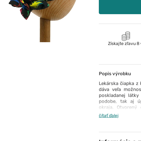
Získajte zľavu 8
Popis výrobku
Lekárska čiapka z k
dáva veľa možnost
poskladanej látk
podobe, tak aj ú
okraja. Otvorený
dôrazom na detail,
čítať ďalej
svojim výrazný
doplnkom vášho z