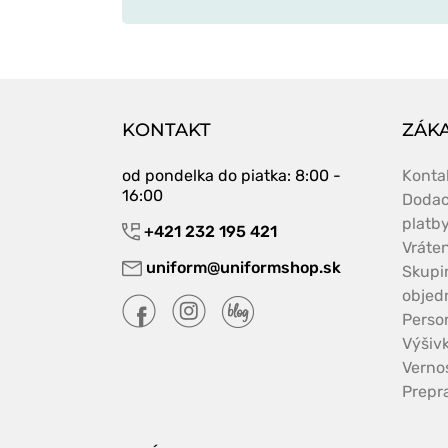
KONTAKT
ZÁKA
od pondelka do piatka
: 8:00 -
Konta
16:00
Dodac
platb
+421 232 195 421
Vráte
uniform@uniformshop.sk
Skupi
objed
Perso
Výšiv
Verno
Prepr