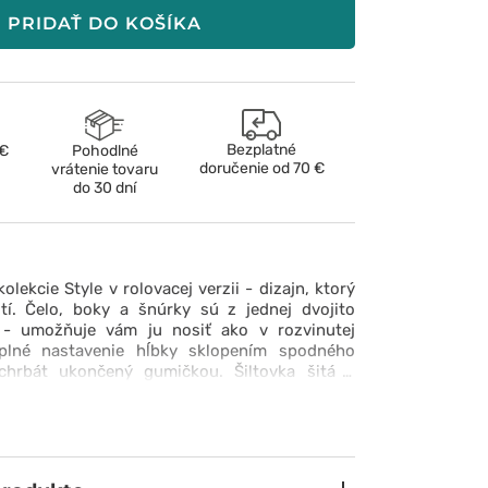
piórka
PRIDAŤ DO KOŠÍKA
Bezplatné
 €
Pohodlné
doručenie od
70 €
vrátenie tovaru
do 30 dní
olekcie Style v rolovacej verzii - dizajn, ktorý
í. Čelo, boky a šnúrky sú z jednej dvojito
y - umožňuje vám ju nosiť ako v rozvinutej
plné nastavenie hĺbky sklopením spodného
 chrbát ukončený gumičkou. Šiltovka šitá s
 je veľmi pohodlná a príjemná na dotyk. Vďaka
m a neobvyklým vzorom bude dokonalým
amestnaneckého vzhľadu.