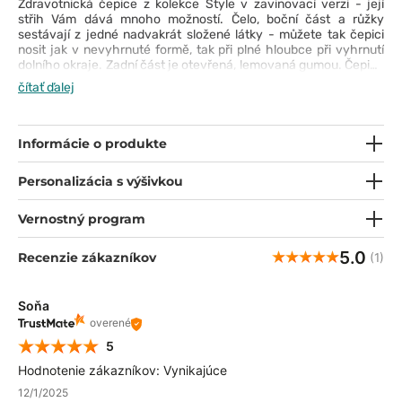
Zdravotnická čepice z kolekce Style v zavinovací verzi - její
střih Vám dává mnoho možností. Čelo, boční část a růžky
sestávají z jedné nadvakrát složené látky - můžete tak čepici
nosit jak v nevyhrnuté formě, tak při plné hloubce při vyhrnutí
dolního okraje. Zadní část je otevřená, lemovaná gumou. Čepice
je ušitá s mimořádnou péčí o detail. Je pohodlná a příjemná na
čítať ďalej
dotek. Díky výrazným a originálním vzorům bude ideálním
doplňkem Vašeho pracovního outfitu.
Informácie o produkte
Personalizácia s výšivkou
Vernostný program
5.0
Recenzie zákazníkov
(1)
Soňa
overené
5
Hodnotenie zákazníkov: Vynikajúce
12/1/2025