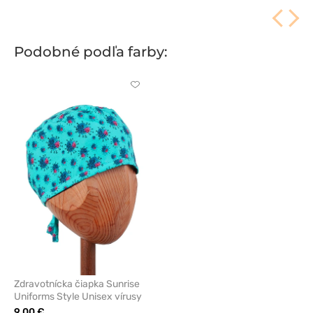
Podobné podľa farby:
Kliknite
pre
pridanie
alebo
odstránenie
z
obľúbených
Zdravotnícka čiapka Sunrise
Uniforms Style Unisex vírusy
9.00 €