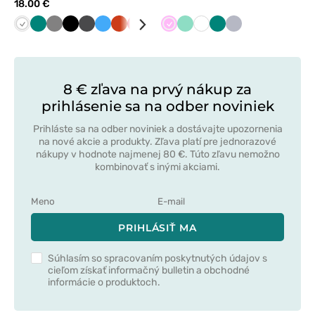
18.00 €
Biela
Zelená
Tmavo
Čierna
Grafitová
Lazurová
Oranžová
Červená
Limetková
Mátová
Ružová
Tmavo
Mátová
Námornícky
Biela
Tmavo
Zelená
Šedá
šedá
zelená
modrá
modrá
8 € zľava na prvý nákup za
prihlásenie sa na odber noviniek
Prihláste sa na odber noviniek a dostávajte upozornenia
na nové akcie a produkty. Zľava platí pre jednorazové
nákupy v hodnote najmenej 80 €. Túto zľavu nemožno
kombinovať s inými akciami.
PRIHLÁSIŤ MA
Súhlasím so spracovaním poskytnutých údajov s
cieľom získať informačný bulletin a obchodné
informácie o produktoch.