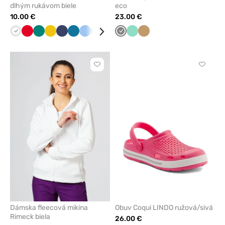
dlhým rukávom biele
eco
10.00 €
23.00 €
Biela
Červená
Zelená
Žltá
Námornícky
Karibská
Modrá
Mátová
Tmavo
Čerešňová
Tmavo
Malinová
Mátová
Čierna
Béžová
Tmavo
modrá
modrá
šedá
červená
šedá
modrá
Kliknite
Kliknite
pre
pre
pridanie
pridani
alebo
alebo
odstránenie
odstrán
z
z
obľúbených
obľúbe
Dámska fleecová mikina
Obuv Coqui LINDO ružová/sivá
Rimeck biela
26.00 €