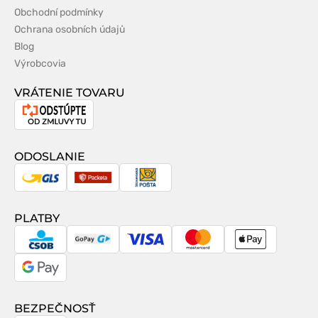
Obchodní podmínky
Ochrana osobních údajů
Blog
Výrobcovia
VRÁTENIE TOVARU
Odstúpenie
od
zmluvy
ODOSLANIE
GLS
Packeta
Slovenská
pošta
PLATBY
CSOB
GoPay
Visa
MasterCard
Apple
Pay
Google
Pay
BEZPEČNOSŤ