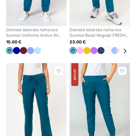
Dámske lekárske nohavice
Dámske lekárske nohavice
Sunrise Uniforms Active Air
Sunrise Basic Regular FRESH
jogger karibsky modré
karaibsky modré
15.00 €
23.00 €
Karibská
Tmavo
Čerešňová
Klasicka
Aqua
Karibská
Ružová
Žltá
Fialová
Námornícky
Biela
Modrá
Slivkov
Kor
modrá
modrá
červená
modrá
modrá
modrá
OUTLET
Kliknite
Kliknite
pre
pre
pridanie
pridani
alebo
alebo
odstránenie
odstrán
z
z
obľúbených
obľúbe