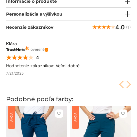
Informácie o produkte
Personalizácia s výšivkou
4.0
Recenzie zákazníkov
(1)
Klára
overené
4
Hodnotenie zákazníkov: Veľmi dobré
7/21/2025
Podobné podľa farby:
AKCIA
AKCIA
Kliknite
Kliknite
pre
pre
pridanie
pridani
alebo
alebo
odstránenie
odstrán