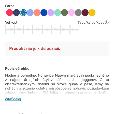
Farba
Arbuzowy
Ciemny
Karaibski
Klasyczny
Koralowy
Królewski
Lawendowy
Miętowy
Oliwkowy
Różowy
Szary
Wiśniowy
Żółty
granat
błękit
błękit
granat
Veľkosť
Tabuľka veľkostí
XXS
XS
S
M
L
XL
2XL
3XL
Produkt nie je k dispozícii.
Popis výrobku
Módne a pohodlné. Nohavice Maevn majú strih podľa jedného
z najpopulárnejších štýlov súčasnosti - joggerov. Jeho
charakteristickými znakmi sú široká guma v páse, lemy na
nohách a zúženie doleNa prispôsobenie nohavíc požiadavkám
zdravotníkov bola použitá látka zo zmesi spandexu a dvojité
prešívanie a bolo pridaných niekoľko funkčných vreciek. Tento
čítať ďalej
model nohavíc dokazuje, že pohodlie a praktickosť môžu ísť ruka
v ruke s módou.