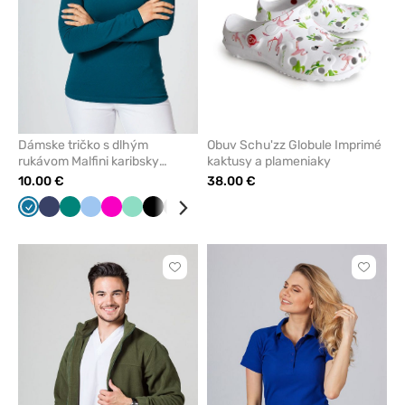
Dámske tričko s dlhým
Obuv Schu'zz Globule Imprimé
rukávom Malfini karibsky
kaktusy a plameniaky
modré
10.00 €
38.00 €
Karibská
Námornícky
Zelená
Modrá
Malinová
Mátová
Čierna
Tmavo
Červená
Tmavo
Biela
Žltá
Čerešňová
modrá
modrá
šedá
modrá
červená
Kliknite
Kliknite
pre
pre
pridanie
pridani
alebo
alebo
odstránenie
odstrán
z
z
obľúbených
obľúbe