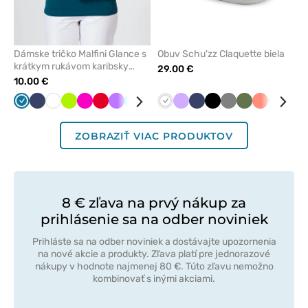
Dámske tričko Malfini Glance s
Obuv Schu'zz Claquette biela
krátkym rukávom karibsky
29.00 €
modrá
10.00 €
Karibská
Námornícky
Biela
Limetková
Malinová
Červená
Fialová
Tyrkysová
Mátová
Tmavo
Biela
Čierna
Levandulová
Námornícky
Čierna
Tmavo
Olivková
Koralová
Aqua
Žltá
modrá
modrá
šedá
modrá
šedá
ZOBRAZIŤ VIAC PRODUKTOV
8 € zľava na prvý nákup za
prihlásenie sa na odber noviniek
Prihláste sa na odber noviniek a dostávajte upozornenia
na nové akcie a produkty. Zľava platí pre jednorazové
nákupy v hodnote najmenej 80 €. Túto zľavu nemožno
kombinovať s inými akciami.