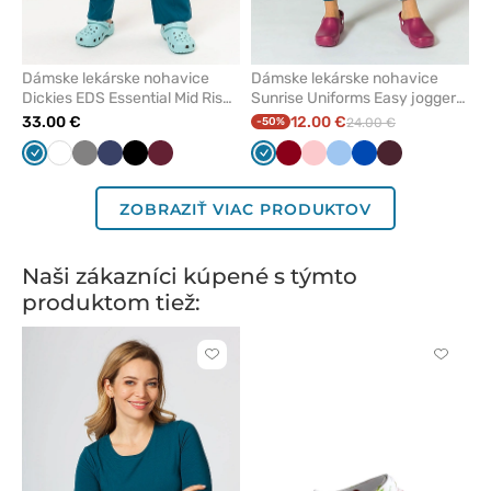
Dámske lekárske nohavice
Dámske lekárske nohavice
Dickies EDS Essential Mid Rise
Sunrise Uniforms Easy jogger
karaibsky modré
karibsky modrá
33.00 €
12.00 €
-50%
24.00 €
Karibská
Biela
Tmavo
Námornícky
Čierna
Čerešňová
Karibská
Světlo
Lososová
Modrá
Královska
Burgundová
modrá
šedá
modrá
červená
modrá
baklažánová
modrá
ZOBRAZIŤ VIAC PRODUKTOV
Naši zákazníci kúpené s týmto
produktom tiež:
Kliknite
Kliknite
pre
pre
pridanie
pridani
alebo
alebo
odstránenie
odstrán
z
z
obľúbených
obľúbe