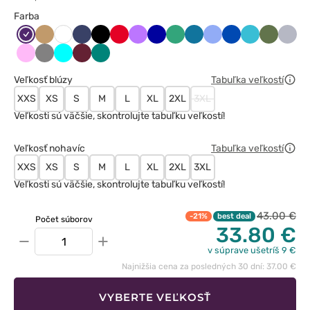
Farba
Bakłażanowy
Beżowy
Ciemny
Czarny
Czerwony
Fioletowy
Granatowy
Jasny
Karaibski
Klasyczny
Królewski
Morski
Oliwkow
Popie
Biały
granat
zielony
błękit
błękit
granat
błękit
Różowy
Szary
Turkus
Wiśniowy
Zielony
Veľkosť blúzy
Tabuľka veľkostí
XXS
XS
S
M
L
XL
2XL
3XL
Veľkosti sú väčšie, skontrolujte tabuľku veľkostí!
Veľkosť nohavíc
Tabuľka veľkostí
XXS
XS
S
M
L
XL
2XL
3XL
Veľkosti sú väčšie, skontrolujte tabuľku veľkostí!
43.00 €
-21%
best deal
Počet súborov
33.80 €
−
+
v súprave ušetríš 9 €
Najnižšia cena za posledných 30 dní: 37.00 €
VYBERTE VEĽKOSŤ