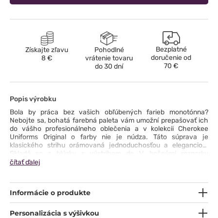
Bezplatné
Získajte zľavu
Pohodlné
doručenie od
8 €
vrátenie tovaru
70 €
do 30 dní
Popis výrobku
Bola by práca bez vašich obľúbených farieb monotónna?
Nebojte sa, bohatá farebná paleta vám umožní prepašovať ich
do vášho profesionálneho oblečenia a v kolekcii Cherokee
Uniforms Original o farby nie je núdza. Táto súprava je
klasického strihu orámovaná jednoduchosťou a eleganciou.
Skladá sa z blúzky s výstrihom do V, bočnými rozparky
a priestrannými vreckami a nohavíc s jemne zúženými
čítať ďalej
nohavicami, elastickým pásom a originálne riešenými cargo
vreckami. Odolná a ľahko udržiavateľná tkanina, ktorú môžete
prať na 70 °C, je pohodlná a spoľahlivá na nosenie. Zostáva už
Informácie o produkte
len otázka farby. Pre ktorú sa rozhodnete vy?
Personalizácia s výšivkou