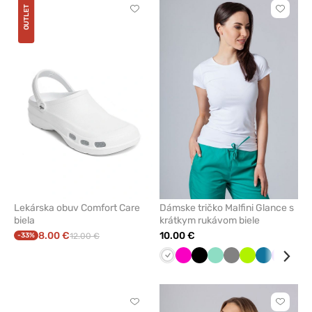
OUTLET
Kliknite
Kliknite
pre
pre
pridanie
pridani
alebo
alebo
odstránenie
odstrán
z
z
obľúbených
obľúbe
Lekárska obuv Comfort Care
Dámske tričko Malfini Glance s
biela
krátkym rukávom biele
8.00 €
10.00 €
-33%
12.00 €
Biela
Malinová
Čierna
Mátová
Tmavo
Limetková
Karibská
Fialová
Nám
šedá
modrá
mod
Kliknite
Kliknite