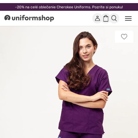
-20% na celé oblečenie Cherokee Uniforms. Pozrite si ponuku!
Účet
Nákupný
Otvor
Uniformshop
alebo
košík
zatvo
mobi
Pridať
men
k
obľúb