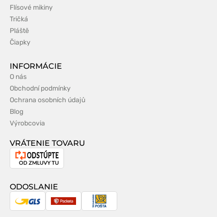
Flísové mikiny
Tričká
Pláště
Čiapky
INFORMÁCIE
O nás
Obchodní podmínky
Ochrana osobních údajů
Blog
Výrobcovia
VRÁTENIE TOVARU
Odstúpenie
od
zmluvy
ODOSLANIE
GLS
Packeta
Slovenská