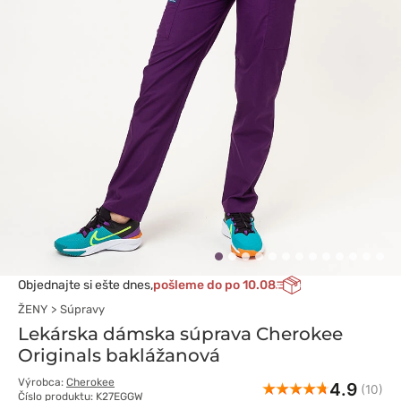
Objednajte si ešte dnes,
pošleme do po 10.08
ŽENY
Súpravy
Lekárska dámska súprava Cherokee
Originals baklážanová
Výrobca:
Cherokee
4.9
(10)
Číslo produktu: K27EGGW