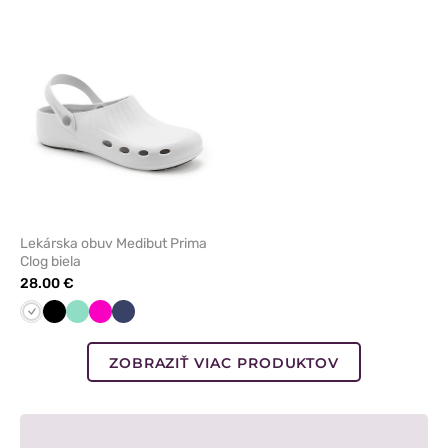
alebo
odstránenie
z
obľúbených
Lekárska obuv Medibut Prima
Clog biela
28.00 €
Biela
Čierna
Mátová
Malinová
Námornícky
modrá
ZOBRAZIŤ VIAC PRODUKTOV