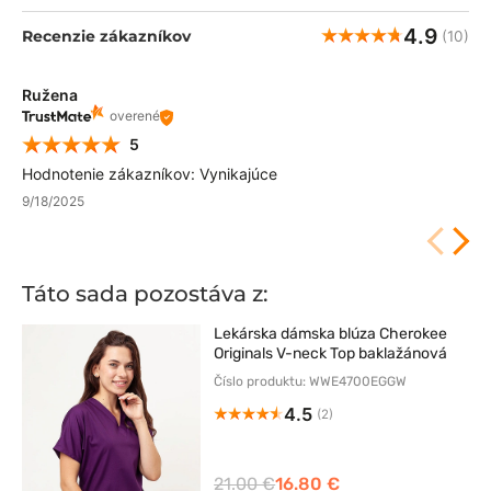
4.9
Recenzie zákazníkov
(10)
Ružena
overené
5
Hodnotenie zákazníkov: Vynikajúce
9/18/2025
Táto sada pozostáva z:
Lekárska dámska blúza Cherokee
Originals V-neck Top baklažánová
Číslo produktu: WWE4700EGGW
4.5
(2)
21.00 €
16.80 €