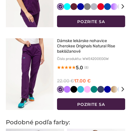
Bakłażanowy
Turkus
Wiśniowy
Granatowy
Szary
Popielaty
Czerwony
Królewski
Fioletow
Ciem
Bi
granat
grana
POZRITE SA
Dámske lekárske nohavice
Cherokee Originals Natural Rise
baklážanové
Číslo produktu: WWE4200EGGW
5.0
(8)
22.00 €
17.00 €
Bakłażanowy
Fioletowy
Czarny
Morski
Różowy
Zielony
Ciemny
Granatowy
Beżowy
Króle
Ka
błękit
granat
grana
bł
POZRITE SA
Podobné podľa farby: