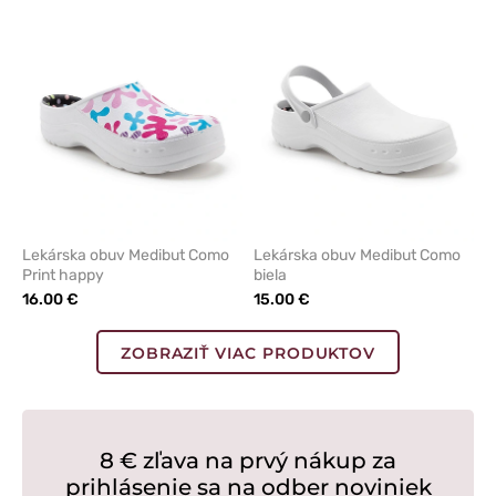
odstránenie
odstrán
z
z
obľúbených
obľúbe
Lekárska obuv Medibut Como
Lekárska obuv Medibut Como
Print happy
biela
16.00 €
15.00 €
ZOBRAZIŤ VIAC PRODUKTOV
8 € zľava na prvý nákup za
prihlásenie sa na odber noviniek