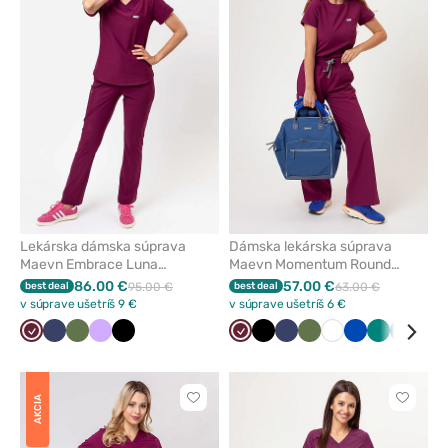
alebo
alebo
odstránenie
odstrán
z
z
obľúbených
obľúbe
Lekárska dámska súprava
Dámska lekárska súprava
Maevn Embrace Luna
Maevn Momentum Round
čerešňová červená
čerešňová
86.00 €
57.00 €
best deal
95.00 €
best deal
63.00 €
v súprave ušetríš 9 €
v súprave ušetríš 6 €
Čerešňová
Námornícky
Olivková
Levandulová
Čierna
Čerešňová
Čierna
Námornícky
Olivková
Biela
Královska
Zelená
Karibsk
Klas
červená
modrá
červená
modrá
modrá
modrá
mod
AKCIA
Kliknite
Kliknite
pre
pre
pridanie
pridani