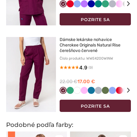
Wiśniowy
Czerwony
Klasyczny
Fioletowy
Granatowy
Zielony
Jasny
Popielaty
Różowy
Czar
M
błękit
zielony
bł
POZRITE SA
Dámske lekárske nohavice
Cherokee Originals Natural Rise
čerešňovo červené
Číslo produktu: WWE4200WINW
4.9
(9)
22.00 €
17.00 €
Wiśniowy
Jasny
Biały
Różowy
Karaibski
Popielaty
Oliwkowy
Klasyczny
Czerwon
Fiole
C
zielony
błękit
błękit
g
POZRITE SA
Podobné podľa farby: