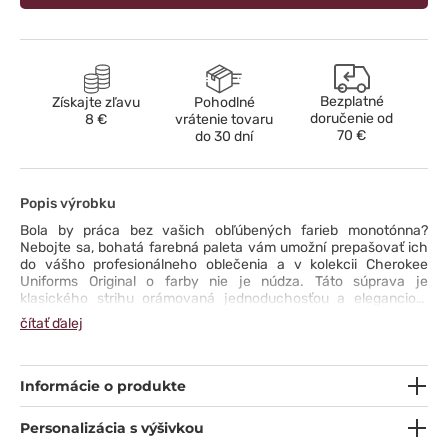
Bezplatné
Získajte zľavu
Pohodlné
doručenie od
8 €
vrátenie tovaru
70 €
do 30 dní
Popis výrobku
Bola by práca bez vašich obľúbených farieb monotónna?
Nebojte sa, bohatá farebná paleta vám umožní prepašovať ich
do vášho profesionálneho oblečenia a v kolekcii Cherokee
Uniforms Original o farby nie je núdza. Táto súprava je
klasického strihu orámovaná jednoduchosťou a eleganciou.
Skladá sa z blúzky s výstrihom do V, bočnými rozparky
čítať ďalej
a priestrannými vreckami a nohavíc s jemne zúženými
nohavicami, elastickým pásom a originálne riešenými cargo
vreckami. Odolná a ľahko udržiavateľná tkanina, ktorú môžete
prať na 70 °C, je pohodlná a spoľahlivá na nosenie. Zostáva už
Informácie o produkte
len otázka farby. Pre ktorú sa rozhodnete vy?
Personalizácia s výšivkou