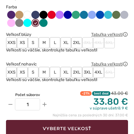
Farba
Bakłażanowy
Beżowy
Ciemny
Czarny
Czerwony
Fioletowy
Granatowy
Jasny
Karaibski
Klasyczny
Królewski
Morski
Oliwkow
Popie
Biały
granat
zielony
błękit
błękit
granat
błękit
Różowy
Szary
Turkus
Wiśniowy
Zielony
Veľkosť blúzy
Tabuľka veľkostí
XXS
XS
S
M
L
XL
2XL
3XL
4XL
5XL
Veľkosti sú väčšie, skontrolujte tabuľku veľkostí!
Veľkosť nohavíc
Tabuľka veľkostí
XXS
XS
S
M
L
XL
2XL
3XL
4XL
5XL
Veľkosti sú väčšie, skontrolujte tabuľku veľkostí!
43.00 €
-21%
best deal
Počet súborov
33.80 €
−
+
v súprave ušetríš 9 €
Najnižšia cena za posledných 30 dní: 37.00 €
VYBERTE VEĽKOSŤ