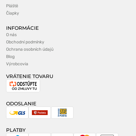
Pláště
Čiapky
INFORMÁCIE
O nás
Obchodní podmínky
Ochrana osobních údajů
Blog
Výrobcovia
VRÁTENIE TOVARU
Odstúpenie
od
zmluvy
ODOSLANIE
GLS
Packeta
Slovenská
pošta
PLATBY