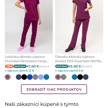
alebo
alebo
odstránenie
odstrán
z
z
obľúbených
obľúbe
Lekárska dámska súprava
Dámska lekárska súprava
Cherokee Revolution Cargo
Dickies EDS Essentials Mid Rise
čerešňová červená
čerešňovo červené
47.00 €
55.00 €
-20%
best deal
59.00 €
best deal
60.00 €
v súprave ušetríš 12 €
v súprave ušetríš 5 €
Čerešňová
Biela
Námornícky
Čierna
Královska
Tmavo
Klasicka
Karibská
Čerešňová
Tmavo
Biela
Karibská
Čierna
Námornícky
červená
modrá
modrá
šedá
modrá
modrá
červená
šedá
modrá
modrá
ZOBRAZIŤ VIAC PRODUKTOV
Naši zákazníci kúpené s týmto