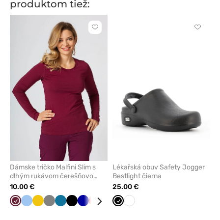
produktom tiež:
Kliknite
Kliknite
pre
pre
pridanie
pridani
alebo
alebo
odstránenie
odstrán
z
z
obľúbených
obľúbe
Dámske tričko Malfini Slim s
Lékařská obuv Safety Jogger
dlhým rukávom čerešňovo
Bestlight čierna
červené
10.00 €
25.00 €
Čerešňová
Modrá
Žltá
Tmavo
Karibská
Čierna
Tmavo
Červená
Námornícky
Malinová
Čierna
Mátová
Biela
Zelená
Biela
červená
šedá
modrá
modrá
modrá