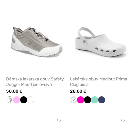
pridanie
pridani
alebo
alebo
odstránenie
odstrán
z
z
obľúbených
obľúbe
Dámska lekárska obuv Safety
Lekárska obuv Medibut Prima
Jogger Maud bielo-sivá
Clog biela
50.00 €
28.00 €
biela/sivá
Ružová
Čierna
Biela
Biela
Malinová
Čierna
Mátová
Námornícky
modrá
Kliknite
Kliknite
pre
pre
pridanie
pridani
alebo
alebo