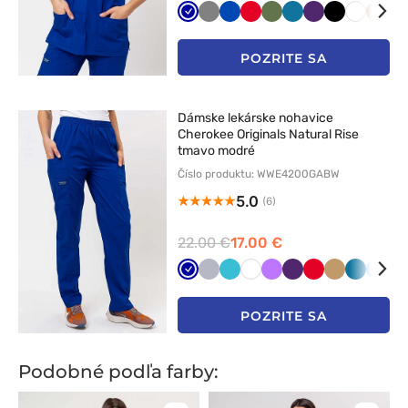
Granatowy
Szary
Królewski
Czerwony
Oliwkowy
Karaibski
Bakłażanowy
Czarny
Biały
Beżo
M
granat
błękit
bł
POZRITE SA
Dámske lekárske nohavice
Cherokee Originals Natural Rise
tmavo modré
Číslo produktu: WWE4200GABW
5.0
(6)
22.00 €
17.00 €
Granatowy
Popielaty
Morski
Biały
Fioletowy
Bakłażanowy
Czerwony
Beżowy
Karaibski
Klasy
C
błękit
błękit
błękit
g
POZRITE SA
Podobné podľa farby: