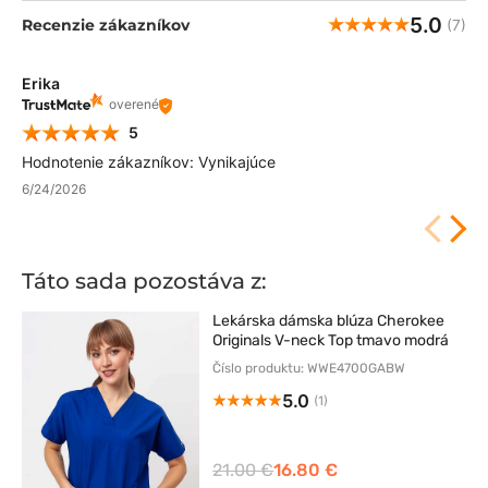
5.0
Recenzie zákazníkov
(7)
Erika
overené
5
Hodnotenie zákazníkov: Vynikajúce
6/24/2026
Táto sada pozostáva z:
Lekárska dámska blúza Cherokee
Originals V-neck Top tmavo modrá
Číslo produktu: WWE4700GABW
5.0
(1)
21.00 €
16.80 €