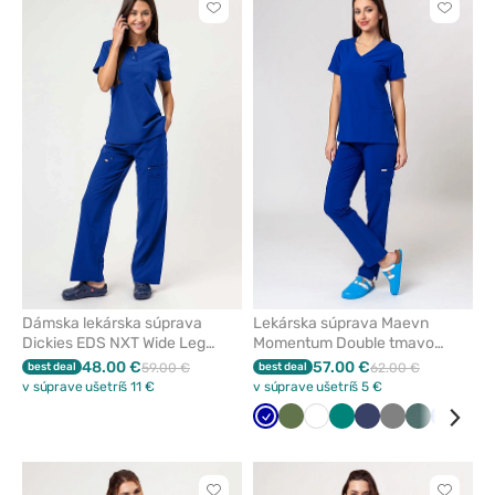
Kliknite
Kliknite
pre
pre
pridanie
pridani
alebo
alebo
odstránenie
odstrán
z
z
obľúbených
obľúbe
Dámska lekárska súprava
Lekárska súprava Maevn
Dickies EDS NXT Wide Leg
Momentum Double tmavo
tmavo modrá
modrá
48.00 €
57.00 €
best deal
59.00 €
best deal
62.00 €
v súprave ušetríš 11 €
v súprave ušetríš 5 €
Tmavo
Olivková
Biela
Zelená
Námornícky
Tmavo
Pastelovo
Klasick
Lev
modrá
modrá
šedá
zelená
modrá