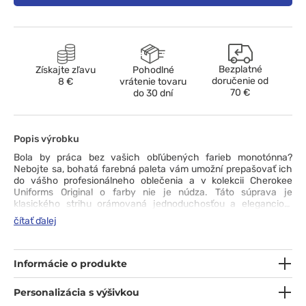
Bezplatné
Získajte zľavu
Pohodlné
doručenie od
8 €
vrátenie tovaru
70 €
do 30 dní
Popis výrobku
Bola by práca bez vašich obľúbených farieb monotónna?
Nebojte sa, bohatá farebná paleta vám umožní prepašovať ich
do vášho profesionálneho oblečenia a v kolekcii Cherokee
Uniforms Original o farby nie je núdza. Táto súprava je
klasického strihu orámovaná jednoduchosťou a eleganciou.
Skladá sa z blúzky s výstrihom do V, bočnými rozparky
čítať ďalej
a priestrannými vreckami a nohavíc s jemne zúženými
nohavicami, elastickým pásom a originálne riešenými cargo
vreckami. Odolná a ľahko udržiavateľná tkanina, ktorú môžete
prať na 70 °C, je pohodlná a spoľahlivá na nosenie. Zostáva už
Informácie o produkte
len otázka farby. Pre ktorú sa rozhodnete vy?
Personalizácia s výšivkou