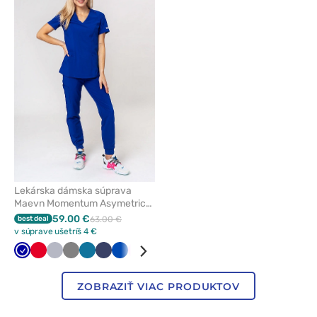
pre
pridanie
alebo
odstránenie
z
obľúbených
Lekárska dámska súprava
Maevn Momentum Asymetric
tmavo modrá
59.00 €
best deal
63.00 €
v súprave ušetríš 4 €
Tmavo
Červená
Šedá
Tmavo
Karibská
Námornícky
Královska
Ružová
Biela
Fialová
Zelená
Čierna
Čerešňová
Olivková
Klasicka
modrá
šedá
modrá
modrá
modrá
červená
modrá
ZOBRAZIŤ VIAC PRODUKTOV