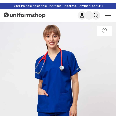
-20% na celé oblečenie Cherokee Uniforms. Pozrite si ponuku!
Účet
Nákupný
Otvor
Uniformshop
alebo
košík
zatvo
mobi
Pridať
men
k
obľúb