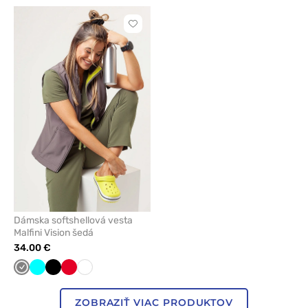
Kliknite
pre
pridanie
alebo
odstránenie
z
obľúbených
Dámska softshellová vesta
Malfini Vision šedá
34.00 €
Tmavo
Tyrkysová
Čierna
Červená
Biela
šedá
ZOBRAZIŤ VIAC PRODUKTOV