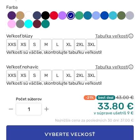
Farba
Bakłażanowy
Beżowy
Ciemny
Czarny
Czerwony
Fioletowy
Granatowy
Jasny
Karaibski
Klasyczny
Królewski
Morski
Oliwkow
Popie
Biały
granat
zielony
błękit
błękit
granat
błękit
Różowy
Szary
Turkus
Wiśniowy
Zielony
Veľkosť blúzy
Tabuľka veľkostí
XXS
XS
S
M
L
XL
2XL
3XL
Veľkosti sú väčšie, skontrolujte tabuľku veľkostí!
Veľkosť nohavíc
Tabuľka veľkostí
XXS
XS
S
M
L
XL
2XL
3XL
Veľkosti sú väčšie, skontrolujte tabuľku veľkostí!
43.00 €
-21%
best deal
Počet súborov
33.80 €
−
+
v súprave ušetríš 9 €
Najnižšia cena za posledných 30 dní: 37.00 €
VYBERTE VEĽKOSŤ