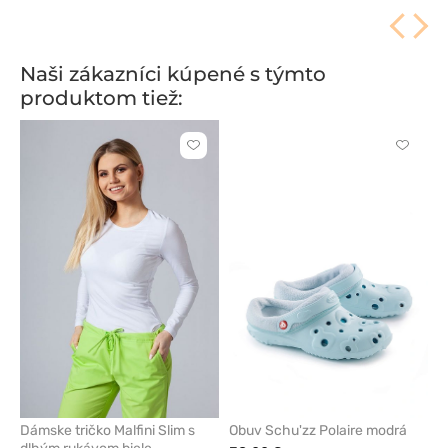
Naši zákazníci kúpené s týmto
produktom tiež:
Kliknite
Kliknite
pre
pre
pridanie
pridani
alebo
alebo
odstránenie
odstrán
z
z
obľúbených
obľúbe
Dámske tričko Malfini Slim s
Obuv Schu'zz Polaire modrá