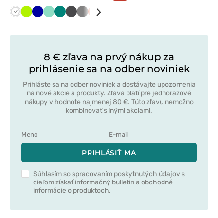
Biela
Limetková
Tmavo
Mátová
Zelená
Grafitová
Tmavo
Oranžová
Červená
Lazurová
Námornícky
Tmavo
Čierna
modrá
šedá
modrá
zelená
8 € zľava na prvý nákup za
prihlásenie sa na odber noviniek
Prihláste sa na odber noviniek a dostávajte upozornenia
na nové akcie a produkty. Zľava platí pre jednorazové
nákupy v hodnote najmenej 80 €. Túto zľavu nemožno
kombinovať s inými akciami.
PRIHLÁSIŤ MA
Súhlasím so spracovaním poskytnutých údajov s
cieľom získať informačný bulletin a obchodné
informácie o produktoch.