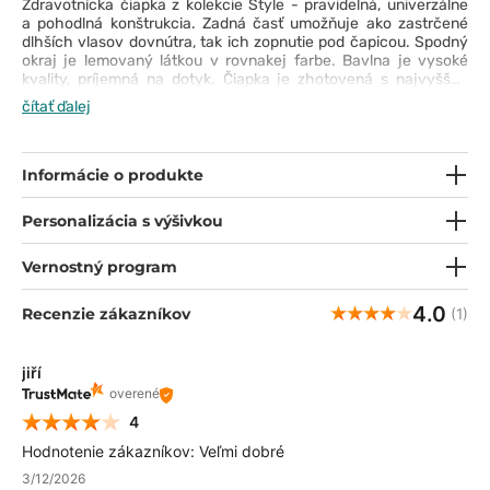
Zdravotnícka čiapka z kolekcie Style - pravidelná, univerzálne
a pohodlná konštrukcia. Zadná časť umožňuje ako zastrčené
dlhších vlasov dovnútra, tak ich zopnutie pod čapicou. Spodný
okraj je lemovaný látkou v rovnakej farbe. Bavlna je vysoké
kvality, príjemná na dotyk. Čiapka je zhotovená s najvyššou
starostlivosťou a rozhodne splní očakávania náročných
čítať ďalej
zákazníkov. Vyjadrite svoj štýl vďaka zaujímavým a originálnym
vzorom!
Informácie o produkte
Personalizácia s výšivkou
Vernostný program
4.0
Recenzie zákazníkov
(1)
jiří
overené
4
Hodnotenie zákazníkov: Veľmi dobré
3/12/2026