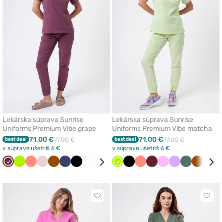
z
z
obľúbených
obľú
Lekárska súprava Sunrise
Lekárska súprava Sunrise
Uniforms Premium Vibe grape
Uniforms Premium Vibe matcha
71.00 €
71.00 €
best deal
77.00 €
best deal
77.00 €
v súprave ušetríš 6 €
v súprave ušetríš 6 €
Čerešňová
Limetková
Koralová
Pastelová
Hned
Námornícky
Čierna
Biela
Olivková
Levandulová
Limetková
Pastelovo
Čierna
Modrá
Koralová
Ružová
Čerešňová
Béžová
Ružová
Oranžová
Levandulová
Slivková
Pastelovo
Tmavo
Hned
Aqua
Aqu
červená
ružová
modrá
zelená
červená
zelená
zelená
Kliknite
Klikn
pre
pre
pridanie
prida
alebo
aleb