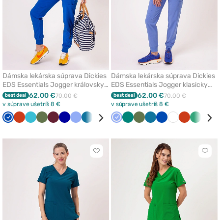
Dámska lekárska súprava Dickies
Dámska lekárska súprava Dickies
EDS Essentials Jogger královsky
EDS Essentials Jogger klasicky
modrá
modrá
62.00 €
62.00 €
best deal
70.00 €
best deal
70.00 €
v súprave ušetríš 8 €
v súprave ušetríš 8 €
Královska
Oranžová
Mořska
Olivková
Čerešňová
Tmavo
Klasicka
Karibská
Biela
Čierna
Klasicka
Zelená
Zelená
Světlo
Olivková
Karibská
Královska
Biela
Oranžová
Světlo
Čier
modrá
modrá
červená
modrá
modrá
modrá
modrá
zelená
modrá
modrá
zelená
Kliknite
Klikn
pre
pre
pridanie
prida
alebo
aleb
odstránenie
odst
z
z
obľúbených
obľú