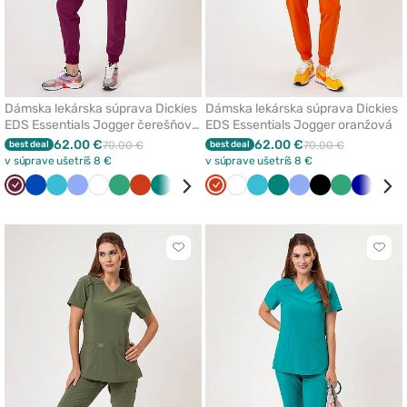
Dámska lekárska súprava Dickies
Dámska lekárska súprava Dickies
EDS Essentials Jogger čerešňová
EDS Essentials Jogger oranžová
červená
62.00 €
62.00 €
best deal
70.00 €
best deal
70.00 €
v súprave ušetríš 8 €
v súprave ušetríš 8 €
Čerešňová
Královska
Mořska
Klasicka
Biela
Světlo
Oranžová
Zelená
Olivková
Tmavo
Oranžová
Karibská
Biela
Čierna
Mořska
Zelená
Klasicka
Čierna
Světlo
Tmavo
Kari
červená
modrá
modrá
modrá
zelená
modrá
modrá
modrá
modrá
zelená
modrá
mod
Kliknite
Klikn
pre
pre
pridanie
prida
alebo
aleb
odstránenie
odst
z
z
obľúbených
obľú