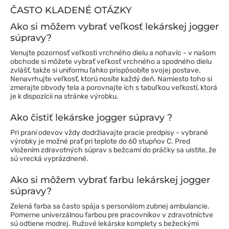
ČASTO KLADENÉ OTÁZKY
Ako si môžem vybrať veľkosť lekárskej jogger
súpravy?
Venujte pozornosť veľkosti vrchného dielu a nohavíc - v našom
obchode si môžete vybrať veľkosť vrchného a spodného dielu
zvlášť, takže si uniformu ľahko prispôsobíte svojej postave.
Nenavrhujte veľkosť, ktorú nosíte každý deň. Namiesto toho si
zmerajte obvody tela a porovnajte ich s tabuľkou veľkostí, ktorá
je k dispozícii na stránke výrobku.
Ako čistiť lekárske jogger súpravy ?
Pri praní odevov vždy dodržiavajte pracie predpisy - vybrané
výrobky je možné prať pri teplote do 60 stupňov C. Pred
vložením zdravotných súprav s bežcami do práčky sa uistite, že
sú vrecká vyprázdnené.
Ako si môžem vybrať farbu lekárskej jogger
súpravy?
Zelená farba sa často spája s personálom zubnej ambulancie.
Pomerne univerzálnou farbou pre pracovníkov v zdravotníctve
sú odtiene modrej. Ružové lekárske komplety s bežeckými