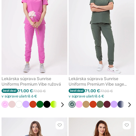
odstránenie
odst
z
z
obľúbených
obľú
Lekárska súprava Sunrise
Lekárska súprava Sunrise
Uniforms Premium Vibe ružová
Uniforms Premium Vibe sage
green
71.00 €
71.00 €
best deal
77.00 €
best deal
77.00 €
v súprave ušetríš 6 €
v súprave ušetríš 6 €
Ružová
Pastelová
Biela
Levandulová
Oranžová
Tmavo
Čierna
Limetková
Slivková
Hned
Pastelovo
Olivková
Ružová
Pastelovo
Béžová
Modrá
Oranžová
Koralová
Olivková
Čerešňová
Čerešňová
Aqua
Levandulov
Béžová
Námorn
Námor
Čier
ružová
zelená
zelená
zelená
červená
červená
modrá
modrá
Kliknite
Klikn
pre
pre