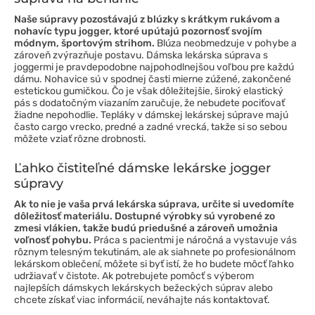
Naše súpravy pozostávajú z blúzky s krátkym rukávom a
nohavíc typu jogger, ktoré upútajú pozornosť svojím
módnym, športovým strihom.
Blúza neobmedzuje v pohybe a
zároveň zvýrazňuje postavu. Dámska lekárska súprava s
joggermi je pravdepodobne najpohodlnejšou voľbou pre každú
dámu. Nohavice sú v spodnej časti mierne zúžené, zakončené
estetickou gumičkou. Čo je však dôležitejšie, široký elastický
pás s dodatočným viazaním zaručuje, že nebudete pociťovať
žiadne nepohodlie. Tepláky v dámskej lekárskej súprave majú
často cargo vrecko, predné a zadné vrecká, takže si so sebou
môžete vziať rôzne drobnosti.
Ľahko čistiteľné dámske lekárske jogger
súpravy
Ak to nie je vaša prvá lekárska súprava, určite si uvedomíte
dôležitosť materiálu. Dostupné výrobky sú vyrobené zo
zmesi vlákien, takže budú priedušné a zároveň umožnia
voľnosť pohybu.
Práca s pacientmi je náročná a vystavuje vás
rôznym telesným tekutinám, ale ak siahnete po profesionálnom
lekárskom oblečení, môžete si byť istí, že ho budete môcť ľahko
udržiavať v čistote. Ak potrebujete pomôcť s výberom
najlepších dámskych lekárskych bežeckých súprav alebo
chcete získať viac informácií, neváhajte nás kontaktovať.