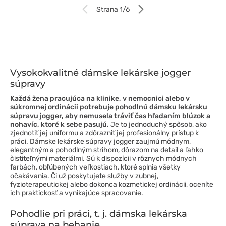
Strana 1/6
Vysokokvalitné dámske lekárske jogger
súpravy
Každá žena pracujúca na klinike, v nemocnici alebo v
súkromnej ordinácii potrebuje pohodlnú dámsku lekársku
súpravu jogger, aby nemusela tráviť čas hľadaním blúzok a
nohavíc, ktoré k sebe pasujú.
Je to jednoduchý spôsob, ako
zjednotiť jej uniformu a zdôrazniť jej profesionálny prístup k
práci. Dámske lekárske súpravy jogger zaujmú módnym,
elegantným a pohodlným strihom, dôrazom na detail a ľahko
čistiteľnými materiálmi. Sú k dispozícii v rôznych módnych
farbách, obľúbených veľkostiach, ktoré splnia všetky
očakávania. Či už poskytujete služby v zubnej,
fyzioterapeutickej alebo dokonca kozmetickej ordinácii, oceníte
ich praktickosť a vynikajúce spracovanie.
Pohodlie pri práci, t. j. dámska lekárska
súprava na behanie