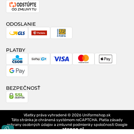
Odstúpenie
od
zmluvy
ODOSLANIE
GLS
Packeta
Slovenská
pošta
PLATBY
CSOB
GoPay
Visa
MasterCard
Apple
Pay
Google
Pay
BEZPEČNOSŤ
Všetky práva vyhradené © 2026
Uniformshop.sk
Táto stránka je chránená systémom reCAPTCHA. Platia
zásady
ochrany osobných údajov
a
zmluvné podmienky
spoločnosti Google
design
Logo