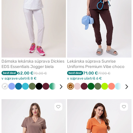
Dámska lekárska súprava Dickies
Lekárska súprava Sunrise
EDS Essentials Jogger biela
Uniforms Premium Vibe choco
62.00 €
71.00 €
best deal
70.00 €
best deal
77.00 €
v súprave ušetríš 8 €
v súprave ušetríš 6 €
Biela
Klasicka
Karibská
Mořska
Olivková
Čierna
Čerešňová
Světlo
Tmavo
Oranžová
Hned
Královska
Pastelová
Zelená
Čerešňová
Tmavo
Olivková
Limetková
Koralová
Aqua
Nám
modrá
modrá
modrá
červená
zelená
modrá
modrá
ružová
červená
zelená
mod
Kliknite
Klikn
pre
pre
pridanie
prida
alebo
aleb
odstránenie
odst
z
z