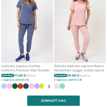
pridanie
prida
alebo
aleb
odstránenie
odst
z
z
obľúbených
obľú
Lekárska súprava Sunrise
Dámska lekárska súprava Maevn
Uniforms Premium Vibe thunder
Momentum Jogger svetlo ružová
71.00 €
59.00 €
best deal
77.00 €
best deal
64.00 €
v súprave ušetríš 6 €
v súprave ušetríš 5 €
Modrá
Ružová
Tmavo
Oranžová
Námornícky
Pastelová
Levandulová
Limetková
Pastelovo
Béžová
Svetlo
Koralová
Mátová
Olivková
Biela
Čerešňová
Hned
Aqua
Čierna
Slivko
zelená
modrá
ružová
zelená
ružová
červená
ZOBRAZIŤ VIAC