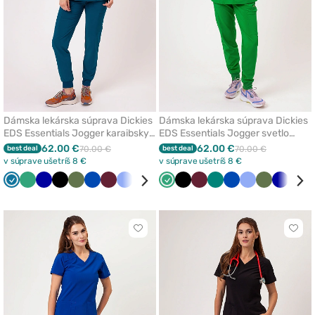
Dámska lekárska súprava Dickies
Dámska lekárska súprava Dickies
EDS Essentials Jogger karaibsky
EDS Essentials Jogger svetlo
modrá
zelená
62.00 €
62.00 €
best deal
70.00 €
best deal
70.00 €
v súprave ušetríš 8 €
v súprave ušetríš 8 €
Karibská
Světlo
Tmavo
Čierna
Olivková
Královska
Čerešňová
Klasicka
Mořska
Zelená
Světlo
Biela
Čierna
Oranžová
Čerešňová
Zelená
Královska
Klasicka
Olivková
Tmavo
Ora
modrá
zelená
modrá
modrá
červená
modrá
modrá
zelená
červená
modrá
modrá
modrá
Kliknite
Klikn
pre
pre
pridanie
prida
alebo
aleb
odstránenie
odst
z
z
obľúbených
obľú