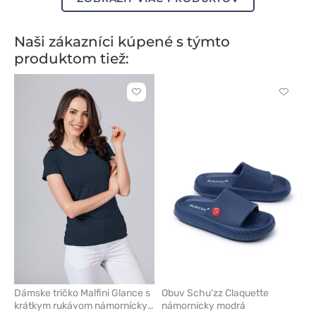
Naši zákazníci kúpené s týmto
produktom tiež:
Kliknite
Kliknite
pre
pre
pridanie
pridani
alebo
alebo
odstránenie
odstrán
z
z
obľúbených
obľúbe
Dámske tričko Malfini Glance s
Obuv Schu'zz Claquette
krátkym rukávom námornícky
námornicky modrá