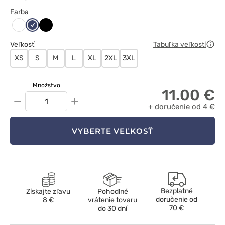
Farba
Ciemny
Czarny
Biały
granat
Veľkosť
Tabuľka veľkostí
XS
S
M
L
XL
2XL
3XL
Množstvo
11.00 €
−
+
+ doručenie od 4 €
VYBERTE VEĽKOSŤ
Bezplatné
Získajte zľavu
Pohodlné
doručenie od
8 €
vrátenie tovaru
70 €
do 30 dní