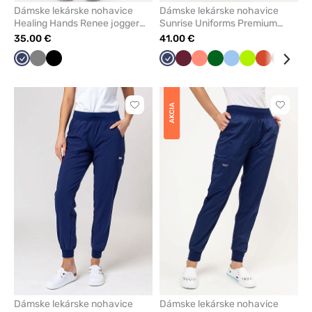
Dámske lekárske nohavice
Dámske lekárske nohavice
Healing Hands Renee jogger
Sunrise Uniforms Premium
námornícky modré
Vibe jogger námornícky modré
35.00 €
41.00 €
Námornícky
Tmavo
Čierna
Námornícky
Čerešňová
Koralová
Tmavo
Modrá
Limetková
Čaj
Olivkov
Lev
modrá
šedá
modrá
červená
zelená
Rooibos
AKCIA
Kliknite
Kliknite
pre
pre
pridanie
pridani
alebo
alebo
odstránenie
odstrán
z
z
obľúbených
obľúbe
Dámske lekárske nohavice
Dámske lekárske nohavice