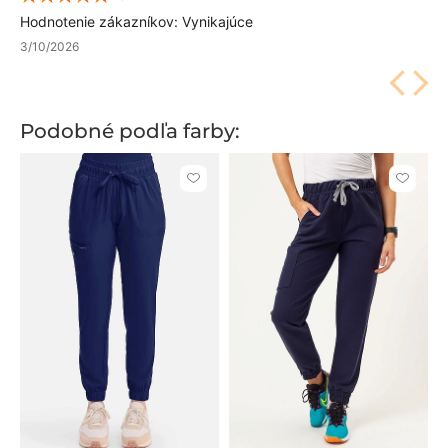
Hodnotenie zákazníkov: Vynikajúce
3/10/2026
Podobné podľa farby:
Kliknite
Kliknite
pre
pre
pridanie
pridani
alebo
alebo
odstránenie
odstrán
z
z
obľúbených
obľúbe