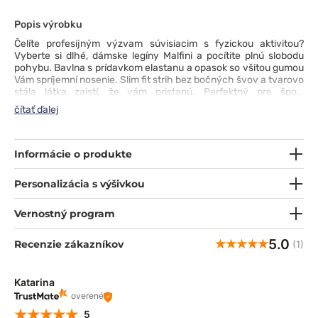
Popis výrobku
Čelíte profesijným výzvam súvisiacim s fyzickou aktivitou?
Vyberte si dlhé, dámske legíny Malfini a pocítite plnú slobodu
pohybu.
Bavlna s prídavkom elastanu a opasok so všitou gumou
Vám spríjemní nosenie.
Slim fit strih bez bočných švov a tvarovo
stála látka zaistí, že vám pristanú.
Perfektný pre šport
a akúkoľvek fyzickú aktivitu v práci - osvedčí sa na dennej báze,
čítať ďalej
keď sa musíte veľa hýbať;)
Informácie o produkte
Personalizácia s výšivkou
Vernostný program
5.0
Recenzie zákazníkov
(1)
Katarina
overené
5