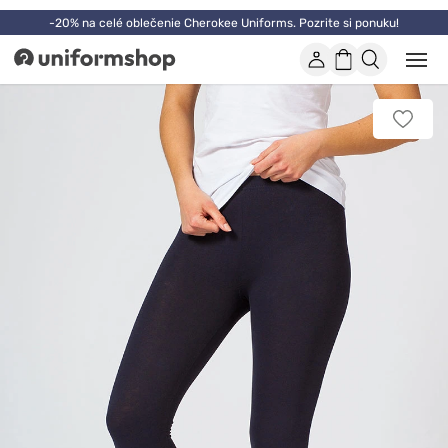
-20% na celé oblečenie Cherokee Uniforms. Pozrite si ponuku!
Účet
Nákupný
Otvor
Uniformshop
alebo
košík
zatvo
mobi
Pridať
men
k
obľúb