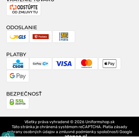
Odstúpenie
od
zmluvy
ODOSLANIE
GLS
Packeta
Slovenská
pošta
PLATBY
CSOB
GoPay
Visa
MasterCard
Apple
Pay
Google
Pay
BEZPEČNOSŤ
Všetky práva vyhradené © 2026
Uniformshop.sk
Táto stránka je chránená systémom reCAPTCHA. Platia
zásady
ochrany osobných údajov
a
zmluvné podmienky
spoločnosti Google
design