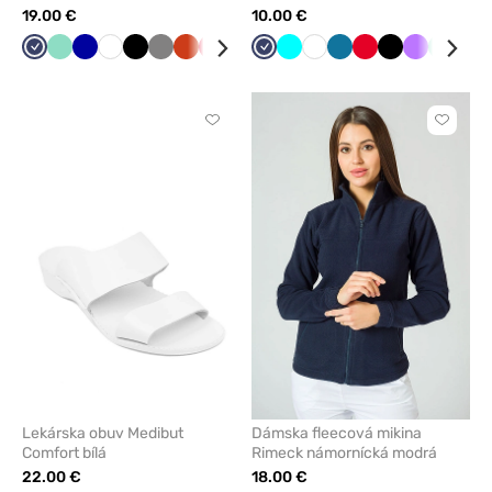
modré
19.00 €
10.00 €
Námornícky
Mátová
Tmavo
Biela
Čierna
Tmavo
Oranžová
Červená
Tmavo
Námornícky
Tyrkysová
Biela
Karibská
Červená
Čierna
Fialová
Mátová
Lim
modrá
modrá
šedá
zelená
modrá
modrá
Kliknite
Kliknite
pre
pre
pridanie
pridani
alebo
alebo
odstránenie
odstrán
z
z
obľúbených
obľúbe
Lekárska obuv Medibut
Dámska fleecová mikina
Comfort bílá
Rimeck námornícká modrá
22.00 €
18.00 €