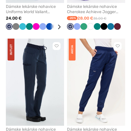
Dámske lekárske nohavice
Dámske lekárske nohavice
Uniforms World Valiant
Cherokee Achieve Jogger
námornícky modré
námornícky modré
24.00 €
28.00 €
-20%
35.00 €
Námornícky
Tmavo
Mořska
Zelená
Malinová
Klasicka
Královska
Burgundová
Olivková
Baklažán
Námornícky
Levandulová
Klasicka
Čierna
Světlo
Karibská
Biela
Zelená
Čierna
Karibská
Čerešň
modrá
šedá
modrá
modrá
modrá
modrá
modrá
zelená
modrá
modrá
červen
OUTLET
AKCIA
Kliknite
Kliknite
pre
pre
pridanie
pridani
alebo
alebo
odstránenie
odstrán
z
z
obľúbených
obľúbe
Dámske lekárske nohavice
Dámske lekárske nohavice